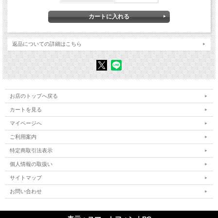
［解説］メイキング・オブ・モリシゲ（鹿島 茂）
〈補〉大叔父・成島柳北と父・菅沼達吉の生涯──森繁久彌の原点（楠木賢道）
刊行に寄せて（森繁 建）
森繁久彌 関連系図
森繁久彌 年譜（1913-2009）
返品についての詳細はこちら
人名索引
関連情報
◎下手の横好きというか、私はこうして作文し、めちゃくちゃの絵も書き、書も我
流の大家だ。よせばいいのに詩を作り、曲までつけて恥を巷間にさらしているが、
お店のトップへ戻る
実は本業の役者もそれに準ずる万年素人であるようだ。
カートを見る
◎が、ひと言ここでタンカを切るなら、文も絵も書も後世に残るものだが、役者の
舞台は瞬間を生きるもので、それらは網膜に残影を残して終りである。
マイページへ
◎私はこれを燃焼芸術と呼んでいる。
◎そのはかなさと、その〝時〟の流れに芸術する精神と肉体を芸術体とするなら、
ご利用案内
これらに一切の過去はないと見ていい。もちろん、積み重ねて来た過去の体験は必
要だが、今日の新聞のように、今日の民衆の中で生きるその華々しさが演劇の華で
特定商取引法表示
あろう。
個人情報の取扱い
（森繁久彌）
サイトマップ
【著者紹介】
●森繁久彌 （もりしげ・ひさや）
お問い合わせ
大正2（1913）年、大阪府枚方市に生れる。2歳の時に父・菅沼達吉が死去。大正9
年、母方祖父の姓を継ぎ森繁久彌に。昭和10年、早稲田大学商学部入学。昭和11
年、東宝新劇団に入団、解散し東宝劇団歌舞伎、次いでロッパ一座に。昭和14年、