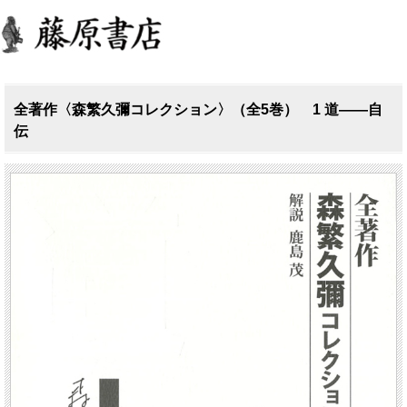
全著作〈森繁久彌コレクション〉（全5巻） 1 道――自
伝