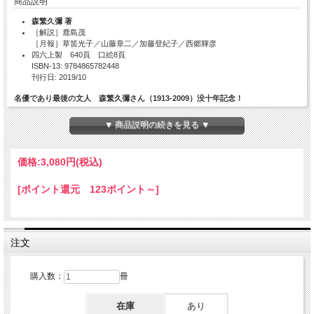
商品説明
森繁久彌 著
［解説］鹿島茂
［月報］草笛光子／山藤章二／加藤登紀子／西郷輝彦
四六上製 640頁 口絵8頁
ISBN-13: 9784865782448
刊行日: 2019/10
名優であり最後の文人 森繁久彌さん（1913-2009）没十年記念！
「夫婦善哉」「屋根の上のヴァイオリン弾き」「社長シリーズ」などの俳優として
▼ 商品説明の続きを見る ▼
の業績にとどまらぬ最後の文人としての全貌を明かす著作全集！
「文人」の家に生まれ、演劇の世界へ。新天地・満洲での活躍と苦難の戦後、帰
国、そして新しい日本で俳優として活躍した自らの歩み。
価格:
3,080円
(税込)
【付】「森繁久彌前史」（楠木賢道）／系図
[ポイント還元 123ポイント～]
目次
序
Ⅰ 私の履歴書――さすらいの唄
注文
Ⅱ 森繁自伝
Ⅲ 満 州
Ⅳ わが家族
購入数：
冊
底本一覧
在庫
あり