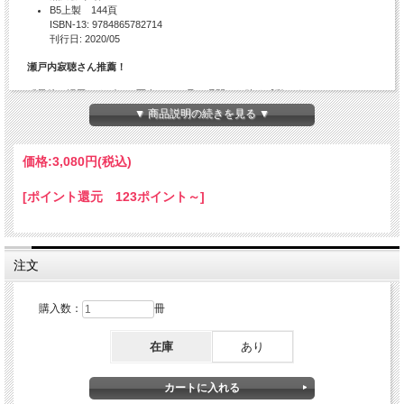
B5上製 144頁
ISBN-13: 9784865782714
刊行日: 2020/05
瀬戸内寂聴さん推薦！
『最後の湯田マタギ』の写真には、見た瞬間から強く感動しました。
半世紀ほどもつき合ってきて、ただの一度も不快な顔を見せたことのない黒田
▼ 商品説明の続きを見る ▼
勝雄さんが、突如、隠していた情熱のすべてをかけて撮影してくれたマタギの
世界!!
感動しない訳は無い。
価格:
3,080円
(税込)
他の誰にも撮れなかったマタギの真実が、ここに豊かに息づいている。
黒田勝雄さん、ありがとう!!
[ポイント還元 123ポイント～]
――瀬戸内寂聴
奥羽山系の懐に抱かれた雪深き山里、岩手県和賀郡湯田町で、シシ（熊）獲り
を続けてきたマタギたち。
20年間湯田に通い、「最後」のマタギたちの狩猟の貴重な現場を撮影、マタギ
注文
の里の暮らしや民俗に迫った稀有な写真集、ついに刊行！
【目次】
購入数：
冊
〈写真〉
最後の湯田マタギ
在庫
あり
〈寄稿〉
菅原良「マタギのかあさん ナツさんのこと」
黒田杏子「山崎和賀流『奥羽山系』と私」
〈あとがき〉