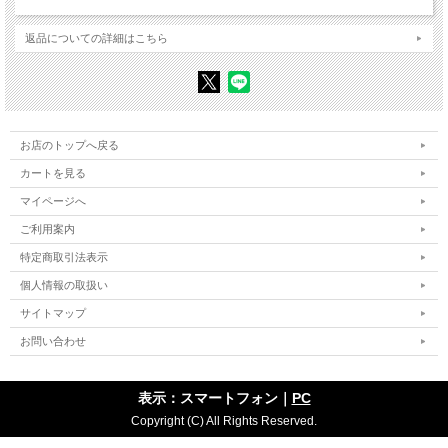
黒田勝雄「みちのく湯田撮影21年」
返品についての詳細はこちら
【著者紹介】
●黒田勝雄（くろだ・かつお）
1938年、栃木県足利市生まれ。1961年、慶應義塾大学経済学部卒業。1961
年、第二精工舎入社、1998年 同セイコーインスツルメンツ定年退職。職場写
真クラブで秋山青磁氏、秋山亮二氏の指導を受ける。1975年、現代写真研究所
入学（本科2期）、「研究員（橋本絋二講師）」卒。
写真展 1985年「勝利のあとの男たち」（小西六ギャラリー）
お店のトップへ戻る
2000年「還暦―45年後のクラスメイト」（コニカプラザ）
2003年「浦安―ディズニーランドがやってきた町」（コニカプラ
カートを見る
ザ）
2009年「浦安 湾岸のまち」（コニカミノルタプラザ）
マイページへ
写真集 2009年8月『浦安 元町1975-1983』（大月書店刊）
ご利用案内
雑誌「兜太Tota」全4号（藤原書店刊）写真担当。
日本リアリズム写真集団（JRP）会員、2001/6～2009/6、2015/6～2017/6事務
特定商取引法表示
局長。
現代写真研究所講師。市川写真家協会（IPPS）会員。
個人情報の取扱い
サイトマップ
お問い合わせ
表示：スマートフォン｜
PC
Copyright (C) All Rights Reserved.