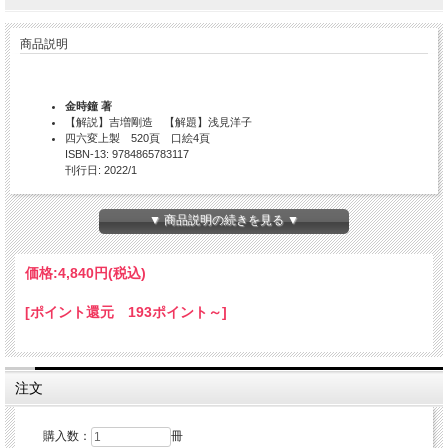
商品説明
金時鐘 著
【解説】吉増剛造 【解題】浅見洋子
四六変上製 520頁 口絵4頁
ISBN-13: 9784865783117
刊行日: 2022/1
南北を分断する38度線が通る新潟で。
▼ 商品説明の続きを見る ▼
1960年頃、北朝鮮への帰国船は、次々と新潟港を出発。日本に身をおくこ
とを余儀なくされた著者は、38度線が新潟をも通ることを嚙みしめ、「在
日」を生きる意味を問い続ける。
価格:
4,840円
(税込)
●新発見の「詩稿ノート」収録！
●作品の背景を語る「著者インタビュー」収録。
[ポイント還元 193ポイント～]
【解説】吉増剛造
【解題】浅見洋子
【月報】金洪仙／阪田清子／島すなみ／森澤真理
注文
目次
長篇詩集 新 潟
購入数：
冊
Ⅰ 雁木のうた 1～4