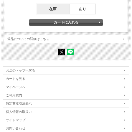
Ⅱ 海鳴りのなかを 1～4
Ⅲ 緯度が見える 1～4
在庫
あり
未刊詩篇
天気図（第一回）
八月を生きる
選んだぼくの選ばれた風景
返品についての詳細はこちら
座談会 文学と民族（金時鐘／金達寿／安岡章太郎）
インタビュー 宿命の緯度を越える――長篇詩集『新潟』の出版をめぐって
（聞き手）細見和之・宇野田尚哉・浅見洋子
資 料
一 『新潟』手書きで埋めたページ
お店のトップへ戻る
二 『新潟』の原型――創作ノート『詩稿No.‌6』より
カートを見る
あとがき（金時鐘）
〈解説〉切れない、切れない――長篇詩集『新 潟』を読んで、語る（吉増
マイページへ
剛造）
ご利用案内
〈解題〉浅見洋子／〈解題補遺〉藤石貴代
特定商取引法表示
著者紹介
個人情報の取扱い
●金時鐘 （キム・シジョン）
サイトマップ
1929年（旧暦1928年12月）朝鮮釜山に生まれ、元山市の祖父のもとに一時
預けられる。済州島で育つ。48年の「済州島四・三事件」に関わり来日。
お問い合わせ