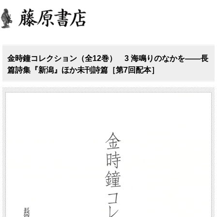
金時鐘コレクション（全12巻） 3 海鳴りのなかを――長
篇詩集『新潟』ほか未刊詩篇［第7回配本］