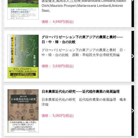
坂梨健太,風岡宗人,江欣樺,Mariarosaria Lombardi,Naoko
Oishi,Maurizio Prosperi,Mariarosaria Lombardi,Antonio
Stasi,
価格： 4,840円(税込)
グローバリゼーション下の東アジアの農業と農村――
日・中・韓・台の比較
グローバリゼーション下の東アジアの農業と農村 日・
中・韓・台の比較 原剛・早稲田大学台湾研究所編
価格： 3,630円(税込)
日本農業近代化の研究――近代稲作農業の発展論理
日本農業近代化の研究 近代稲作農業の発展論理 穐本
洋哉
価格： 5,060円(税込)