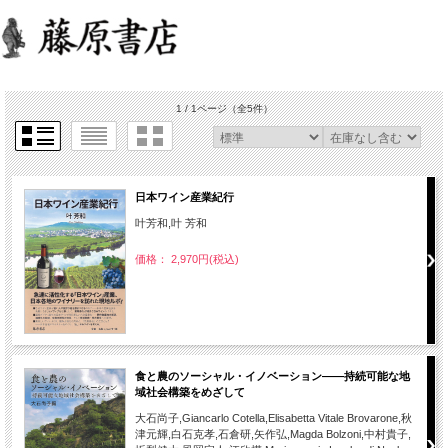
1 / 1ページ
（全5件）
日本ワイン産業紀行
叶芳和,叶 芳和
価格： 2,970円(税込)
食と農のソーシャル・イノベーション――持続可能な地
域社会構築をめざして
大石尚子,Giancarlo Cotella,Elisabetta Vitale Brovarone,秋
津元輝,白石克孝,石倉研,矢作弘,Magda Bolzoni,中村貴子,