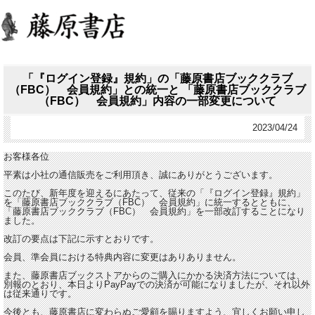
「『ログイン登録』規約」の「藤原書店ブッククラブ
（FBC） 会員規約」との統一と 「藤原書店ブッククラブ
（FBC） 会員規約」内容の一部変更について
2023/04/24
お客様各位
平素は小社の通信販売をご利用頂き、誠にありがとうございます。
このたび、新年度を迎えるにあたって、従来の「『ログイン登録』規約」
を「藤原書店ブッククラブ（FBC） 会員規約」に統一するとともに、
「藤原書店ブッククラブ（FBC） 会員規約」を一部改訂することになり
ました。
改訂の要点は下記に示すとおりです。
会員、準会員における特典内容に変更はありありません。
また、藤原書店ブックストアからのご購入にかかる決済方法については、
別報のとおり、本日よりPayPayでの決済が可能になりましたが、それ以外
は従来通りです。
今後とも、藤原書店に変わらぬご愛顧を賜りますよう、宜しくお願い申し