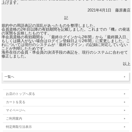
上げます。
2021年4月1日 藤原書店
記
規約中の用語表記の混乱があったものを整理しました。
会員資格の2年目以降の有効期間を記載しました。これまでの『機』の発送
の実態を反映したものです。
準会員資格の有効期間を、「最終ログインから2年間」から「最終購入日、
もしくは購入がない場合はログイン登録日より2年間」に変更しました。こ
れについては現行のシステムが「最終ログイン」の記録に対応していない
ことが判明したためです。
海外在住の会員・準会員の決済手段の表記を、現行のシステムに合わせて
修正しました。
以上
一覧へ
お店のトップへ戻る
カートを見る
マイページへ
ご利用案内
特定商取引法表示