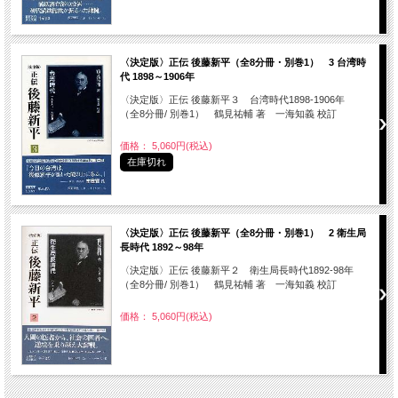
〈決定版〉正伝 後藤新平（全8分冊・別巻1） 3 台湾時
代 1898～1906年
〈決定版〉正伝 後藤新平３ 台湾時代1898-1906年
（全8分冊/ 別巻1） 鶴見祐輔 著 一海知義 校訂
価格： 5,060円(税込)
在庫切れ
〈決定版〉正伝 後藤新平（全8分冊・別巻1） 2 衛生局
長時代 1892～98年
〈決定版〉正伝 後藤新平２ 衛生局長時代1892-98年
（全8分冊/ 別巻1） 鶴見祐輔 著 一海知義 校訂
価格： 5,060円(税込)