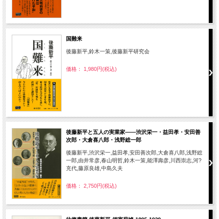
国難来
後藤新平,鈴木一策,後藤新平研究会
価格： 1,980円(税込)
後藤新平と五人の実業家――渋沢栄一・益田孝・安田善
次郎・大倉喜八郎・浅野総一郎
後藤新平,渋沢栄一,益田孝,安田善次郎,大倉喜八郎,浅野総
一郎,由井常彦,春山明哲,鈴木一策,能澤壽彦,川西崇志,河?
充代,藤原良雄,中島久夫
価格： 2,750円(税込)