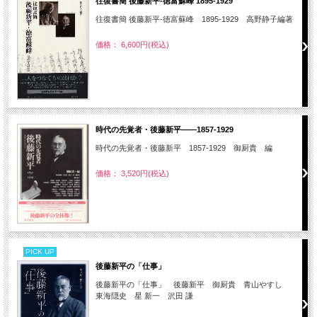
往復書簡 後藤新平-徳富蘇峰 1895-1929
往復書簡 後藤新平-徳富蘇峰 1895-1929 高野静子編著
価格： 6,600円(税込)
時代の先覚者・後藤新平――1857-1929
時代の先覚者・後藤新平 1857-1929 御厨貴 編
価格： 3,520円(税込)
PICK UP
後藤新平の「仕事」
後藤新平の「仕事」 後藤新平 御厨貴 青山やすし
東海隠史 星 新一 沢田 謙