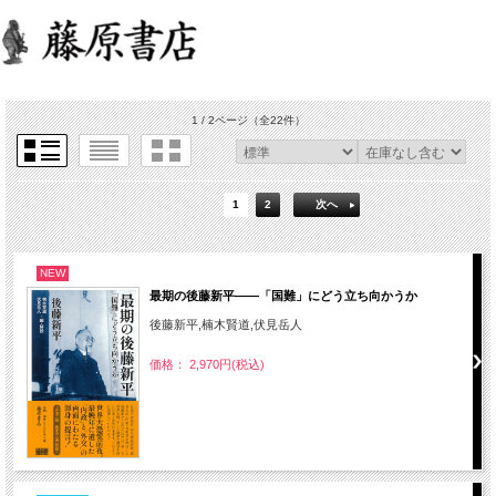
1 / 2ページ
（全22件）
1
2
次へ
NEW
最期の後藤新平――「国難」にどう立ち向かうか
後藤新平,楠木賢道,伏見岳人
価格： 2,970円(税込)