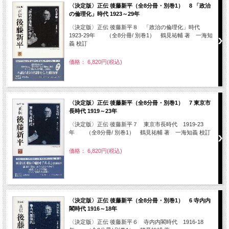
〈決定版〉正伝 後藤新平（全8分冊・別巻1） 8 「政治
の倫理化」時代 1923～29年
〈決定版〉正伝 後藤新平８ 「政治の倫理化」時代
1923-29年 （全8分冊/ 別巻1） 鶴見祐輔 著 一海知
義 校訂
価格： 6,820円(税込)
〈決定版〉正伝 後藤新平（全8分冊・別巻1） 7 東京市
長時代 1919～23年
〈決定版〉正伝 後藤新平７ 東京市長時代 1919-23
年 （全8分冊/ 別巻1） 鶴見祐輔 著 一海知義 校訂
価格： 6,820円(税込)
〈決定版〉正伝 後藤新平（全8分冊・別巻1） 6 寺内内
閣時代 1916～18年
〈決定版〉正伝 後藤新平６ 寺内内閣時代 1916-18