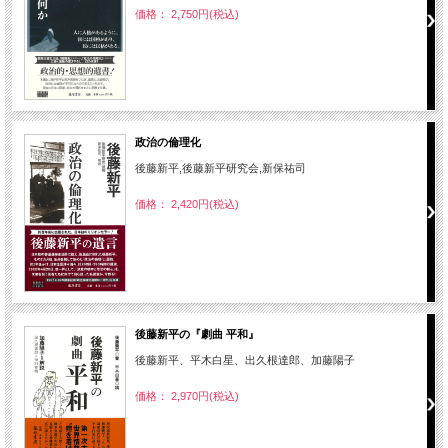
価格： 2,750円(税込)
政治の倫理化
後藤新平,後藤新平研究会,新保祐司
価格： 2,420円(税込)
後藤新平の『劇曲 平和』
後藤新平、平木白星、出久根達郎、加藤陽子
価格： 2,970円(税込)