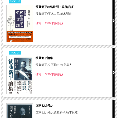
PICK UP
後藤新平の処世訓〈現代語訳〉
後藤新平/平木白星/楠木賢道
価格： 2,860円(税込)
PICK UP
後藤新平論集
後藤新平,立石駒吉,伏見岳人
価格： 3,300円(税込)
国家とは何か
国家とは何か,後藤新平,楠木賢道