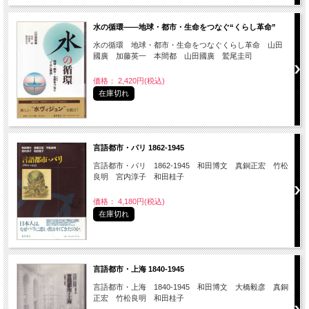
水の循環――地球・都市・生命をつなぐ“くらし革命”
水の循環 地球・都市・生命をつなぐくらし革命 山田
國廣 加藤英一 本間都 山田國廣 鷲尾圭司
価格： 2,420円(税込)
在庫切れ
言語都市・パリ 1862-1945
言語都市・パリ 1862-1945 和田博文 真銅正宏 竹松
良明 宮内淳子 和田桂子
価格： 4,180円(税込)
在庫切れ
言語都市・上海 1840-1945
言語都市・上海 1840-1945 和田博文 大橋毅彦 真銅
正宏 竹松良明 和田桂子