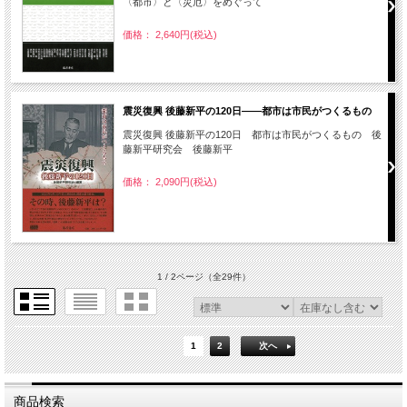
〈都市〉と〈災厄〉をめぐって
価格： 2,640円(税込)
震災復興 後藤新平の120日――都市は市民がつくるもの
震災復興 後藤新平の120日 都市は市民がつくるもの 後
藤新平研究会 後藤新平
価格： 2,090円(税込)
1 / 2ページ
（全29件）
1
2
次へ
商品検索