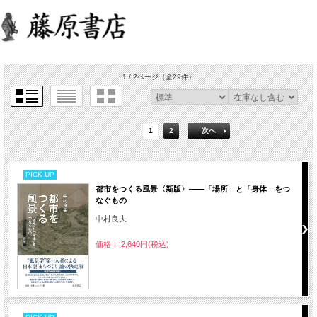
1 / 2ページ
（全29件）
1
2
次へ
PICK UP
都市をつくる風景〈新版〉――「場所」と「身体」をつ
なぐもの
中村良夫
価格： 2,640円(税込)