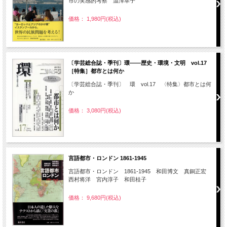
市の実感的考察 澁澤幸子
価格： 1,980円(税込)
〔学芸総合誌・季刊〕環――歴史・環境・文明 vol.17
［特集］都市とは何か
〔学芸総合誌・季刊〕 環 vol.17 〈特集〉都市とは何
か
価格： 3,080円(税込)
言語都市・ロンドン 1861-1945
言語都市・ロンドン 1861-1945 和田博文 真銅正宏
西村将洋 宮内淳子 和田桂子
価格： 9,680円(税込)