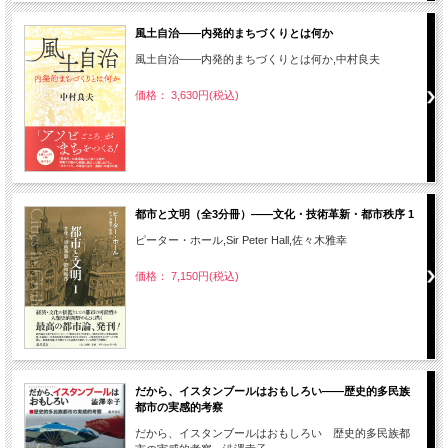
風土自治――内発的まちづくりとは何か
風土自治――内発的まちづくりとは何か,中村良夫
価格： 3,630円(税込)
都市と文明（全3分冊）――文化・技術革新・都市秩序 1
ピーター・ホール,Sir Peter Hall,佐々木雅幸
価格： 7,150円(税込)
だから、イスタンブールはおもしろい――歴史的多民族
都市の実感的考察
だから、イスタンブールはおもしろい 歴史的多民族都