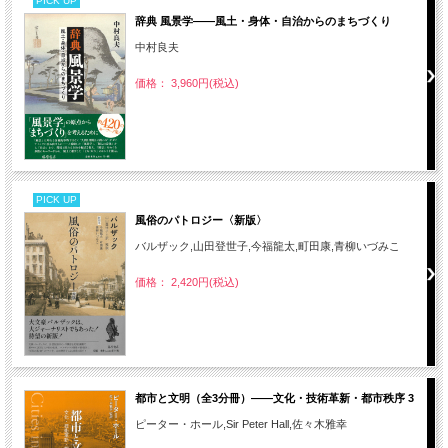
PICK UP
辞典 風景学――風土・身体・自治からのまちづくり
中村良夫
価格： 3,960円(税込)
PICK UP
風俗のパトロジー〈新版〉
バルザック,山田登世子,今福龍太,町田康,青柳いづみこ
価格： 2,420円(税込)
都市と文明（全3分冊）――文化・技術革新・都市秩序 3
ピーター・ホール,Sir Peter Hall,佐々木雅幸