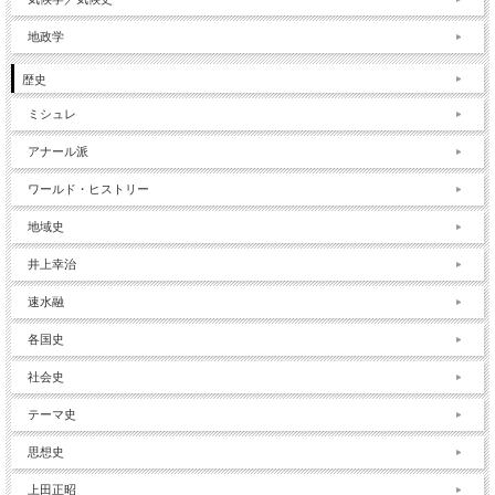
地政学
歴史
ミシュレ
アナール派
ワールド・ヒストリー
地域史
井上幸治
速水融
各国史
社会史
テーマ史
思想史
上田正昭