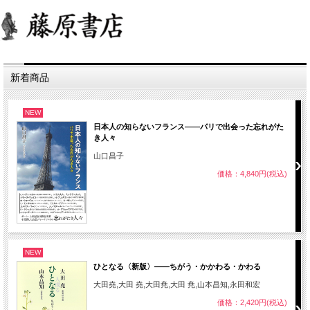
新着商品
NEW
日本人の知らないフランス――パリで出会った忘れがた
き人々
山口昌子
価格：4,840円(税込)
NEW
ひとなる〈新版〉――ちがう・かかわる・かわる
大田堯,大田 堯,大田尭,大田 尭,山本昌知,永田和宏
価格：2,420円(税込)