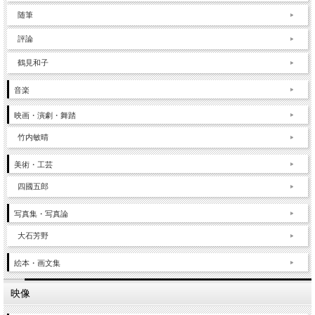
随筆
評論
鶴見和子
音楽
映画・演劇・舞踏
竹内敏晴
美術・工芸
四國五郎
写真集・写真論
大石芳野
絵本・画文集
映像