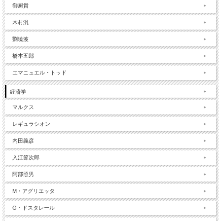
御厨貴
木村汎
劉暁波
橋本五郎
エマニュエル・トッド
経済学
マルクス
レギュラシオン
内田義彦
入江節次郎
阿部照男
M・アグリエッタ
G・ドスタレール