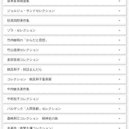
坂本多加雄選集
ジョルジュ・サンドセレクション
杉原四郎著作集
ゾラ・セレクション
竹内敏晴の「からだと思想」
竹山道雄セレクション
多田富雄コレクション
鶴見和子・対話まんだら
コレクション 鶴見和子曼荼羅
中内敏夫著作集
中村桂子コレクション
バルザック「人間喜劇」セレクション
森崎和江コレクション 精神史の旅
全著作〈森繁久彌コレクション〉