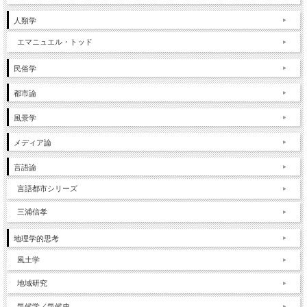
人類学
エマニュエル・トッド
民俗学
都市論
風景学
メディア論
言語論
言語都市シリーズ
三浦信孝
地理学的思考
風土学
地域研究
気候学／気候史