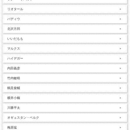
リオタール
バディウ
北沢方邦
いいだもも
マルクス
ハイデガー
内田義彦
竹内敏晴
鶴見俊輔
横井小楠
川勝平太
オギュスタン・ベルク
梅原猛