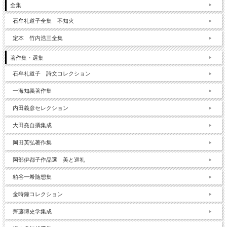
全集
石牟礼道子全集 不知火
定本 竹内浩三全集
著作集・選集
石牟礼道子 詩文コレクション
一海知義著作集
内田義彦セレクション
大田堯自撰集成
岡田英弘著作集
岡部伊都子作品選 美と巡礼
粕谷一希随想集
金時鐘コレクション
齊藤博史学集成