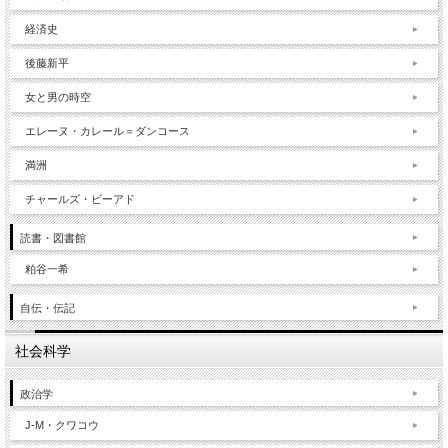
経済史
後藤新平
女と男の時空
エレーヌ・カレール＝ダンコース
満洲
チャールズ・ビーアド
読書・図書館
粕谷一希
自伝・伝記
社会科学
政治学
J-M・クワコウ