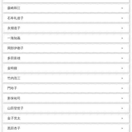
森崎和江
石牟礼道子
永畑道子
一海知義
岡部伊都子
多田富雄
金時鐘
竹内浩三
門玲子
新保祐司
山田登世子
金子兜太
黒田杏子