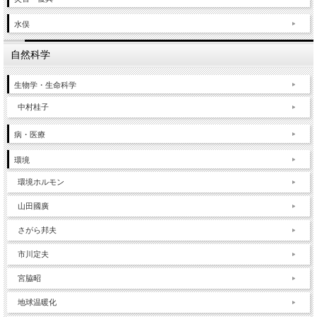
水俣
自然科学
生物学・生命科学
中村桂子
病・医療
環境
環境ホルモン
山田國廣
さがら邦夫
市川定夫
宮脇昭
地球温暖化