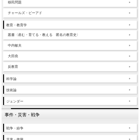
移民問題
チャールズ・ビーアド
教育・教育学
叢書〈産む・育てる・教える 匿名の教育史〉
中内敏夫
大田堯
反教育
科学論
技術論
ジェンダー
事件・災害・戦争
戦争・紛争
災害・復興