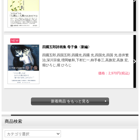
NEW
四國五郎詩画集 母子像〈新編〉
四國五郎,四国五郎,四國光,四國 光,四国光,四国 光,壺井繁
治,深川宗俊,増岡敏和,下村仁一,柿手春三,高旗宏,高旗 宏,
堀ひろじ,堀 ひろじ
価格：2,970円(税込)
新着商品 をもっと見る
商品検索