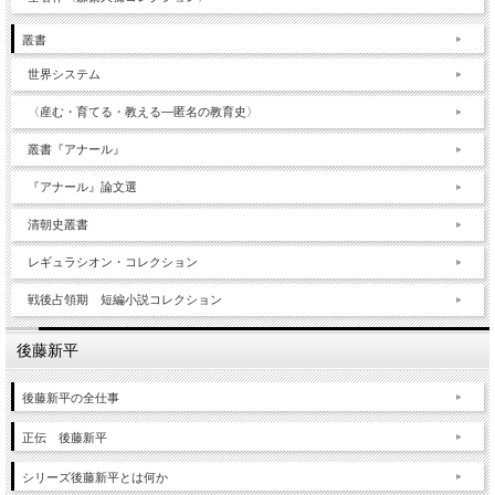
叢書
世界システム
〈産む・育てる・教える―匿名の教育史〉
叢書『アナール』
『アナール』論文選
清朝史叢書
レギュラシオン・コレクション
戦後占領期 短編小説コレクション
後藤新平
後藤新平の全仕事
正伝 後藤新平
シリーズ後藤新平とは何か