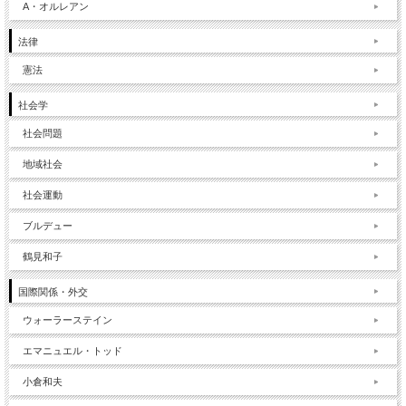
A・オルレアン
法律
憲法
社会学
社会問題
地域社会
社会運動
ブルデュー
鶴見和子
国際関係・外交
ウォーラーステイン
エマニュエル・トッド
小倉和夫