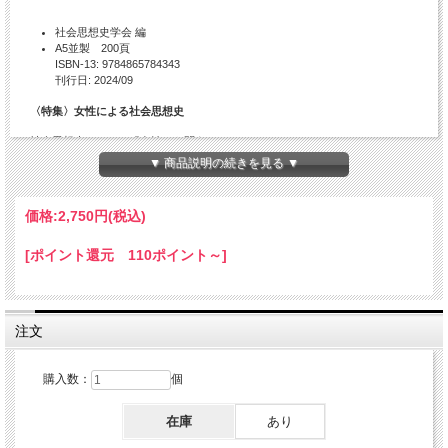
社会思想史学会 編
A5並製 200頁
ISBN-13: 9784865784343
刊行日: 2024/09
〈特集〉女性による社会思想史
社会思想史における「女性」を問う
何故「女性」による社会思想史なのか。本特集の論稿はいずれも社会思想史学
▼ 商品説明の続きを見る ▼
会第48回（2023年度）シンポジウム「女性による社会思想史」に由来するが、
その中でも繰り返し指摘されたことである。確かに、遅きに失した感はある。
また、本特集における複数の論稿が指摘するように、近年のクィアスタディー
価格:
2,750円
(税込)
ズの視点を踏まえ、「女性」という枠組み自体を無前提に用いるべきではな
い。
[ポイント還元 110ポイント～]
「社会思想史」の古典とされる著作には女性の書き手が少ない。全集や教科書
のたぐいには顕著にその傾向が認められる。それを受けて本特集が扱うのは、
いかなる事情で「社会思想史」という分野に女性の著者が見当たらなくなって
いるのかという問いである。
注文
目次
購入数：
個
〈特集〉女性による社会思想史
〈論文〉女性作家と近代日本思想史 水溜真由美
在庫
あり
〈論文〉なぜスタールの『フランス革命の主な出来事に関する考察』（原著
版）は執筆から二百年後に初出版されたのか 武田千夏