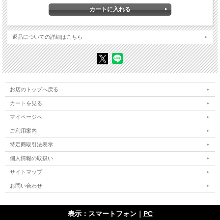
〈コメント〉社会思想史と「女性」 大貫敦子
〈コメント〉歴史記述における「女性」【「女性による社会思想史」シンポ
ジウム企画意図について】 隠岐さや香
〈公募論文〉
返品についての詳細はこちら
［社会思想史学会研究奨励賞受賞論文］南原繁と尾高朝雄【価値哲学と現象
学、国民国家と広域秩序の相克】 田渕舜也
イスラームを歴史化する【初期近代ヨーロッパの東洋学者とイスラーム以前
のアラブ】 稲垣健太郎
F・A・ハイエクにおける「自生的秩序」と「共感」【『感覚秩序』を手掛か
りに】 石井元基
お店のトップへ戻る
〈書評〉
カートを見る
『人新世の経済思想史――生・自然・環境をめぐるポリティカル・エコノミ
ー』（桑田学著） 寺尾範野
マイページへ
『ルソーの政治経済学――その現代的可能性』（鳴子博子著） 西川純子
『アナーキズム――政治思想史的考察』（森政稔著） 伊多波宗周
ご利用案内
『平和の追求――18世紀フランスのコスモポリタニズム』（川出良枝
特定商取引法表示
著） 網谷壮介
『「批判」の政治理論――ハーバーマスとホネットにおける批判の方法論』
個人情報の取扱い
（成田大起著） 田畑真一
『国家に抗するマルクス――「政治の他律性」について』（隅田聡一郎
サイトマップ
著） 植村邦彦
『ガンディーの真実――非暴力思想とは何か』（間永次郎著） 石井一也
お問い合わせ
『人口の経済学――平等の構想と統治をめぐる思想史』（野原慎司著）
小峯敦
『『啓蒙の弁証法』を読む』（上野成利・高幣秀知・細見和之編） 辰巳
表示：スマートフォン｜
PC
伸知