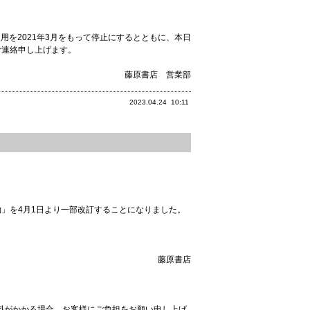
用を2021年3月をもって停止にするとともに、本日
、ご連絡申し上げます。
藤原書店 営業部
2023.04.24
10:11
約」を4月1日より一部改訂することになりました。
。
藤原書店
料がかかる場合、お客様にご負担をお願い申し上げ