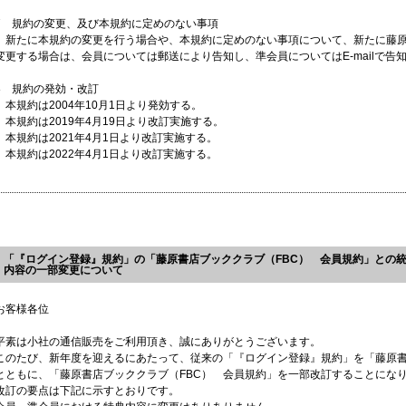
7 規約の変更、及び本規約に定めのない事項
新たに本規約の変更を行う場合や、本規約に定めのない事項について、新たに藤原
変更する場合は、会員については郵送により告知し、準会員についてはE-mailで告
8 規約の発効・改訂
本規約は2004年10月1日より発効する。
本規約は2019年4月19日より改訂実施する。
本規約は2021年4月1日より改訂実施する。
本規約は2022年4月1日より改訂実施する。
「『ログイン登録』規約」の「藤原書店ブッククラブ（FBC） 会員規約」との統
内容の一部変更について
お客様各位
平素は小社の通信販売をご利用頂き、誠にありがとうございます。
このたび、新年度を迎えるにあたって、従来の「『ログイン登録』規約」を「藤原書
とともに、「藤原書店ブッククラブ（FBC） 会員規約」を一部改訂することにな
改訂の要点は下記に示すとおりです。