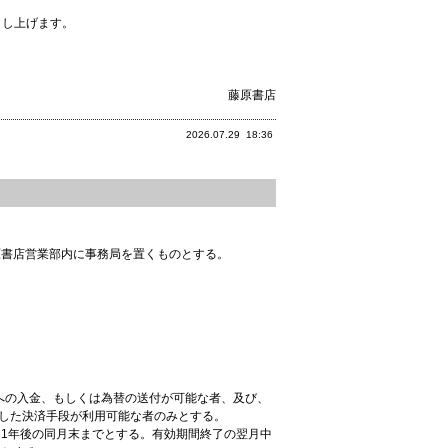
申し上げます。
藤原書店
2026.07.29
18:36
原書店営業部内に事務局を置くものとする。
。
への入金、もしくは為替の送付が可能な者、及び、
した決済手段が利用可能な者のみとする。
1年後の同月末までとする。有効期間終了の翌月中