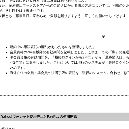
会員、準会員における特典内容に変更はありありません。
また、藤原書店ブックストアからのご購入にかかる決済方法については、別報のとおり
が、それ以外は従来通りです。
今後とも、藤原書店に変わらぬご愛顧を賜りますよう、宜しくお願い申し上げます
記
規約中の用語表記の混乱があったものを整理しました。
会員資格の2年目以降の有効期間を記載しました。これま での『機』の発
準会員資格の有効期間を、「最終ログインから2年間」から「最終購入日、
り2年間」に変更しました。これについては現行のシステムが「最終ログイ
ためです。
海外在住の会員・準会員の決済手段の表記を、現行のシステムに合わせて修
Yahoo!ウォレット使用停止とPayPayの使用開始