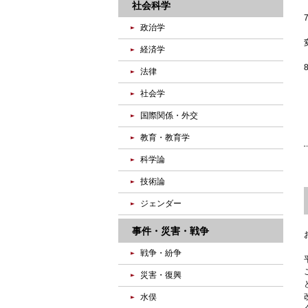
社会科学
政治学
経済学
法律
社会学
国際関係・外交
教育・教育学
科学論
技術論
ジェンダー
事件・災害・戦争
戦争・紛争
災害・復興
水俣