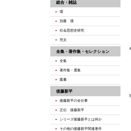
総合・雑誌
環
別冊 環
社会思想史研究
兜太
全集・著作集・セレクション
全集
著作集・選集
叢書
後藤新平
後藤新平の全仕事
正伝 後藤新平
シリーズ後藤新平とは何か
その他の後藤新平関連著作