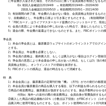
に年会費が入金された場合、その月の1日に溯って会員資格が有効となるも
Ex. 初回入金確認日2019/4/9 → 有効期間2019/4/9～2020/4/30
2回目入金確認日2020/5/10 → 有効期間2020/5/1～2021/4/30
3）有効期間の終了後、年会費の入金がない場合、会員資格は失効するものと
り、自動継続とし、年会費を口座より引き落とすものとする。（有効期間終
＊「FBCカード」はライフマスターカード提携のクレジットカードで、現在
4）会員の意思により本会退会の申し出があった時点で、退会したものとし
5）退会の際、年会費の返還はできないものとする。また、FBCポイントの
4 準会員
1）本会の準会員とは、藤原書店ウェブサイトのオンラインストアでログイン
とする。
2）準会員は、年会費を必要としない。
3）準会員の資格は、最終購入日、もしくは購入がない場合はログイン登録日
4）準会員の意思により本会退会の申し出があった時点、もしくは3）項の有
員資格は失効し、オンラインストアの登録を抹消する。
5）FBCポイントの残高は、退会の時点をもって消滅する。
5 特 典
1）本会会員には、藤原書店の定期刊行物『機』（月刊）がその発行の都度
2）本会会員が藤原書店の商品を購入する場合、以下の利益を得られるもの
①商品の発送費用は、藤原書店が負担するものとする。振込手数料がかかる
付則a）海外への送付の際の発送費用は、会員自身が実費負担するも
②購入した商品の税込価格の10％（小数点以下切捨）がFBCポイント（1ポ
品購入時に使用可能なものとする。なお、ポイント使用時のポイント付与対