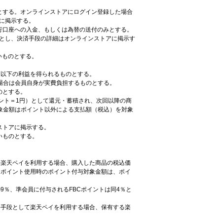
かとする。オンラインストアにログイン登録した場合
に掲示する。
行口座への入金、もしくは為替の送付のみとする。
とし、決済手段の詳細はオンラインストアに掲示す
いものとする。
、以下の利益を得られるものとする。
場合は会員自身が実費負担するものとする。
のとする。
イント＝1円）として還元・蓄積され、次回以降の商
象金額はポイント以外による支払額（税込）を対象
ストアに掲示する。
いものとする。
て楽天ペイを利用する場合、購入した商品の税込価
、ポイント使用時のポイント付与対象金額は、ポイ
9％、準会員に付与されるFBCポイントは同4％と
済手段として楽天ペイを利用する場合、保有する楽