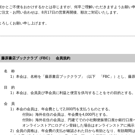
何かとご不便をおかけするかとは存じますが、何卒ご理解いただきますようお願い
ご注文・お問い合わせは、8月17日の営業再開後、順次ご対応いたします。
よろしくお願い申し上げます。
藤原書店ブッククラブ（FBC） 会員規約
1 名 称
1）本会は、名称を「藤原書店ブッククラブ」（以下 「FBC」）とし、藤
2 目 的
1）本会は、会員及び準会員に利益と便宜を供与することをその目的とする
3 会 員
1）本会の会員は、年会費として2,000円を支払うものとする。
付則a）海外在住の会員は、年会費を4,000円とする。
付則b）海外在住の会員は、円建てでの小社郵便振替口座か銀行口座
オンラインストアにログイン登録した場合はオンラインストアに掲示
2）会員の資格は、年会費の支払が確認された日から有効となり、有効期間は