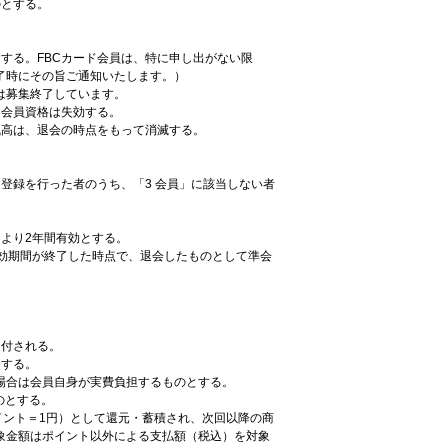
のとする。
する。FBCカード会員は、特に申し出がない限
了時にその旨ご通知いたします。）
は募集終了しています。
て会員資格は失効する。
残高は、退会の時点をもって消滅する。
登録を行った者のうち、「3 会員」に該当しない者
より2年間有効とする。
効期間が終了した時点で、退会したものとして準会
送付される。
とする。
場合は会員自身が実費負担するものとする。
のとする。
イント＝1円）として還元・蓄積され、次回以降の商
象金額はポイント以外による支払額（税込）を対象