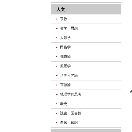
人文
宗教
哲学・思想
人類学
民俗学
都市論
風景学
メディア論
言語論
地理学的思考
歴史
読書・図書館
自伝・伝記