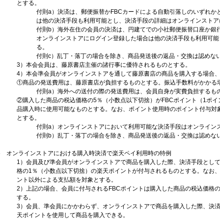
とする。
付則a）決済は、郵便振替かFBCカードによる自動引落しのいずれ
は他の決済手段も利用可能とし、決済手段の詳細はオンラインストア
付則b）海外在住の会員の決済は、円建てでの小社郵便振替口座か銀
オンラインストアにログイン登録した場合は他の決済手段も利用可能
る。
付則c）乱丁・落丁の場合を除き、商品発送後の返品・交換は認めな
3）本会会員は、藤原書店主催の諸行事に優待されるものとする。
4）本会準会員がオンラインストアを通して藤原書店の商品を購入する場合
①商品の発送費用は、藤原書店が負担するものとする。振込手数料がかかる
付則a）海外への送付の際の発送費用は、会員自身が実費負担するも
②購入した商品の税込価格の5％（小数点以下切捨）がFBCポイント（1ポ
品購入時に使用可能なものとする。なお、ポイント使用時のポイント付与対
とする。
付則a）オンラインストアにおいて利用可能な決済手段はオンライン
付則b）乱丁・落丁の場合を除き、商品発送後の返品・交換は認めな
6 オンラインストアにおける購入時決済で楽天ペイ利用時の特例
1）会員及び準会員がオンラインストアで商品を購入した際、決済手段とし
格の1％（小数点以下切捨）の楽天ポイントが付与されるものとする。なお
ント以外による支払額を対象とする。
2）上記の場合、会員に付与されるFBCポイントは購入した商品の税込価格の
する。
3）会員、準会員にかかわらず、オンラインストアで商品を購入した際、決
天ポイントを使用して商品を購入できる。