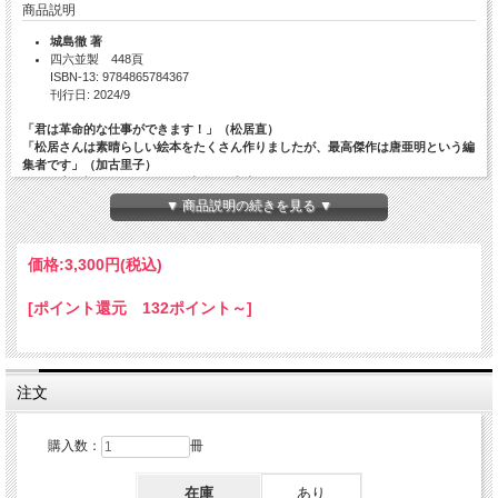
商品説明
城島徹 著
四六並製 448頁
ISBN-13: 9784865784367
刊行日: 2024/9
「君は革命的な仕事ができます！」（松居直）
「松居さんは素晴らしい絵本をたくさん作りましたが、最高傑作は唐亜明という編
集者です」（加古里子）
――日中に橋をかける“万里の大人”の半生!!
▼ 商品説明の続きを見る ▼
◎習近平主席と同じ1953年、北京で生まれた唐亜明（タン・ヤミン）。
◎日本留学をへて、抗日戦を戦い、やがて『人民日報』総編集長を務めた父は、苛
価格:
3,300円
(税込)
烈な文化大革命と権力闘争に翻弄される。
◎息子・唐亜明は、伝説の絵本編集者であり「絵本の父」、福音館書店の松居直に
スカウトされ来日。日本で編集者となり、世界中を旅するようになる。
[ポイント還元 132ポイント～]
◎佐野洋子、加古里子、茨木のり子、俵万智、山極寿一、美智子上皇后陛下、モン
ゴルやウクライナの画家たち……ユニークな表現者との“面白い”絵本づくり。
◎今でこそ語れる、娘から聞き取った林彪墜落事件（1971）の真相も盛り込まれ
たノンフィクション。
注文
目次
購入数：
冊
まえがき
在庫
あり