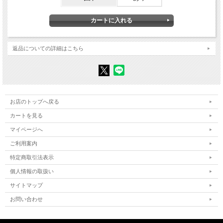
第1章 幼少期
波乱含みの新生国家／革命戦士の両親／日本に留学した父／鄧小平との奇縁……
第2章 文化大革命と紅衛兵
父が『人民日報』総編集長へ／紅衛兵の誕生／機能停止の学校／父の失脚……
返品についての詳細はこちら
第3章 下放と日中国交正常化
最果ての黒竜江省へ／地平線の大豆畑／オオカミの緑の目／ニクソン訪中と日本語
学習／日中国交正常化／父の釈放／文革の傷／世界を揺さぶった「革命」……
第4章 転 機――新聞社、音楽家協会で働く
処刑された女性闘士／生涯の伴侶との出会い／日本の歌曲を紹介／「北国の春」と
遠藤実／運命の代役／「日本で働かない？」……
お店のトップへ戻る
カートを見る
第5章 日本へ――松居直に誘われて
初めてのニッポン／日本観察スタート／外国人社員第一号／夜学と副業／スカウト
マイページへ
の理由／松居直の金言／三千人の若者が中国へ……
ご利用案内
第6章 八面六臂――報道、作家、大学教師……
NHKで働く／世界的ニュースの渦中で／『ビートルズを知らなかった紅衛兵』／
特定商取引法表示
『ナージャとりゅうおう』……
個人情報の取扱い
第7章 日中比較文化論――こんなに違う二つの国
サイトマップ
日本社会は社会主義的／能力主義に転じた中国／中国人の声が大きいわけ／電車で
眠る日本人／さくらとパンダ……
お問い合わせ
第8章 「革命的編集者」の歩み――ユニークな絵本たち
鬼才、岸田衿子／『いつも いっしょ』／『鹿よ おれの兄弟よ』／ウクライナの