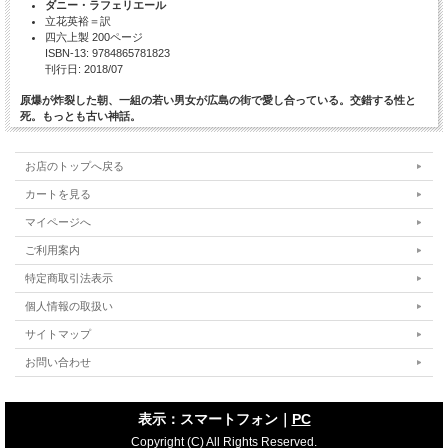
ダニー・ラフェリエール
立花英裕＝訳
四六上製 200ページ
ISBN-13: 9784865781823
刊行日: 2018/07
原爆が炸裂した朝、一組の若い男女が広島の街で愛し合っている。交錯する性と
死。もっとも古い神話。
文化混淆の街モントリオールを舞台にした日本女性と黒人男性との同棲生活。人
種、エロス、そして死を鮮烈にスケッチする、俳句的ポエジー。
お店のトップへ戻る
破天荒な話題作を続々と発表し、アカデミー・フランセーズ会員にも選ばれたハイ
カートを見る
チ出身のケベック在住作家による邦訳最新刊。
マイページへ
ご利用案内
特定商取引法表示
目次
個人情報の取扱い
一つの季節――日本の読者へ
サイトマップ
お問い合わせ
カーマ・スートラ動物園
爆弾それ自体
マンハッタン・コーシャ
ハーレム・リヴァー・ドライヴ
表示：スマートフォン｜
PC
シスコが見える窓
Copyright (C) All Rights Reserved.
地球上では私を追いかける者たちがいる