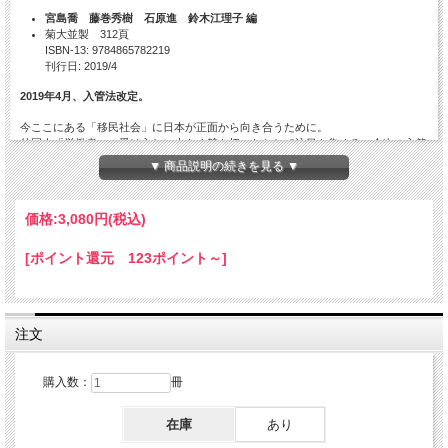
宮島喬 藤巻秀樹 石原進 鈴木江理子 編
菊大並製 312頁
ISBN-13: 9784865782219
刊行日: 2019/4
2019年4月、入管法改定。
今ここにある「移民社会」に日本が正面から向き合うために。
外国人「労働者」の受け入れに大きく舵を切ったとして注目を集める、今次の入管
法改定。しかし日本社会はすでに、多様なルーツをもつ「人」が共に暮らす「移民
▼ 商品説明の続きを見る ▼
社会」でもある。労働、国籍、市民権、社会保障、教育、言語など、単なる「労働
力」「人材」ではなく、「人」として生きるなかで不可避の論点について、制度と
現場に関わる論考を揃え、さらに、大きく立ち遅れる「難民」受け入れの展望も論
価格:
3,080円
(税込)
じた、真の「多文化共生」への必携の論集！
[ポイント還元 123ポイント～]
目次
〈座談会〉開かれた移民社会へ
注文
石原進＋鈴木江理子＋棚原恵子＋藤巻秀樹＋宮島喬（コーディネーター）
Ⅰ外国人労働者受け入れ
購入数：
冊
外国人労働者のフロントドアからの受入れを 宮島喬
移民／外国人受入れをめぐる自治体のジレンマ 鈴木江理子
在庫
あり
技能実習制度からみた改定入管法 旗手明