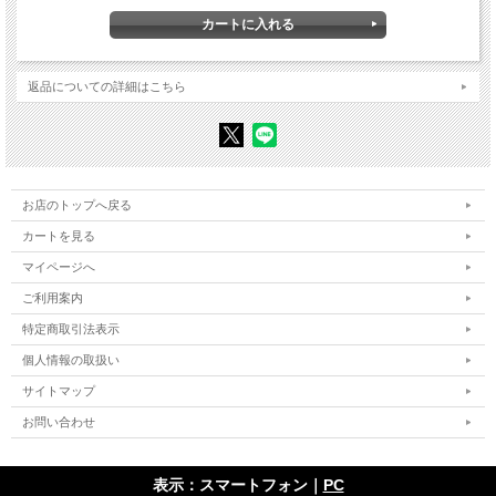
家事労働者の受入れの問題点 定松文
特定技能制度を見据えた送り出し国の動き 安里和晃
介護労働者の受け入れの課題 藤本伸樹
移住労働者の定住化にともなう外国人労働組合活動の変化 山口智之
返品についての詳細はこちら
Ⅱ周回遅れの「移民国」
第三の開国を問う 藤巻秀樹
外国人にシティズンシップを開く 近藤敦
日本に暮らす移民の社会保障とセーフティネット 高谷幸
日本人にはなれない、日本人であり続けることができない 佐々木てる
呼び寄せられる子どもたち 小ヶ谷千穂
お店のトップへ戻る
移民と家族呼び寄せ 宮島喬
カートを見る
Ⅲ 「移民」たちの現在
マイページへ
〈座談会〉日本につながった私たちの今――十代、二十代を駆け抜けて
温又柔＋高部心成＋谷川ハウ＋宮ヶ迫ナンシー理沙 司会＝矢崎理恵
ご利用案内
ブラジル【在日ブラジル人コミュニティの三〇周年を迎えて】 リリアン テルミ
ハタノ
特定商取引法表示
ネパール【定住化を支える在日ネパール人組織】 田中雅子
個人情報の取扱い
ベトナム【外国人技能実習生の保護の充実を求める】 斉藤善久
フィリピン【「生活者」としての問題にどう取り組むか】 原めぐみ
サイトマップ
ビルマ（ミャンマー）【民政移管と変容するコミュニティ】 人見泰弘
中国・台湾【在日外国人で最大のグループの現在】 石川朝子
お問い合わせ
在日朝鮮人【朝鮮学校をめぐる「闘争の歴史」から】 山本かほり
Ⅳ 日本語教育と母語継承
表示：スマートフォン｜
PC