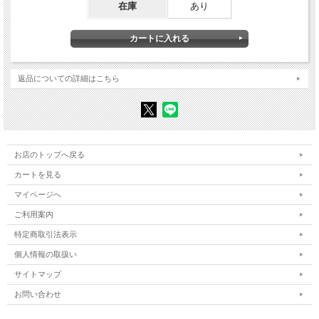
在庫
あり
ツで埋め尽くされた就職説明会／ニューヨークで学ぶ／自分のドキュメンタ
リー映画を撮りたい ……ほか
第二章 「鍵」をはずす
地域に出ること――医者と患者の関係を変える／閉鎖病棟の「鍵」をはずす／
人間として、挨拶から／責任回答方式――根っこは病んでいない／患者さんと
看護する側の話し合いで、「鍵」を開ける／映画『精神』ができるまで／〈こ
返品についての詳細はこちら
らーる〉はみんなでつくる組織にしよう／「目の前の現実をよく見て、よく聞
いて、その結果を素直に映画に」／誰のためにモザイクをかけるのか／世界の
精神病院のベッド数の二〇％は、日本にある ……ほか
第三章 「人 薬」
施設が良い、悪いではなく「行きたいかどうか」／「人薬」――技術でなく、
時と場所をともにしてくれる人がいること／介護は「システム」になじまない
お店のトップへ戻る
／世話をする、してもらうのが人間の本質 ……ほか
カートを見る
第四章 地つづきの世界
マイページへ
「参ったな」／落ちこぼれとして／責任はとれないから、謝るしかない／自分
で治す、それに従ってアドバイスする／心と身は縄のようになっている／心と
ご利用案内
体は分けられない／患者さんの世界とつながっている／幻聴も幻視もそこに
「ある」／「他人はみんな“磨き砂”」 ……ほか
特定商取引法表示
個人情報の取扱い
第五章 〈こらーる〉という場
一生懸命やれば、周囲がつられることがある／「本人が目的意識をもてない入
サイトマップ
院は反対」／患者体験者を含む支援チームでの医療／患者さんを中心に置く／
「システム」の中で人間は交換可能／一人一人の違いに喜びを感じる／個と個
お問い合わせ
が、網の目のように／目的が正しすぎると、逆におっかない／排除ではなく、
折り合いをどうつけるか／お互いに「ご親戚様」――みんな「命」で考える／