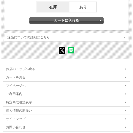
2 生命科学を創る――1970年代
在庫
あり
3 生命科学の展開――1970年代後半から80年代前半
4 生命誌へと踏み出した一歩――1980年代後半へ向けて
Ⅱ 「生命誌研究館」を創る
1 ある日「生命誌研究館」という言葉が生まれて
2 研究館を始めるにあたって――準備室の開設
3 「生命誌絵巻」の誕生
返品についての詳細はこちら
4 マルティ2プレゼンテーション――研究館コンセプトのお披露目
5 「生命誌研究館」の建設
Ⅲ 生命誌研究館の日常――総合知を創るために
1 「生きている」を見つめる研究館の核――小さな生きものが語る物語を聞く
2 時間の芸術・音楽を生かす――生命誌の基本「ピーターと狼 生命誌版」
お店のトップへ戻る
Ⅳ 生命誌を支える豊かな心
カートを見る
1 「根っこ」と「翼」に込めた願い
2 アーティストとの共鳴――崔在銀・蔡國強
マイページへ
3 本を書くこと
ご利用案内
Ⅴ 対話から生まれた生命誌という総合知──生命誌的世界観
1 生命誌はすべての人の中にある
特定商取引法表示
2 日常の中で生き、世界や自然を知る──哲学の基本
個人情報の取扱い
3 自然への向き合い方──科学は「誌」の方向に動きつつある
4 生命が誕生した地球という星
サイトマップ
5 40億年ほど前に誕生した生命体
6 生きものの巣──自然と歴史を生かして棲む
お問い合わせ
7 つねに美しさを──自然とのかかわりの中で