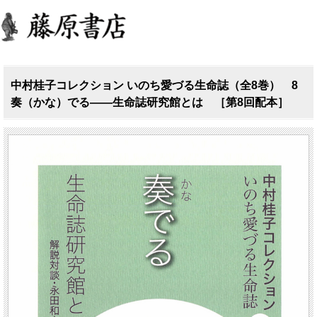
中村桂子コレクション いのち愛づる生命誌（全8巻） 8
奏（かな）でる――生命誌研究館とは ［第8回配本］