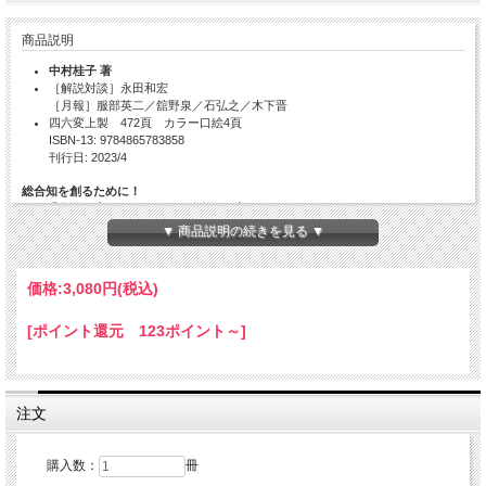
商品説明
中村桂子 著
［解説対談］永田和宏
［月報］服部英二／舘野泉／石弘之／木下晋
四六変上製 472頁 カラー口絵4頁
ISBN-13: 9784865783858
刊行日: 2023/4
総合知を創るために！
――「人間は生きものであり、自然の一部」
【完結】
▼ 商品説明の続きを見る ▼
科学を、研究するだけでなく、“表現すること”を大事に、“生命誌研究館（バイオヒ
ストリー・リサーチ・ホール）”を構想し、創り、展開した著者の集大成！
価格:
3,080円
(税込)
書き下ろし400枚!!
[ポイント還元 123ポイント～]
目次
はじめに――「生命誌」という総合知を創る
注文
プロローグ
Ⅰ なぜ私だけが生命誌でなければならないと思ったか
購入数：
冊
1 始まりはDNA――1970年代