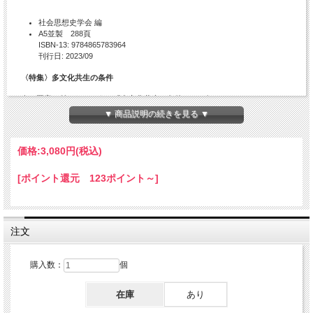
社会思想史学会 編
A5並製 288頁
ISBN-13: 9784865783964
刊行日: 2023/09
〈特集〉多文化共生の条件
今、再審に付されつつある「多文化共生の条件」とは何か？
多文化主義政策を国の方針とし、これを推進する動きが進み、規範理論の領域
▼ 商品説明の続きを見る ▼
においても、多文化的なシチズンシップの理念が旋風を巻き起こしたが、その
後、異なる宗教観の共存の難しさを突きつける事件が相次ぎ、一部の国では移
民排斥を露骨に唱える政治家や政党が台頭するなど、多文化主義の理念と実践
価格:
3,080円
(税込)
に攻撃が加えられる現実もある。
有望視されてきたEUへの懐疑も表明され、国民国家、あるいは広くナショナ
[ポイント還元 123ポイント～]
ルなもののもつ意味が再び問われている。ウクライナ戦争もまたナショナリズ
ムの問題を問うことなくしては十分理解できまい。多文化の共存をどのように
実現すべきかを考えることは、まさに喫緊の課題である。
注文
目次
〈特集〉多文化共生の条件
購入数：
個
〈論文〉リベラルな多文化主義に未来はあるのか 【脱出の夢の果てに】 飯
田文雄
在庫
あり
〈論文〉寛容の義務から、良心の自由の平等な保障へ 【ロック、ウィリアム
ズ、マディソン】 下川潔