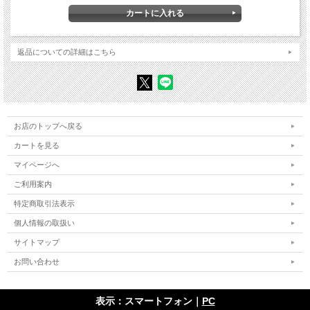
〈論文〉近代中国におけるナショナリズムとリベラリズム 小野寺史郎
〈論文〉西洋の内と外の〈モデル〉としての「多文化主義」 鵜飼哲
〈公募論文〉
新カント派受容に関する一考察 【個別的因果律をめぐる交錯と展開】 渡辺
返品についての詳細はこちら
恭彦
財団法人二十世紀研究所の事業と思想 【終戦直後における知識人活動の一事
例】 庄司武史
ウェーバーとベルクソンの交錯 【アルフレート・シュッツの自由論】 橋爪
大輝
マルクスにおける所有と自由 秋元由裕
お店のトップへ戻る
「オーストリアはとこしえに存立す」 【ハンス・コーンの思想的転回と連続
性を巡って】 小島望
カートを見る
社会構造の変化とカテゴリー 【十九世紀フランスの社会改良思想と労働運動
における失業カテゴリー】 西田尚輝
マイページへ
〈書評〉
ご利用案内
『プルードン――反「絶対」の探求』（金山準著） 田中ひかる
特定商取引法表示
『社会をつくった経済学者たち――スウェーデン・モデルの構想から展開
へ』（藤田菜々子著） 橋本努
個人情報の取扱い
『「民」を重んじた思想家 神田孝平――異色の官僚が構想した、もう一つ
の明治日本』（南森茂太著） 森岡邦泰
サイトマップ
『アーレントの哲学――複数的な人間的生』（橋爪大輝著） 百木漠
『受肉と交わり――チャールズ・テイラーの宗教論』（坪光生雄著） 高田
お問い合わせ
宏史
『ホッブズ リヴァイアサン』（梅田百合香著） 岡田拓也
『元職員による徹底検証 相模原障害者殺傷事件――裁判の記録・被告との
表示：スマートフォン｜
PC
対話・関係者の証言』（西角純志著） 細見和之