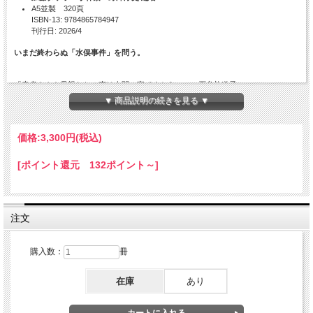
A5並製 320頁
ISBN-13: 9784865784947
刊行日: 2026/4
いまだ終わらぬ「水俣事件」を問う。
「患者さんや母親たちの声は人間の宝ですから」――石牟礼道子
母の胎内で有機水銀を浴び“水俣病“患者として生まれてきた人びと。水俣病が「公
▼ 商品説明の続きを見る ▼
式確認」された1956年以降も垂れ流され続けた毒により、逃げることのできない
被害をこうむり、文明の負の面を一身に背負った彼らは今、60～70代。彼らの
「生の声」、そして彼らの生活の場をつくり、寄り添い、支え続けてきた人びとの
価格:
3,300円
(税込)
歩みの全記録。 題字＝鬼塚勇治
〈本書を推す〉柳田邦男さん（作家）
[ポイント還元 132ポイント～]
人間の遺伝子、さらには“人間性の遺伝子”にまで傷をつけてもなお経済的収益を追
求してやまない現代社会を根源から構築し直すには、胎児性水俣病患者がなぜ「宝
子」なのかを原点に溯って理解する必要がある。「宝子」という反語的表現は、愚
鈍な人間への啓示的表現なのだ。
注文
「宝子」の叫びは、まさに神からの啓示として、私は受け止めたい。
購入数：
冊
目次
在庫
あり
はじめに 野澤淳史
第Ⅰ部 胎児性水俣病患者の叫び