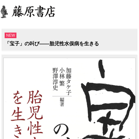
NEW
「宝子」の叫び――胎児性水俣病を生きる