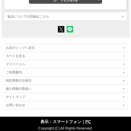
〈座談会1〉胎児性患者からのメッセージ――「花が綺麗と思えるようになっ
た」
松永幸一郎 金子雄二 永本賢二 長井勇 加賀田清子 協力＝加藤タケ子 司
会＝藤原良雄
返品についての詳細はこちら
〈座談会2〉受難に磨かれた母たち 胎児性患者家族会――水俣にコロニーを
「自立したい」訴え切実
長井チカエ 永本マサエ 川野ゆう子 金子スミ子／石牟礼道子 加藤タケ子
襟を正して聞く 人間を思う心――家族会に参加して 石牟礼道子
「家族会」の8年 加藤タケ子
お店のトップへ戻る
カートを見る
〈座談会3〉自立した一人の市民として――「ほっとはうす」のなかまたちの挑
戦
マイページへ
加賀田清子 金子雄二 長井勇 松永幸一郎 渡辺栄一 山添友枝 永本賢二
協力＝加藤タケ子 司会＝藤原良雄
ご利用案内
胎児性患者50代、ケアホーム建設に挑戦 加藤タケ子
特定商取引法表示
栄子理事長の志を宝物として――「人が大好き・水俣が大好き」 「ほっとは
個人情報の取扱い
うす」一同
胎児性の課題 さらに深刻に 加藤タケ子
サイトマップ
祈りの言葉 永本賢二
お問い合わせ
公式確認半世紀と6年目の水俣から――世界に発信する祈りの言葉 加藤タケ
子
お父さん、ありがとう！――私が水俣病を自覚した時 永本賢二
表示：スマートフォン｜
PC
第Ⅱ部 胎児性患者をめぐる歴史
Copyright (C) All Rights Reserved.