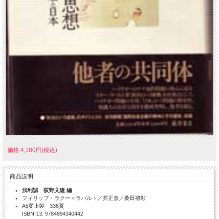
価格:4,180円(税込)
商品説明
浅利誠 荻野文隆 編
フィリップ・ラクー＝ラバルト／芥正彦／桑田禮彰
A5変上製 336頁
ISBN-13: 9784894340442