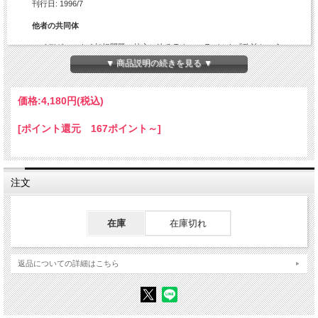
刊行日: 1996/7
他者の共同体
ハイデガーのナチ加担問題の核心に迫るラクー＝ラバルト『政治という
虚構』を出発点に、ハイデガー問題の全容、「日本」という問題の歴史
▼ 商品説明の続きを見る ▼
性に迫る。『政治という虚構』のダイジェスト、「国民社会主義の精神
とその運命」収録。
価格:
4,180円
(税込)
目次
[ポイント還元 167ポイント～]
浅利 誠
はしがき
フィリップ・ラクー＝ラバ
注文
Ⅰ 国民社会主義の精神とその運命
ルト
浅利 誠 訳
在庫
在庫切れ
芥正彦・浅利誠・荻野文隆・
Ⅱ
ハイデガー問題と日本
討 論
（司会） 桑田禮彰
返品についての詳細はこちら
はじめに
1 ハイデガー問題
1 政治・芸術・哲学