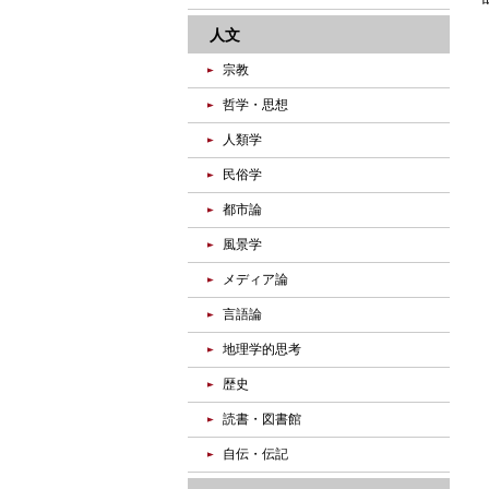
人文
宗教
哲学・思想
人類学
民俗学
都市論
風景学
メディア論
言語論
地理学的思考
歴史
読書・図書館
自伝・伝記