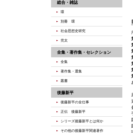
総合・雑誌
環
別冊 環
社会思想史研究
兜太
全集・著作集・セレクション
全集
著作集・選集
叢書
後藤新平
後藤新平の全仕事
正伝 後藤新平
シリーズ後藤新平とは何か
その他の後藤新平関連著作