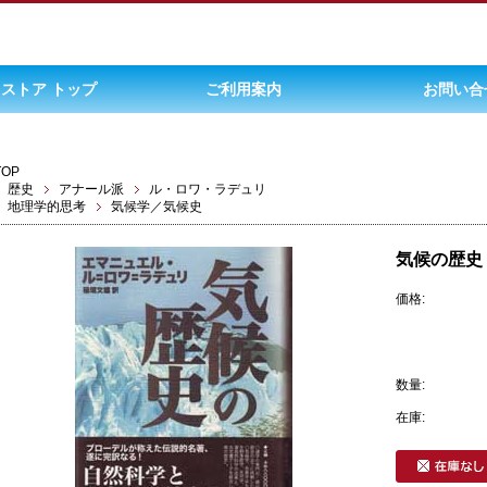
ストア トップ
ご利用案内
お問い合
TOP
歴史
アナール派
ル・ロワ・ラデュリ
地理学的思考
気候学／気候史
気候の歴史
価格:
数量:
在庫: