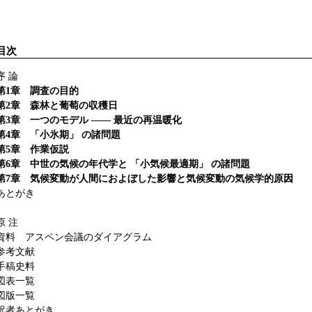
目次
序 論
第1章 調査の目的
第2章 森林と葡萄の収穫日
第3章 一つのモデル ―― 最近の再温暖化
第4章 「小氷期」 の諸問題
第5章 作業仮説
第6章 中世の気候の年代学と 「小気候最適期」 の諸問題
第7章 気候変動が人間におよぼした影響と気候変動の気候学的原因
あとがき
原 注
資料 アスペン会議のダイアグラム
参考文献
手稿史料
図表一覧
図版一覧
訳者あとがき