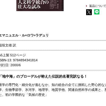
返品につい
エマニュエル・ル=ロワ=ラデュリ
稲垣文雄 訳
A5上製 512ページ
ISBN-13: 9784894341814
刊行日: 2000/6
「地中海」のブローデルが称えた伝説的名著完訳なる！
諸学の専門化・細分化が進むなか、知の総合の企てに挑戦した野心的な
学、生物季節学、氷河学、地理学、地質学他、関連自然科学の成果と、
た、初の学際的な「気候の歴史」