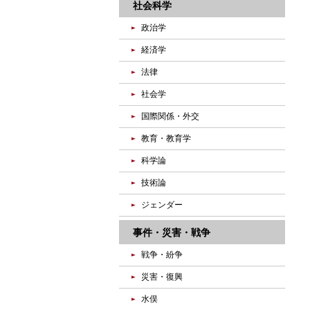
社会科学
政治学
経済学
法律
社会学
国際関係・外交
教育・教育学
科学論
技術論
ジェンダー
事件・災害・戦争
戦争・紛争
災害・復興
水俣