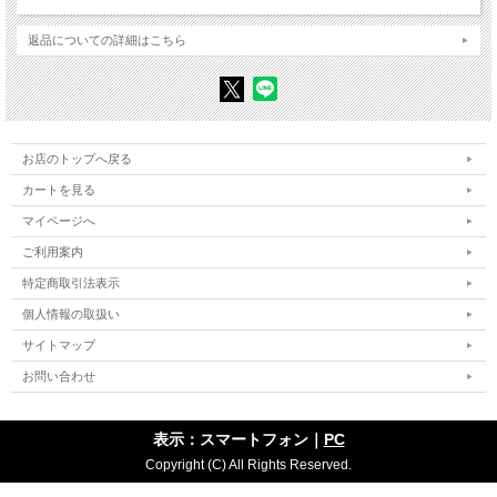
行 ―― 〈ズレ IV〉
返品についての詳細はこちら
第5章 レーニンと哲学
（1968年）
第6章 革命の武器としての哲学
―― 8つの質問に答える （1968年）
第7章 自己批判の要素
（1972年）
I 「切断」
II 「科学とイデオロギー」
III 構造主義？
お店のトップへ戻る
IV スピノザについて
カートを見る
V 哲学における諸傾向
マイページへ
第8章 アミアンの口頭弁論
（1975年）
「最終審級……」
ご利用案内
認識過程について
特定商取引法表示
マルクスと理論的人間主義
個人情報の取扱い
第9章 終わった歴史、 終わらざる歴史
（1976年）
第10章 G・デュメニル著 『「資本論」における経済法則の概念』 への序
サイトマップ
（1977年）
お問い合わせ
第11章 やっと、 マルクス主義の危機！
（1977年）
第12章 「有限」 な理論としてのマルクス主義
（1978年）
第13章 今日のマルクス主義
（1978年）
表示：スマートフォン｜
PC
第14章 マキャヴェリの孤独
（1977年）
Copyright (C) All Rights Reserved.
編者注・訳者注