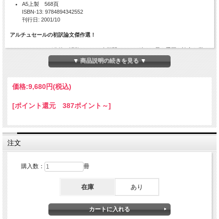
A5上製 568頁
ISBN-13: 9784894342552
刊行日: 2001/10
アルチュセールの初訳論文傑作選！
アルチュセールが公的に活動していた全期間の、その時々の最も重要な論文を厳
選。多くの初訳論文と伝説の名篇が浮き彫りにするアルチュセールのトータルな
▼ 商品説明の続きを見る ▼
姿。
価格:
9,680円
(税込)
目次
[ポイント還元 387ポイント～]
編者解題 イヴ・サントメ
第1章 歴史の客観性について
―― ポール・リクールへの手紙 （1955年）
第2章 レーモン・ポラン 『ジョン・ロックの道徳的政治学』 について
注文
（1960年）
第3章 哲学と人間科学
（1963年）
第4章 「 〈社会契約〉 」 について
購入数：
冊
（1967年）
I 問題設定
II 問題の解決 ―― 〈ズレ I〉
在庫
あり
III 契約と譲渡
IV 全面譲渡と交換 ―― 〈ズレ II〉
V 個別利害と一般利害、 個別意思と一般意思 ―― 〈ズレ III〉
VI イデオロギーにおけるやむなき前進、 あるいは、 経済における退