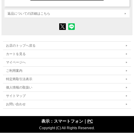
第二章 軍縮会議脱退、 日独防共協定締結
返品についての詳細はこちら
「日本外交の過誤」 （二） 軍縮会議脱退、 日独防共協定締結
第三章 日中戦争と中国のナショナリズム
「日本外交の過誤」 （三） 支那事変
お店のトップへ戻る
カートを見る
第四章 日独伊三国同盟
マイページへ
「日本外交の過誤」 （四） 日独伊三国条約締結
ご利用案内
第五章 日ソ中立条約
特定商取引法表示
「日本外交の過誤」 （五） 日ソ中立条約締結
個人情報の取扱い
サイトマップ
第六章 南方進出
お問い合わせ
「日本外交の過誤」 （六） 仏印進駐、 蘭印交渉
表示：スマートフォン｜
PC
Copyright (C) All Rights Reserved.
第七章 日米交渉