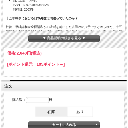
四六上製 304頁
ISBN-13: 9784894343528
刊行日: 2003/9
十五年戦争における日本外交は間違っていたのか？
戦後、単独講和か全面講和かの決断を前にした吉田茂の指示でまとめられた、十五
年戦争から戦後処理までを総括した極秘文書「日本外交の過誤」が、五十余年の時
を経て、今初めて姿を現した。外務省きっての知性派の論客が読み解き、現在の日
▼ 商品説明の続きを見る ▼
本外交に大胆に問題提起！
価格:
2,640円
(税込)
目次
[ポイント還元 105ポイント～]
プロローグ
本書に登場する主な外務省関係者の略歴
注文
序 章 日本の生きる道を求めて
「日本外交の過誤」 〔序文〕 / 附・対外関係重要事件年表
購入数：
冊
第一章 満洲事変、 国際連盟脱退
在庫
あり
「日本外交の過誤」 （一） 満州事変、 国際連盟脱退