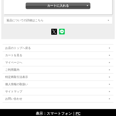
4 偶然性 2
テクノロジーの起源
5 罪の犯罪化
6 怖 れ
7 福音とまなざし
8 健 康
返品についての詳細はこちら
9 均 衡
10 学 校
11 友 情
12 いかに死ぬかを知る
サヴォナローラ最期の日々
13 システムの時代
14 結 び
お店のトップへ戻る
II 反 復
カートを見る
15 終末の始まり
マイページへ
16 良 心
17 至高の栄光
ご利用案内
18 道具からシステムへ
19 身体化と脱身体化
特定商取引法表示
20 コンスピラツィオ
21 分水嶺を越えて
個人情報の取扱い
22 無 償 性
サイトマップ
お問い合わせ
原 注
訳者あとがき
人名索引
表示：スマートフォン｜
PC