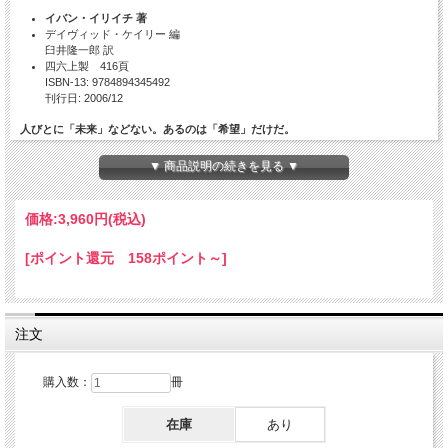
イバン・イリイチ 著
デイヴィッド・ケイリー 編
臼井隆一郎 訳
四六上製 416頁
ISBN-13: 9784894345492
刊行日: 2006/12
人びとに「未来」などない。あるのは「希望」だけだ。
「最善の堕落は最悪であるCorruptio optimi quae est pessima.」――
▼ 商品説明の続きを見る ▼
教育・医療・交通など「善」から発したものが制度化し、自律を欠いた依存へと転
化する歴史を通じて、キリスト教‐西欧‐近代の最深部に批判を向けつつ、尚そこ
に、「今・ここ」の生を回復する唯一の可能性を探る。
価格:
3,960円
(税込)
イリイチの思想の根底が示された最晩年の美しい結晶。
[ポイント還元 158ポイント～]
目次
序 文
チャールズ・テイラー
まえがき
デイヴィッド・ケイリー
注文
序 論
デイヴィッド・ケイリー
I 最善の堕落は最悪
購入数：
冊
1 福 音
2 神 秘
在庫
あり
3 偶然性 1
神の掌中にある世界