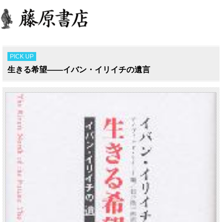
PICK UP
生きる希望――イバン・イリイチの遺言