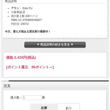
商品説明
アラン・コルバン
小倉孝誠 訳
四六変上製 208ページ
ISBN-13: 9784894345607
刊行日: 2007/2
今日、最も才能ある歴史家の最新作！
18世紀末から西欧で、人々の天候の感じ取り方に変化が生じ、浜辺へ
の欲望が高まりを見せたのは偶然ではない。現代に続く、これら「風
▼ 商品説明の続きを見る ▼
景」の変化は、視覚だけでなく、聴覚、嗅覚、触覚など、人々の「身
体」と「欲望」そのものの変化と密接に連動していた。
価格:
2,420円
(税込)
[ポイント還元 96ポイント～]
目次
第1章 天候にたいする感性の歴史のために
注文
天候の歴史 / 天候にたいする感性 / 宗教は空をどう読み解いたか / 科学的解釈 / 医
学のまなざし / 美的規範の役割 / 気象的自我の形成 / 日記に見る天候と自我 / ミシ
ュレ、 そしてフロベール / さまざまな規範体系 / 天候の観測と調査 / 身体文化の多
購入数：
冊
面性
第2章 海辺の欲望の出現
在庫
あり