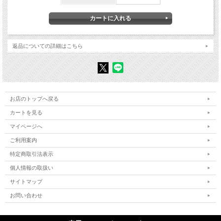
海の2つの側面 / 快楽としての海 / 海の象徴体系 / 海辺の風景、 海洋画、 文学 / 海
の象徴体系を骨抜きにした自然神学 / 「海を創出した」 ラッセルと治療の論理 / 上
流階級が海辺を発見した / 海水浴の系譜 / 海辺をめぐる評価体系の変化 / 感性の歴
史の罠
返品についての詳細はこちら
第3章 水の歴史に関する考察
さまざまな水の形 / 河川は人々を魅了する / 暴力的な水と原初の混沌 / 飲料として
の水 / 海水と塩 / 泉と井戸 / 災いを招く水 / 水の聖性 / 水とエロティシズム / エネル
ギー源としての水 / 水をめぐる夢想と文学 / 水の表象と美的規範
第4章 身体と風景の構築
お店のトップへ戻る
風景とは何か / 風景と感覚 / 天候にたいする感性 / 海辺の欲望 / 近代の音の風景 / 鉄
カートを見る
道と風景の変容 / 砂漠の体験 ――フロマンタンとフロベール／風景の歴史人類学に
向けて
マイページへ
〈附〉 心性史から感性の歴史へ
（インタビュー） （聞き手 = イザベ
ご利用案内
ル・フランドロワ）
特定商取引法表示
アラン・コルバンについて （Ｉ・フランドロワ） / フェーヴル、 デュビィ、 ブロ
個人情報の取扱い
ーデルの影響 / アナールの 「危機」 ？ / 心性の歴史と表象の歴史 / ミクロ歴史学・
民族学との関係 / 情動の歴史、 触覚の歴史 ――天候と性 / 歴史学の今後
（尾
サイトマップ
河直哉訳）
お問い合わせ
原 注
訳者あとがき