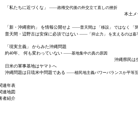
「私たちに近づくな」
――政権交代後の外交立て直しの挫折
本土メ
「新・沖縄密約」 を情報公開せよ
――普天間は 「移設」 ではなく 「閉
普天間・辺野古は安保に必須ではない
――「抑止力」 を支えるのは嘉
「現実主義」 からみた沖縄問題
約40年、 何も変わっていない
――基地集中の真の原因
沖縄県民は
日米の軍事基地はヤマトへ
沖縄問題は日琉米中問題である
――植民地主義パワーバランスか平等
関連年表
関連地図
著者紹介