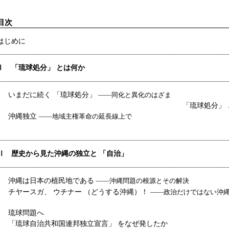
目次
はじめに
Ⅰ 「琉球処分」 とは何か
いまだに続く 「琉球処分」
――同化と異化のはざま
「琉球処分」
沖縄独立
――地域主権革命の延長線上で
Ⅱ 歴史から見た沖縄の独立と 「自治」
沖縄は日本の植民地である
――沖縄問題の根源とその解決
チヤースガ、 ウチナー （どうする沖縄）！
――政治だけではない沖
琉球問題へ
「琉球自治共和国連邦独立宣言」 をなぜ発したか