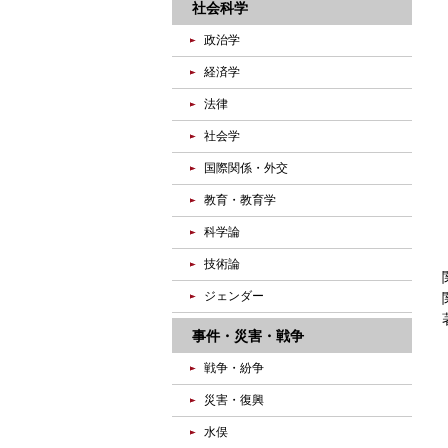
社会科学
政治学
経済学
法律
社会学
国際関係・外交
教育・教育学
科学論
技術論
ジェンダー
事件・災害・戦争
戦争・紛争
災害・復興
水俣