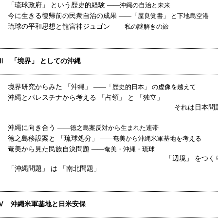
「琉球政府」 という歴史的経験
――沖縄の自治と未来
今に生きる復帰前の民衆自治の成果
――「屋良覚書」 と下地島空港
琉球の平和思想と龍宮神ジュゴン
――私の謎解きの旅
Ⅲ 「境界」 としての沖縄
境界研究からみた 「沖縄」
――「歴史的日本」 の虚像を越えて
沖縄とパレスチナから考える 「占領」 と 「独立」
それは日本問
沖縄に向き合う
――徳之島案反対から生まれた連帯
徳之島移設案と 「琉球処分」
――奄美から沖縄米軍基地を考える
奄美から見た民族自決問題
――奄美・沖縄・琉球
「辺境」 をつく
「沖縄問題」 は 「南北問題」
Ⅳ 沖縄米軍基地と日米安保