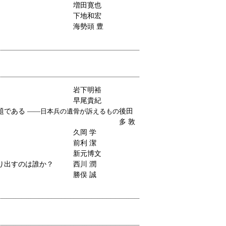
増田寛也
下地和宏
海勢頭 豊
岩下明裕
早尾貴紀
題である
後田
――日本兵の遺骨が訴えるもの
多 敦
久岡 学
前利 潔
新元博文
り出すのは誰か？
西川 潤
勝俣 誠