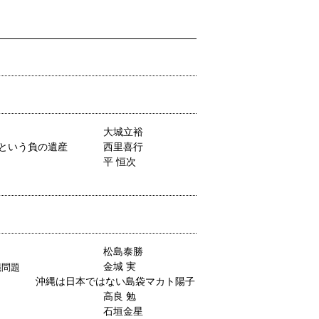
大城立裕
 という負の遺産
西里喜行
平 恒次
松島泰勝
金城 実
縄問題
沖縄は日本ではない
島袋マカト陽子
高良 勉
石垣金星