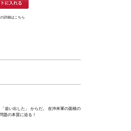
ての詳細はこちら
「追い出した」 からだ。 在沖米軍の面積の
た問題の本質に迫る！