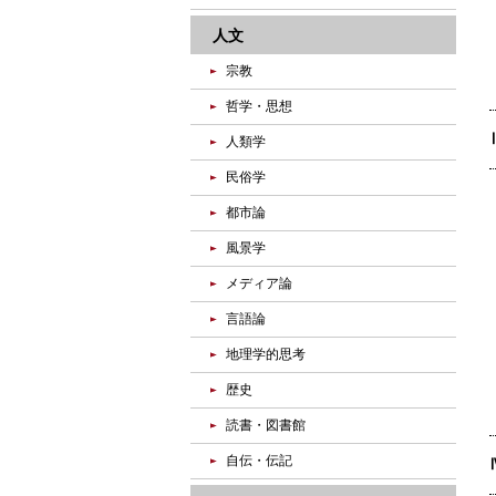
人文
宗教
哲学・思想
人類学
民俗学
都市論
風景学
メディア論
言語論
地理学的思考
歴史
読書・図書館
自伝・伝記