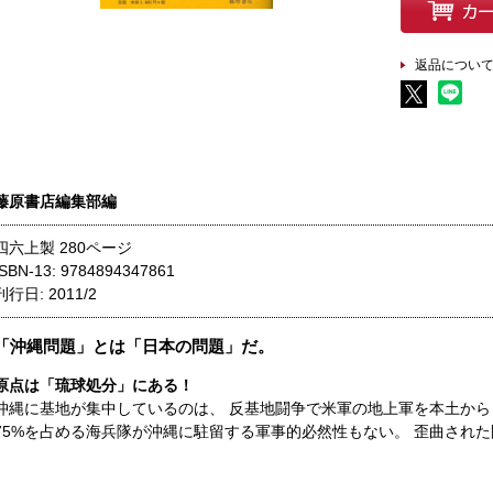
返品につい
藤原書店編集部編
四六上製 280ページ
ISBN-13: 9784894347861
刊行日: 2011/2
「沖縄問題」とは「日本の問題」だ。
原点は「琉球処分」にある！
沖縄に基地が集中しているのは、 反基地闘争で米軍の地上軍を本土から 
75%を占める海兵隊が沖縄に駐留する軍事的必然性もない。 歪曲され