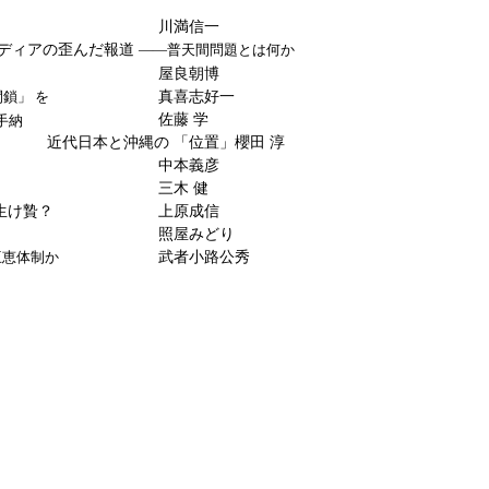
川満信一
ディアの歪んだ報道
――普天間問題とは何か
屋良朝博
真喜志好一
鎖」 を
佐藤 学
手納
近代日本と沖縄の 「位置」
櫻田 淳
中本義彦
三木 健
生け贄？
上原成信
照屋みどり
武者小路公秀
互恵体制か