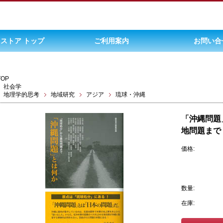
ストア トップ
ご利用案内
お問い合
TOP
社会学
地理学的思考
地域研究
アジア
琉球・沖縄
「沖縄問題
地問題まで
価格:
数量:
在庫: