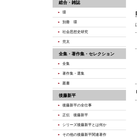
総合・雑誌
環
別冊 環
社会思想史研究
兜太
全集・著作集・セレクション
全集
著作集・選集
叢書
後藤新平
後藤新平の全仕事
正伝 後藤新平
シリーズ後藤新平とは何か
その他の後藤新平関連著作