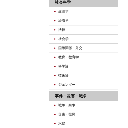
社会科学
政治学
経済学
法律
社会学
国際関係・外交
教育・教育学
科学論
技術論
ジェンダー
事件・災害・戦争
戦争・紛争
災害・復興
水俣