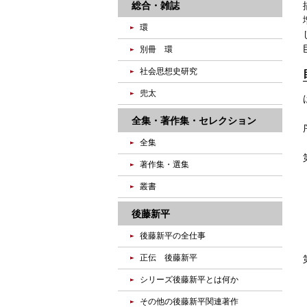
総合・雑誌
環
別冊 環
社会思想史研究
兜太
全集・著作集・セレクション
全集
著作集・選集
叢書
後藤新平
後藤新平の全仕事
正伝 後藤新平
シリーズ後藤新平とは何か
その他の後藤新平関連著作