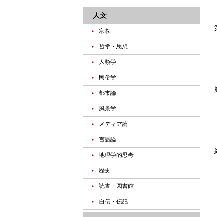
人文
宗教
哲学・思想
人類学
民俗学
都市論
風景学
メディア論
言語論
地理学的思考
歴史
読書・図書館
自伝・伝記