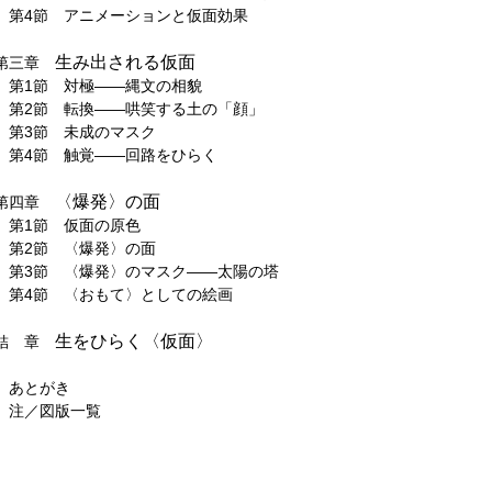
第4節 アニメーションと仮面効果
生み出される仮面
第三章
第1節 対極――縄文の相貌
第2節 転換――哄笑する土の「顔」
第3節 未成のマスク
第4節 触覚――回路をひらく
〈爆発〉の面
第四章
第1節 仮面の原色
第2節 〈爆発〉の面
第3節 〈爆発〉のマスク――太陽の塔
第4節 〈おもて〉としての絵画
生をひらく〈仮面〉
結 章
あとがき
注／図版一覧