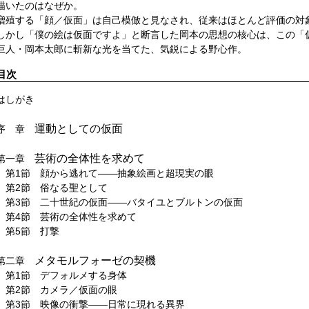
描いたのはなぜか。
増殖する「顔／仮面」は自己模倣と見なされ、従来はほとんど評価の対
しかし「僕の絵は仮面ですよ」と断言した岡本の思想の核心は、この「
巨人・岡本太郎に斬新な光を当てた、気鋭による野心作。
目次
はしがき
運動としての仮面
序 章
芸術の全体性を求めて
第一章
第1節 顔から逃れて――抽象絵画と超現実の眼
第2節 俗なる聖として
第3節 二十世紀の仮面――バタイユとブルトンの仮面
第4節 芸術の全体性を求めて
第5節 打撃
メタモルフォーゼの契機
第二章
第1節 デフォルメする身体
第2節 カメラ／仮面の眼
第3節 映像の衝撃――日常に現れる異界