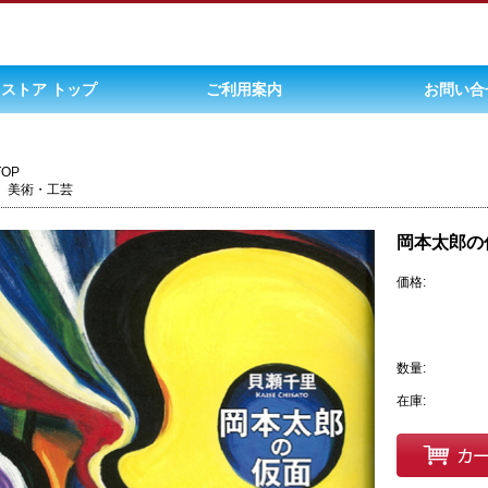
ストア トップ
ご利用案内
お問い合
TOP
美術・工芸
岡本太郎の
価格:
数量:
在庫: