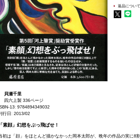
返品につい
貝瀬千里
四六上製 336ページ
ISBN-13: 9784894349032
刊行日: 2013/02
「素顔」幻想をぶっ飛ばせ！
当初は「顔」をほとんど描かなかった岡本太郎が、晩年の作品の実に8