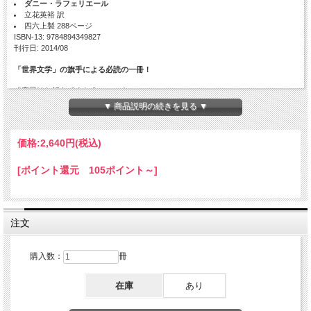
ダニー・ラフェリエール
立花英裕 訳
四六上製 288ページ
ISBN-13: 9784894349827
刊行日: 2014/08
「世界文学」の旗手による必読の一冊！
「寿司はお好きですか？――いや。」
編集者に督促され、訪れたこともない国名を掲げた新作の構想を口走った「私」の
▼ 商品説明の続きを見る ▼
もとに、次々と引き寄せられる「日本」との関わり――国籍や文学ジャンルを越境
し、しなやかでユーモアあふれる箴言に満ちた作品で読者を魅了する著者の、アイ
デンティティの根源を問う話題作。昨年アカデミー・フランセーズに選出され、
価格:
2,640円
(税込)
今、世界的に注目を集める作家の最新邦訳。
目次
[ポイント還元 105ポイント～]
早撃ち男
魚屋で
煩悶する鮭
注文
ポケット版アジア
背筋を伸ばした人生
地下鉄で芭蕉を読む
カフェ・サラエヴォ、愛の交わり
購入数：
冊
エッフェル塔の日本人
ヴォドゥ人形ビョーク
在庫
あり
素朴画の絵描きたち
オブジェ
ミドリの取り巻き