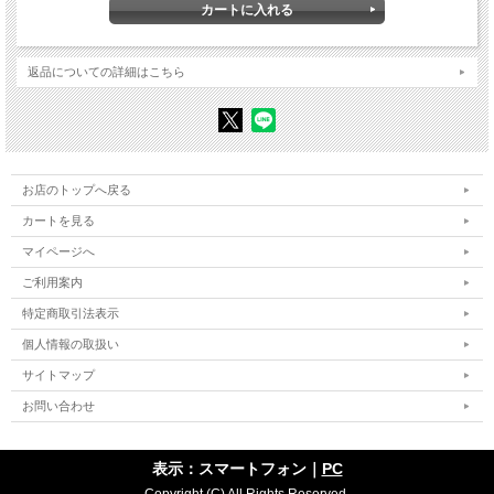
毒を含んだキス
エイコの長い背中
交差する舞い
人間機械
返品についての詳細はこちら
ニグロの敗北
田舎の日曜日
浴槽の中で
小さな死
身投げ
ア・ソング・フォー・ミドリ
お店のトップへ戻る
フレンチ・キス
ピンポン試合
カートを見る
寿司はお好きですか
作家でいらっしゃいますか
マイページへ
マンガ的死
プラトンと管理人
ご利用案内
ヒデコの秘密
特定商取引法表示
公園
トロイ戦争
個人情報の取扱い
テレビの前で食べるスパゲッティ
警棒
サイトマップ
ミモザの時間
ミス・天気予報
お問い合わせ
ムッシュー・タニザキの悩み
アメリカ化
日本化
表示：スマートフォン｜
PC
〈自己中〉人間へのズームアップ
Copyright (C) All Rights Reserved.
覚めた眼