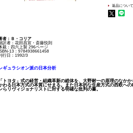
返品につい
著者：Ｂ・コリア
翻訳者：花田昌宣・斎藤悦則
体裁：四六上製 296ページ
ISBN-13：9784938661458
刊行日：1992/3
レギュラシオン派の日本分析
「トヨタ」式の経営・組織革新の総体を、大野耐一の原理のなかか
かわる日本方式の本質にせまる。また日本的な生産方式の西欧への
ンらリヴィジョナリストに対する明確な批判の書。