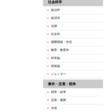
社会科学
政治学
経済学
法律
社会学
国際関係・外交
教育・教育学
科学論
技術論
ジェンダー
事件・災害・戦争
戦争・紛争
災害・復興
水俣