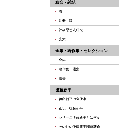
総合・雑誌
環
別冊 環
社会思想史研究
兜太
全集・著作集・セレクション
全集
著作集・選集
叢書
後藤新平
後藤新平の全仕事
正伝 後藤新平
シリーズ後藤新平とは何か
その他の後藤新平関連著作