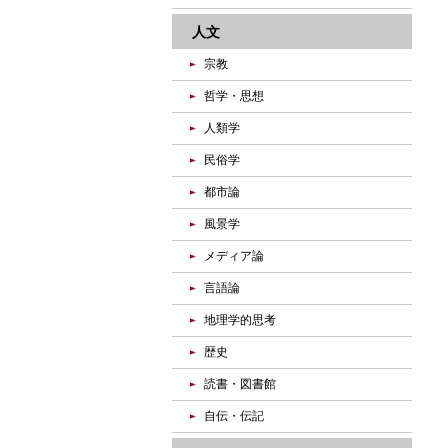
人文
宗教
哲学・思想
人類学
民俗学
都市論
風景学
メディア論
言語論
地理学的思考
歴史
読書・図書館
自伝・伝記