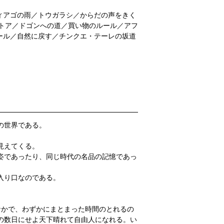
ィアゴの雨／トウガラシ／からだの声をきく
トア／ドゴンへの道／買い物のルール／アフ
ール／自然に戻す／チンクエ・テーレの坂道
の世界である。
見えてくる。
姿であったり、同じ時代の名品の記憶であっ
入り口なのである。
なかで、わずかにまとまった時間のとれるの
の数日にせよ天下晴れて自由人になれる。い