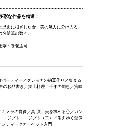
多彩な作品を精選！
と歴史に根ざした食・美の魅力に分け入る。
の名随筆の数々。
正剛・養老孟司
食パーティー／クレモナの納豆作り／集まる
中のお品書き／郷土料理 千年の知恵／賞味
キメラの肖像／真 贋／美を求める心／ガン
・エジプト・エジプト（二）／消えゆく聖像
アンティークカーペット入門