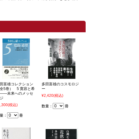
田富雄コレクション
多田富雄のコスモロジ
全5巻） 5 寛容と希
ー
――未来へのメッセ
¥2,420
(税込)
ジ
,300
(税込)
数量：
冊
量：
冊