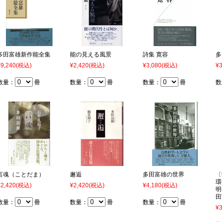
多田富雄新作能全集
能の見える風景
詩集 寛容
多
¥9,240
(税込)
¥2,420
(税込)
¥3,080
(税込)
¥3
数量：
冊
数量：
冊
数量：
冊
数
言魂（ことだま）
邂逅
多田富雄の世界
〔
環
¥2,420
(税込)
¥2,420
(税込)
¥4,180
(税込)
明
田
数量：
冊
数量：
冊
数量：
冊
¥3