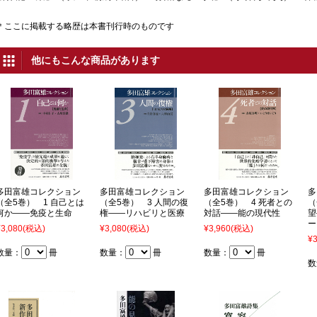
＊ここに掲載する略歴は本書刊行時のものです
他にもこんな商品があります
多田富雄コレクション
多田富雄コレクション
多田富雄コレクション
多
（全5巻） 1 自己とは
（全5巻） 3 人間の復
（全5巻） 4 死者との
（
何か――免疫と生命
権――リハビリと医療
対話――能の現代性
望
ー
¥3,080
(税込)
¥3,080
(税込)
¥3,960
(税込)
¥3
数量：
冊
数量：
冊
数量：
冊
数