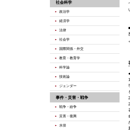
社会科学
政治学
経済学
法律
社会学
国際関係・外交
教育・教育学
科学論
技術論
ジェンダー
事件・災害・戦争
戦争・紛争
災害・復興
水俣