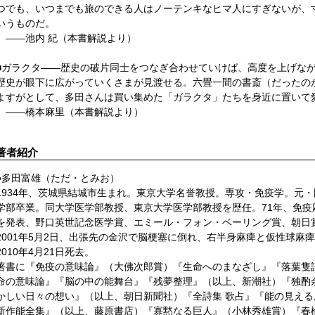
つでも、いつまでも旅のできる人はノーテンキなヒマ人にすぎないが、
いうものだ。
――池内 紀（本書解説より）
■ガラクタ――歴史の破片同士をつなぎ合わせていけば、高度を上げな
歴史が眼下に広がっていくさまが見渡せる。六畳一間の書斎（だったの
よすがとして、多田さんは買い集めた「ガラクタ」たちを身近に置いて
――橋本麻里（本書解説より）
著者紹介
●多田富雄（ただ・とみお）
1934年、茨城県結城市生まれ。東京大学名誉教授。専攻・免疫学。元・
学部卒業。同大学医学部教授、東京大学医学部教授を歴任。71年、免
を発表、野口英世記念医学賞、エミール・フォン・ベーリング賞、朝日賞
2001年5月2日、出張先の金沢で脳梗塞に倒れ、右半身麻痺と仮性球麻
2010年4月21日死去。
著書に『免疫の意味論』（大佛次郎賞）『生命へのまなざし』『落葉隻
命の意味論』『脳の中の能舞台』『残夢整理』（以上、新潮社）『独酌
かしい日々の想い』（以上、朝日新聞社）『全詩集 歌占』『能の見える
新作能全集』（以上、藤原書店）『寡黙なる巨人』（小林秀雄賞）『春