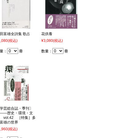
田富雄全詩集 歌占
花供養
,080
(税込)
¥3,080
(税込)
量：
冊
数量：
冊
学芸総合誌・季刊〕
――歴史・環境・文
 vol.42 ［特集］多
富雄の世界
,960
(税込)