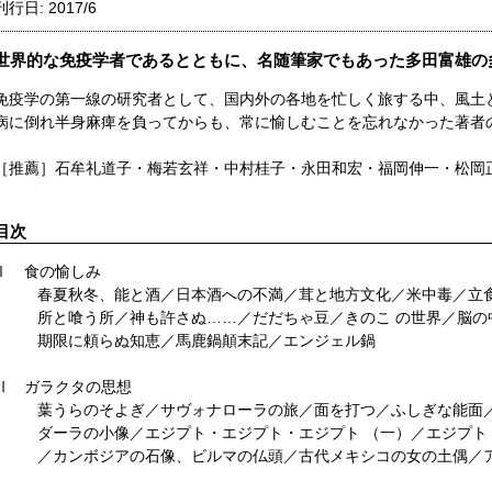
刊行日: 2017/6
世界的な免疫学者であるとともに、名随筆家でもあった多田富雄の
免疫学の第一線の研究者として、国内外の各地を忙しく旅する中、風土
病に倒れ半身麻痺を負ってからも、常に愉しむことを忘れなかった著者
［推薦］石牟礼道子・梅若玄祥・中村桂子・永田和宏・福岡伸一・松岡
目次
Ⅰ 食の愉しみ
春夏秋冬、能と酒／日本酒への不満／茸と地方文化／米中毒／立
所と喰う所／神も許さぬ……／だだちゃ豆／きのこ の世界／脳の
期限に頼らぬ知恵／馬鹿鍋顛末記／エンジェル鍋
Ⅱ ガラクタの思想
葉うらのそよぎ／サヴォナローラの旅／面を打つ／ふしぎな能面／
ダーラの小像／エジプト・エジプト・エジプト （一）／エジプト
／カンボジアの石像、ビルマの仏頭／古代メキシコの女の土偶／