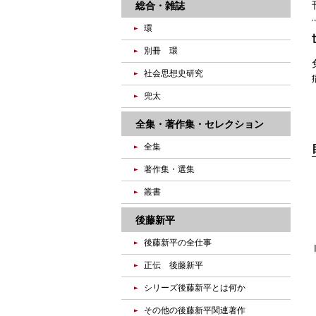
総合・雑誌
環
別冊 環
社会思想史研究
兜太
全集・著作集・セレクション
全集
著作集・選集
叢書
後藤新平
後藤新平の全仕事
正伝 後藤新平
シリーズ後藤新平とは何か
その他の後藤新平関連著作