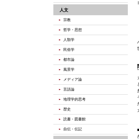
人文
宗教
哲学・思想
人類学
民俗学
都市論
風景学
メディア論
言語論
地理学的思考
歴史
読書・図書館
自伝・伝記