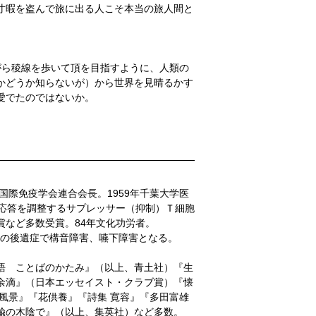
寸暇を盗んで旅に出る人こそ本当の旅人間と
がら稜線を歩いて頂を目指すように、人類の
かどうか知らないが）から世界を見晴るかす
愛でたのではないか。
国際免疫学会連合会長。1959年千葉大学医
疫応答を調整するサプレッサー（抑制）Ｔ細胞
など多数受賞。84年文化功労者。
痺の後遺症で構音障害、嚥下障害となる。
語 ことばのかたみ』（以上、青土社）『生
余滴』（日本エッセイスト・クラブ賞）『懐
風景』『花供養』『詩集 寛容』『多田富雄
楡の木陰で』（以上、集英社）など多数。