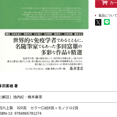
返品につい
多田富雄 著
［解説］池内紀・橋本麻里
四六上製 320頁 カラー口絵8頁＋モノクロ2頁
ISBN-13: 9784865781274