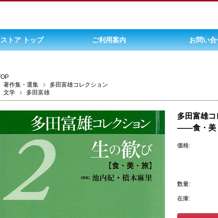
ストア トップ
ご利用案内
お問い合
TOP
著作集・選集
多田富雄コレクション
文学
多田富雄
多田富雄コ
――食・美
価格:
数量:
在庫: