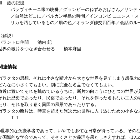
Ⅲ 旅の記憶
パラヴィチーニ家の晩餐／グランビーのねずみおばさん／サンテ
／自然はどこに／バルカン半島の時間／インコンビ ニエンス・ス
リカを汚しているもの／肌の色／オランダ修交四百年／会話のル
〈解説〉
パラントロ仲間 池内 紀
世界の破片をつなぎ合わせる 橋本麻里
関連情報
ガラクタの思想、それは小さな断片から大きな世界を見てしまう想像力
どんなに小さくてもよい。別に完全な名品でなくてもよい。
身近に置いてそれを眺めているうちに、断片の向こうにひとつの世界が
それは歴史であったり、民俗であったり、それを作った名もない工人の
たり、それを取り巻く異国の風景であったりする。
ガラクタの断片は、時空を超えた異次元の世界に入り込むための小さな
――T. T.
■世界的な免疫学者であって、いやでも多忙な日常が待っている。その
が国際的な学会であって、そそくさとお義理を果たしさえすれば、ほん