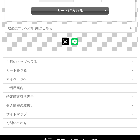
あとがき
参考文献
関連情報
返品についての詳細はこちら
同世代の約6割が大学に進学し、大学入学そのものへのハードルはますます低くな
る一方、情報伝達の手段も経路も多様化している現代において、かつての教養主義
の大学イメージは、現実の若者のありようから、もはや大きくかけ離れている。
他方で、1990年代以降の教養課程廃止の趨勢から、国立大学の独立行政法人化を
経て、大学における「教養」のあり方も、重視される専門領域も大きく変質し、さ
らには、毎年公表される国際的な大学ランキングなるものによって、日本の大学の
お店のトップへ戻る
「地盤沈下」がまことしやかに報道される。
カートを見る
今、日本の大学は、一体どんな危機に直面しているのか。その危機に向き合うなか
マイページへ
で、大学が真に重視すべきミッションとは何か。
ご利用案内
40年以上にわたって教育および管理運営の立場から大学という場に携わってきた著
者が、「教養」のあり方の再定義、文系軽視への警鐘、学長選考と大学・学問の自
特定商取引法表示
治といったさまざまな切り口から、今こそ大学が手放してはならない「使命」とは
個人情報の取扱い
何かを問う。
サイトマップ
著者紹介
お問い合わせ
●石井洋二郎（いしい・ようじろう）
1951年東京生まれ。東京大学・中部大学名誉教授。地域文化研究・フランス文
学。