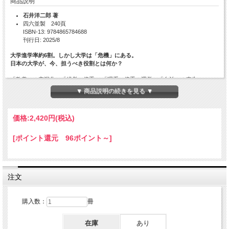
商品説明
石井洋二郎 著
四六並製 240頁
ISBN-13: 9784865784688
刊行日: 2025/8
大学進学率約6割。しかし大学は「危機」にある。
日本の大学が、今、担うべき役割とは何か？
「教養」の空洞化、「経営」偏重 ・「理系」偏重の運営、「自治」の喪失――
40年以上にわたり大学教育と管理運営の現場に携わった著者が問う、「大学の使
▼ 商品説明の続きを見る ▼
命」。
価格:
2,420円
(税込)
目次
[ポイント還元 96ポイント～]
まえがき
Ⅰ 大学は危機にあるのか
Ⅱ 大学はどのようにして生まれて成長してきたか
Ⅲ 「教育」はどのように変化してきたか
注文
Ⅳ 「研究」にはどのような問題があるのか
Ⅴ 「管理運営」が抱えている課題は何か
Ⅵ 未来の「学生」たちへ
購入数：
冊
付 深く迷い、高く跳べ
熱き血潮に触れよ
在庫
あり