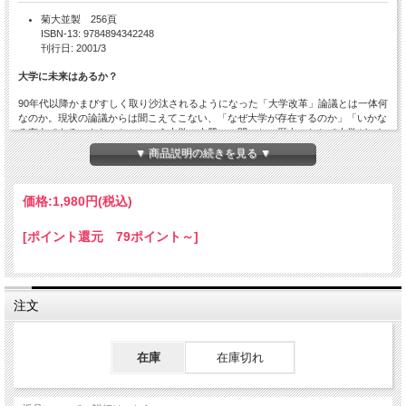
菊大並製 256頁
ISBN-13: 9784894342248
刊行日: 2001/3
大学に未来はあるか？
90年代以降かまびすしく取り沙汰されるようになった「大学改革」論議とは一体何
なのか。現状の論議からは聞こえてこない、「なぜ大学が存在するのか」「いかな
る存在であるべきなのか」という大学の本質への問いと、歴史のなかで大学がこれ
まで果たした役割、現状、将来像を踏まえて、あえて「大学革命」への道を世に問
▼ 商品説明の続きを見る ▼
う！
価格:
1,980円
(税込)
目次
[ポイント還元 79ポイント～]
世界史全体を眺望し、日本の学問と大学の未来を切り拓く！
鼎談
21世紀の大学と知のあり方をめぐって
多田富雄＋榊原英資＋川勝平太
大学、そして学の未来へ
【大学システムの将来／21世紀の社会科学】
注文
イマニュエル・ウォーラーステイン
／山下範久訳=解題
大学的知とは何か
在庫
在庫切れ
【スコラ的理性の批判】
ピエール・ブルデュー
／加藤晴久訳=解題
ハイデガーの大学論