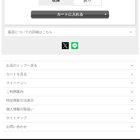
在庫
あり
覚書帳』と伊南郷の人々
第二章 幕末期、播州農村の家族生活と子育て
第Ⅱ部 子返し・堕胎・捨子・貰子――子どもの生命と政治
第三章 養育事業の展開と奥会津農村の子育て――南山御蔵入領の産子養育関係史
料を手がかりに
第四章 教諭活動と習俗の相剋――子育て教諭書『子孫繁盛手引草』『子そだての
返品についての詳細はこちら
おしへ』
第五章 捨子養育と貰子――子どもの労働力と生命の重み
第Ⅲ部 儀礼と文学にみる家族関係――愛着と放任の諸相
第六章 生育儀礼の諸類型と子ども期の概念
第七章 幕末、民間伝承と親子関係――宮負定雄『太神宮霊験雑記』『奇談雑史』
を手がかりに
お店のトップへ戻る
カートを見る
終章 近世農村の子育て文化からのメッセージ
マイページへ
初版あとがき
ご利用案内
〈増補〉避妊・出生抑制とセクシュアリティ
「求子」と避妊の社会史――近世前期東北農民の性愛と家族関係
特定商取引法表示
近世中・後期会津農村にみるセクシュアリティ――産科医と性愛文学についての覚
個人情報の取扱い
書
サイトマップ
初出一覧
図表・史料一覧
お問い合わせ
索引