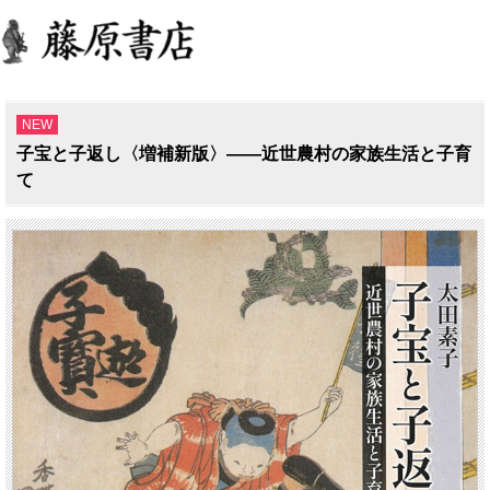
NEW
子宝と子返し〈増補新版〉――近世農村の家族生活と子育
て