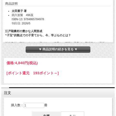
商品説明
太田素子 著
四六並製 496頁
ISBN-13: 9784865784978
刊行日: 2026/5
江戸期農村の豊かな人間形成
“子宝”的観点での子育てから、今、学ぶものとは？
近世農村の家族にあった、子どもへの情愛と、丁寧な子育て。嬰児殺し（子返
し）、捨子などの事態とそれらをめぐる意識のありようを直視しつつ、日記などの
▼ 商品説明の続きを見る ▼
生活記録を丹念に分析し、共感的な理解に満ちた子ども観、仕事を介した大人―子
どものコミュニケーションなど、江戸の豊かな人間形成力を描き好評を博した初版
に、江戸期の出生抑制・避妊と性愛に焦点をあてた2編を増補。
価格:
4,840円
(税込)
●第2回河上肇賞奨励賞／第6回角川財団学芸賞 ダブル受賞作！
[ポイント還元 193ポイント～]
目次
増補新版にあたって
初版まえがき
注文
序章 「家と村の人間形成」への問い
購入数：
冊
第Ⅰ部 日記にみる家族生活と子育て
第一章 近世前期、奥会津農村の家族生活と子育て――角田藤左衛門の日記『萬事