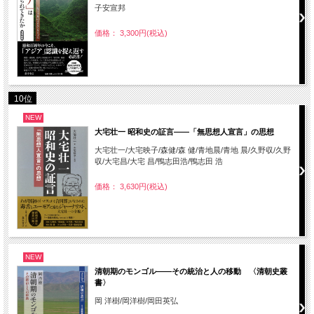
子安宣邦
価格： 3,300円(税込)
10位
NEW
大宅壮一 昭和史の証言――「無思想人宣言」の思想
大宅壮一/大宅映子/森健/森 健/青地晨/青地 晨/久野収/久野
収/大宅昌/大宅 昌/鴨志田浩/鴨志田 浩
価格： 3,630円(税込)
NEW
清朝期のモンゴル――その統治と人の移動 〈清朝史叢
書〉
岡 洋樹/岡洋樹/岡田英弘