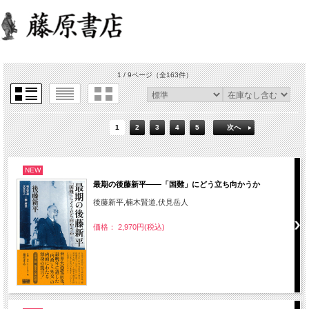
1 / 9ページ
（全163件）
1
2
3
4
5
次へ
NEW
最期の後藤新平――「国難」にどう立ち向かうか
後藤新平,楠木賢道,伏見岳人
価格： 2,970円(税込)