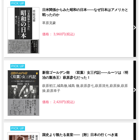
PICK UP
日米関係からみた昭和の日本――なぜ日本はアメリカと
戦ったのか
草原克豪
価格： 3,960円(税込)
PICK UP
新宿ゴールデン街 〈双葉〉女三代記――ルーツは〈明
治の製糸王〉萩原彦七だった！
萩原初江,城島徹,城島 徹,萩原彦七,萩原清光,萩原操,萩原
操,萩原幸子
価格： 2,420円(税込)
PICK UP
国史より観たる皇室――［附］日本の行くべき道