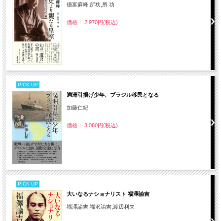
徳富蘇峰,所功,所 功
価格： 2,970円(税込)
PICK UP
満洲引揚げ少年、ブラジル移民となる
加藤仁紀
価格： 3,080円(税込)
PICK UP
大いなるナショナリスト 福澤諭吉
福澤諭吉,福沢諭吉,渡辺利夫