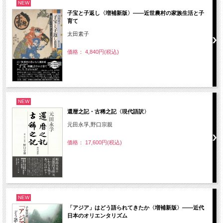
NEW
子宝と子返し〈増補新版〉――近世農村の家族生活と子
育て
太田素子
価格： 4,840円(税込)
NEW
還暦之記・古稀之記〈現代語訳〉
元田永孚,野口宗親
価格： 17,600円(税込)
NEW
「アジア」はどう語られてきたか〈増補新版〉――近代
日本のオリエンタリズム