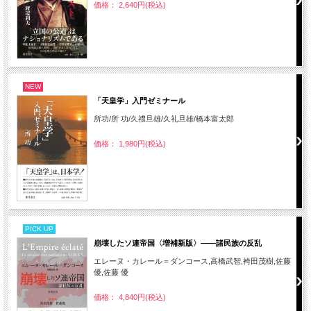
価格： 2,640円(税込)
NEW
「天皇学」入門ゼミナール
所功/所 功/久禮旦雄/久礼旦雄/橋本富太郎
価格： 1,980円(税込)
PICK UP
崩壊したソ連帝国〈増補新版〉――諸民族の反乱
エレーヌ・カレール＝ダンコース,高橋武智,袴田茂樹,佐藤
優,佐藤 優
価格： 4,840円(税込)