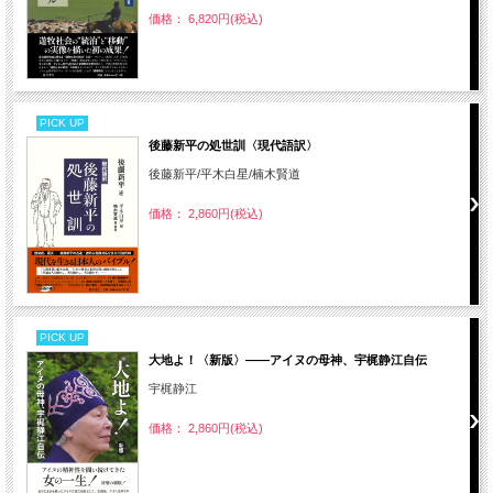
価格： 6,820円(税込)
PICK UP
後藤新平の処世訓〈現代語訳〉
後藤新平/平木白星/楠木賢道
価格： 2,860円(税込)
PICK UP
大地よ！〈新版〉――アイヌの母神、宇梶静江自伝
宇梶静江
価格： 2,860円(税込)