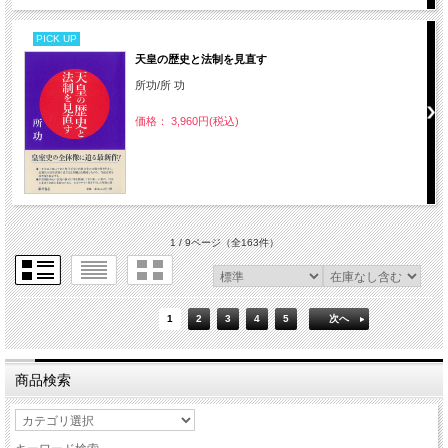
PICK UP
天皇の歴史と法制を見直す
所功/所 功
価格： 3,960円(税込)
1 / 9ページ
（全163件）
1
2
3
4
5
次へ
商品検索