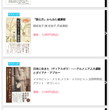
PICK UP
『医心方』からみた健康術
槇佐知子,槇 佐知子,丹波康頼
価格： 3,080円(税込)
PICK UP
日本に生きた〈ディアスポラ〉――アルメニア人大虐殺
とダイアナ・アプカー
メスロピャン・メリネ,メリネ・メスロピャン,太田阿利佐,
グラント・ポゴシャン
価格： 4,180円(税込)