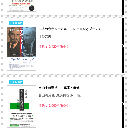
PICK UP
二人のウラジーミル――レーニンとプーチン
伴野文夫
価格： 2,420円(税込)
PICK UP
自由主義憲法――草案と義解
倉山満,倉山 満,浜田聡,浜田 聡
価格： 2,860円(税込)