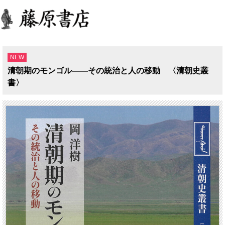
NEW
清朝期のモンゴル――その統治と人の移動 〈清朝史叢
書〉