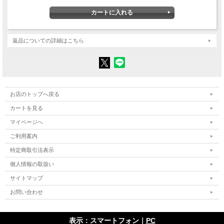
第2部 乾隆期のモンゴル支配――ハルハを事例として
第1章 乾隆帝の対ハルハ政策とハルハの対応
第2章 第三代ジェブツンダムバ゠ホトクトの転生と乾隆帝の対ハルハ政策
第3章 乾隆三十年のサンザイドルジ等による対ロシア密貿易事件
返品についての詳細はこちら
第4章 イヘ・フレーの辦事大臣について
補論 殿版『蒙古源流』とツェングンジャヴ
第3部 モンゴル人の越境移動――家畜窃盗裁判記録を読む
第1章 清代モンゴルにおける人の移動
第2章 越境移動の諸相
お店のトップへ戻る
終章 「外なるモンゴル」と清
カートを見る
マイページへ
関連情報
ご利用案内
南の定着農耕文明に対峙した遊牧民の歴史を、その内側から理解するためには、遊
牧民が自ら残した史料の存在が不可欠である。そのような条件が満たされるのが、
特定商取引法表示
17世紀以後、まさに最後の「征服王朝」たるマンジュ（満洲）の清朝の支配下にあ
個人情報の取扱い
った時代のモンゴルなのである。
サイトマップ
この時代、モンゴル文・マンジュ文の文書史料が作られ、モンゴル国や中国の文書
館に残されている。当時のモンゴルは、まだ遊牧生産を主な生業としており、それ
お問い合わせ
を基盤とした社会の構造があり、行政統治が営まれていた。だから清の時代のモン
ゴルは、遊牧民の歴史の理解に大きな寄与をなすことができると思われる。
表示：スマートフォン｜
PC
清の時代は17世紀から20世紀初頭に及ぶ。20世紀の前半、東北アジアは激動を経