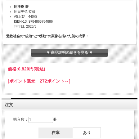
岡洋樹 著
岡田英弘 監修
A5上製 440頁
ISBN-13: 9784865784886
刊行日: 2026/3
遊牧社会の“統治”と“移動”の実像を描いた初の成果！
定住農耕社会と異なる“遊牧社会の統治”とは!?
▼ 商品説明の続きを見る ▼
マンジュ（満洲）人が17世紀前半に建国した清のもとで、「外藩」（外なるモンゴ
ル）と呼ばれていたモンゴル。モンゴル語・マンジュ語でも記された清朝期の文書
史料から、中国と異質な統治文化をもつ“遊牧社会の統治”の実像をあぶり出す！
価格:
6,820円
(税込)
そして清支配下であってもモンゴル人出稼ぎ者やラマ（チベット仏教僧）たち
が“越境移動”していたことを示す。
[ポイント還元 272ポイント～]
目次
序章 清代モンゴル史の課題――史料と問題点
注文
第1部 「外なるモンゴル」とは何か？――清朝の「外藩」統治
第1章 北元から清へ――清の外藩統治の歴史的経緯
購入数：
冊
第2章 「外なるモンゴル」という統治範疇――制度史的考察
第3章 随丁（ハムジラガ）の起源について
在庫
あり
第4章 清代モンゴルにおける旗籍離脱と清朝統治――ウラド後旗と広覚寺の属
民争奪の経緯からみた旗民の地位