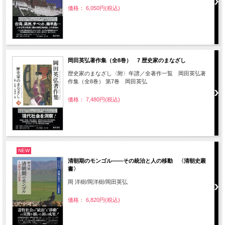
価格： 6,050円(税込)
岡田英弘著作集（全8巻） 7 歴史家のまなざし
歴史家のまなざし〈附〉年譜／全著作一覧 岡田英弘著
作集（全8巻） 第7巻 岡田英弘
価格： 7,480円(税込)
NEW
清朝期のモンゴル――その統治と人の移動 〈清朝史叢
書〉
岡 洋樹/岡洋樹/岡田英弘
価格： 6,820円(税込)