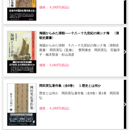
価格： 4,180円(税込)
海賊からみた清朝――十八～十九世紀の南シナ海 〈清
朝史叢書〉
海賊からみた清朝 十八～十九世紀の南シナ海〈清朝史
叢書〉 岡田英弘［監修］ 豊岡康史 岡田英弘 宮脇淳
子・楠木賢道・杉山清彦
価格： 5,060円(税込)
岡田英弘著作集（全8巻） 1 歴史とは何か
歴史とは何か 岡田英弘著作集（全8巻）第1巻 岡田英
弘
価格： 4,180円(税込)