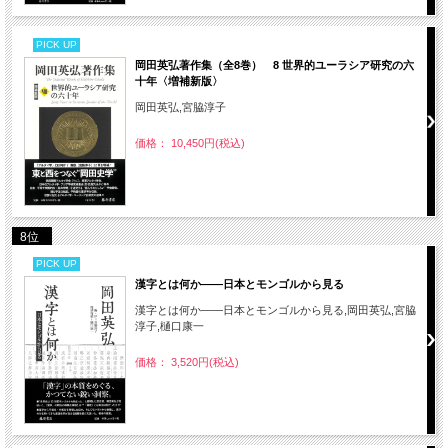
PICK UP
岡田英弘著作集（全8巻） 8 世界的ユーラシア研究の六
十年〈増補新版〉
岡田英弘,宮脇淳子
価格： 10,450円(税込)
8位
PICK UP
漢字とは何か――日本とモンゴルから見る
漢字とは何か――日本とモンゴルから見る,岡田英弘,宮脇
淳子,樋口康一
価格： 3,520円(税込)