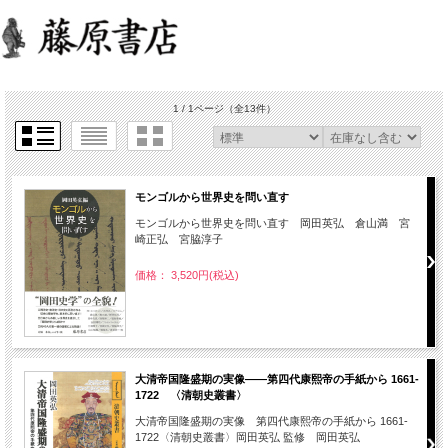
1 / 1ページ
（全13件）
モンゴルから世界史を問い直す
モンゴルから世界史を問い直す 岡田英弘 倉山満 宮
崎正弘 宮脇淳子
価格： 3,520円(税込)
大清帝国隆盛期の実像――第四代康熙帝の手紙から 1661-
1722 〈清朝史叢書〉
大清帝国隆盛期の実像 第四代康熙帝の手紙から 1661-
1722〈清朝史叢書〉岡田英弘 監修 岡田英弘