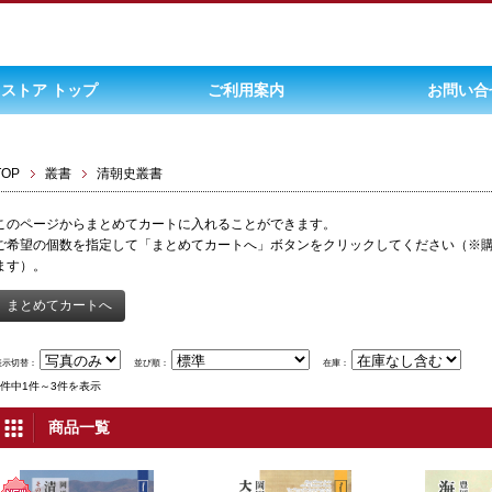
ストア トップ
ご利用案内
お問い合
TOP
叢書
清朝史叢書
このページからまとめてカートに入れることができます。
ご希望の個数を指定して「まとめてカートへ」ボタンをクリックしてください（※
ます）。
表示切替：
並び順：
在庫：
3件中1件～3件を表示
商品一覧