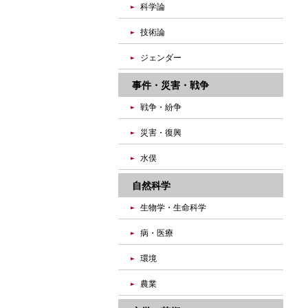
科学論
技術論
ジェンダー
事件・災害・戦争
戦争・紛争
災害・復興
水俣
自然科学
生物学・生命科学
病・医療
環境
農業