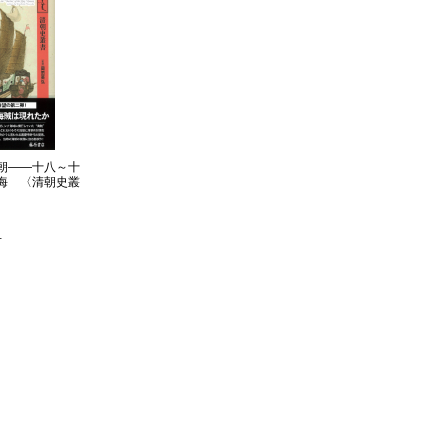
朝――十八～十
海 〈清朝史叢
冊