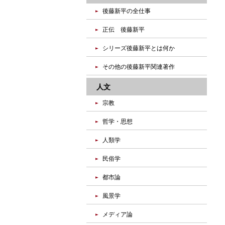
後藤新平の全仕事
正伝 後藤新平
シリーズ後藤新平とは何か
その他の後藤新平関連著作
人文
宗教
哲学・思想
人類学
民俗学
都市論
風景学
メディア論