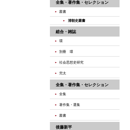
全集・著作集・セレクション
叢書
清朝史叢書
総合・雑誌
環
別冊 環
社会思想史研究
兜太
全集・著作集・セレクション
全集
著作集・選集
叢書
後藤新平