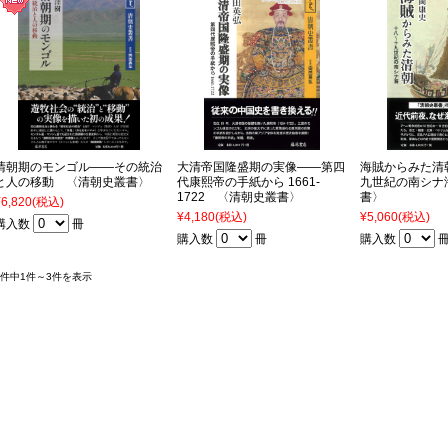
清朝期のモンゴル――その統治
大清帝国隆盛期の実像――第四
海賊からみた清
と人の移動 〈清朝史叢書〉
代康熙帝の手紙から 1661-
九世紀の南シナ
1722 〈清朝史叢書〉
書〉
¥6,820
(税込)
¥4,180
(税込)
¥5,060
(税込)
購入数
冊
購入数
冊
購入数
3件中1件～3件を表示