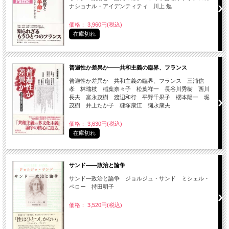
ナショナル・アイデンティティ 川上 勉
価格： 3,960円(税込)
在庫切れ
普遍性か差異か――共和主義の臨界、フランス
普遍性か差異か 共和主義の臨界、フランス 三浦信
孝 林瑞枝 稲葉奈々子 松葉祥一 長谷川秀樹 西川
長夫 富永茂樹 渡辺和行 平野千果子 櫻本陽一 堀
茂樹 井上たか子 糠塚康江 彌永康夫
価格： 3,630円(税込)
在庫切れ
サンド――政治と論争
サンド―政治と論争 ジョルジュ・サンド ミシェル・
ペロー 持田明子
価格： 3,520円(税込)