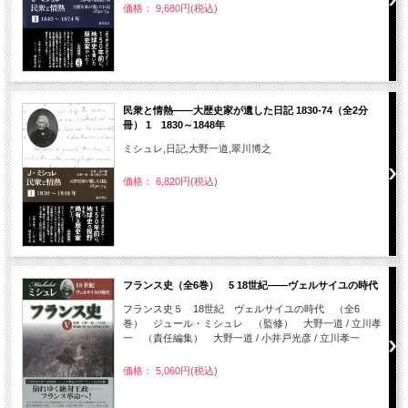
価格： 9,680円(税込)
民衆と情熱――大歴史家が遺した日記 1830-74（全2分
冊） 1 1830～1848年
ミシュレ,日記,大野一道,翠川博之
価格： 6,820円(税込)
フランス史（全6巻） 5 18世紀――ヴェルサイユの時代
フランス史５ 18世紀 ヴェルサイユの時代 （全6
巻） ジュール・ミシュレ （監修） 大野一道 / 立川孝
一 （責任編集） 大野一道 / 小井戸光彦 / 立川孝一
価格： 5,060円(税込)