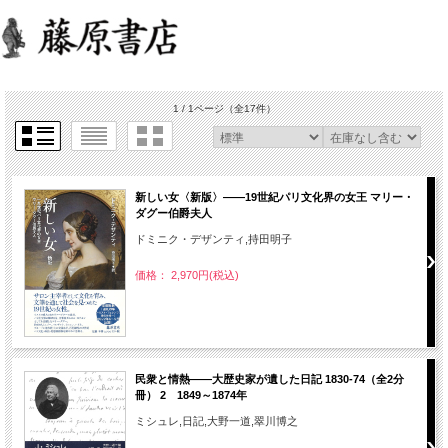
1 / 1ページ
（全17件）
新しい女〈新版〉――19世紀パリ文化界の女王 マリー・
ダグー伯爵夫人
ドミニク・デザンティ,持田明子
価格： 2,970円(税込)
民衆と情熱――大歴史家が遺した日記 1830-74（全2分
冊） 2 1849～1874年
ミシュレ,日記,大野一道,翠川博之