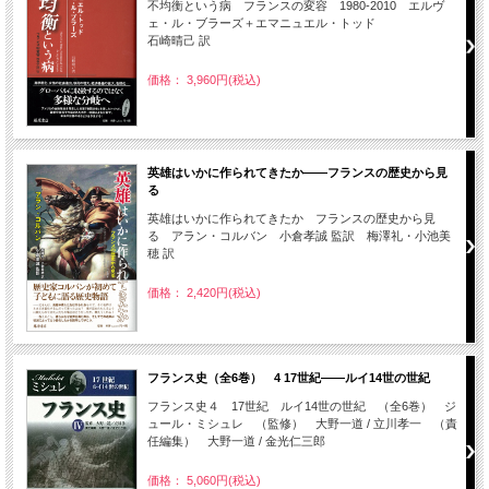
不均衡という病 フランスの変容 1980-2010 エルヴ
ェ・ル・ブラーズ＋エマニュエル・トッド
石崎晴己 訳
価格： 3,960円(税込)
英雄はいかに作られてきたか――フランスの歴史から見
る
英雄はいかに作られてきたか フランスの歴史から見
る アラン・コルバン 小倉孝誠 監訳 梅澤礼・小池美
穂 訳
価格： 2,420円(税込)
フランス史（全6巻） 4 17世紀――ルイ14世の世紀
フランス史４ 17世紀 ルイ14世の世紀 （全6巻） ジ
ュール・ミシュレ （監修） 大野一道 / 立川孝一 （責
任編集） 大野一道 / 金光仁三郎
価格： 5,060円(税込)