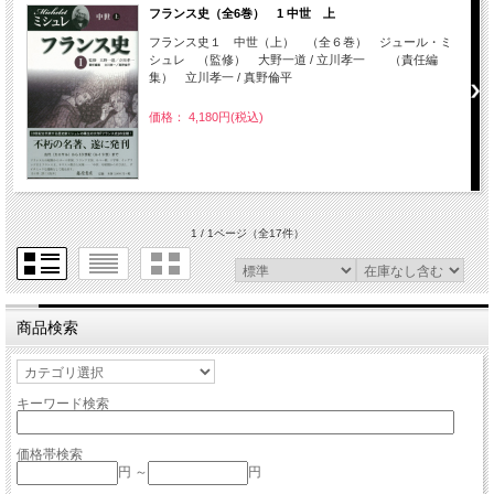
フランス史（全6巻） 1 中世 上
フランス史１ 中世（上） （全６巻） ジュール・ミ
シュレ （監修） 大野一道 / 立川孝一 （責任編
集） 立川孝一 / 真野倫平
価格： 4,180円(税込)
1 / 1ページ
（全17件）
商品検索
キーワード検索
価格帯検索
円 ～
円