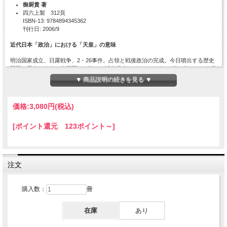
御厨貴 著
四六上製 312頁
ISBN-13: 9784894345362
刊行日: 2006/9
近代日本「政治」における「天皇」の意味
明治国家成立、日露戦争、2・26事件。占領と戦後政治の完成。今日噴出する歴史
問題。天皇の存在を真正面から論じ、近代日本のダイナミズムを描き出す！ 今日
に至る、日本近現代史150年を一望し得る、唯一の視角。
▼ 商品説明の続きを見る ▼
価格:
3,080円
(税込)
目次
はしがき
[ポイント還元 123ポイント～]
I 戦 前
―― 天皇と憲法からなる独立国家
1 明治国家の完成
（対談・新保祐司）
―― 東洋の弱小国家の矜持と悲しみ
2 日露戦争とは何だったのか
―― 明治天皇と建国の父祖たちの一大プロジェクト
注文
（対談・坂元一哉）
3 後藤新平から考える日本の政治
―― 政党型政治とプロジェクト型政治
4 二・二六事件とは何だったのか
――「天皇と憲法」 という日本政治の核心
購入数：
冊
5 1930年代という時代
―― 大佛次郎と伊東治正のリベラリズム
在庫
あり
II 戦 後
――「占領」 の自動延長