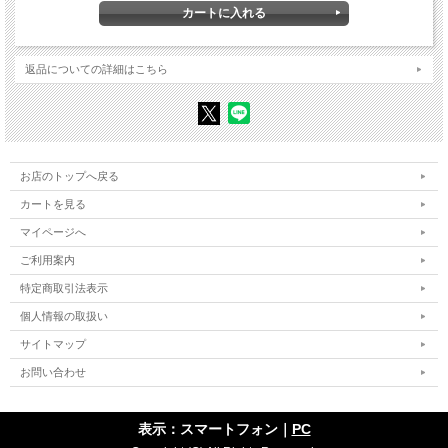
6 占領と戦後日本
――「安保・講和・新憲法」 という三位一体
7 戦後政治の完成
――九条棚上げの歴史を分析する
8 1970年前後という時代
――大きな安定の中の小さな反乱
返品についての詳細はこちら
III 現 代
――歴史問題に向きあうことが 「占領」 からの脱却
9 国家を論じない憲法論議
―― 坂本多加雄の国家論の射程
10 東京裁判見直しが求める国家論
―― 戦争責任問題にどうむきあうか
11 「祈る」 天皇
お店のトップへ戻る
―― サイパン、 慰霊の旅
12 「敗戦責任」 を問う
（対談・杉原志啓）
―― 徳富蘇峰の終戦後日記
カートを見る
13 昭和天皇、 慰霊の思い
（対談・半藤一利）
――元宮内庁長官・富田朝彦のメモ
マイページへ
史料をどう読むか
―― あとがきにかえて
関連年表
ご利用案内
人名索引
特定商取引法表示
初出一覧
個人情報の取扱い
サイトマップ
お問い合わせ
表示：スマートフォン｜
PC