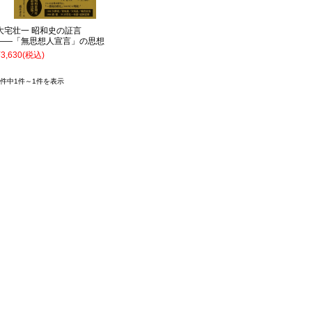
大宅壮一 昭和史の証言
――「無思想人宣言」の思想
¥3,630
(税込)
1件中1件～1件を表示