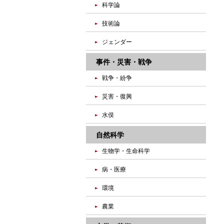
科学論
技術論
ジェンダー
事件・災害・戦争
戦争・紛争
災害・復興
水俣
自然科学
生物学・生命科学
病・医療
環境
農業