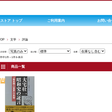
ストア トップ
ご利用案内
お問い合
TOP
文学
評論
表示切替：
並び順：
在庫：
1件中1件～1件を表示
商品一覧