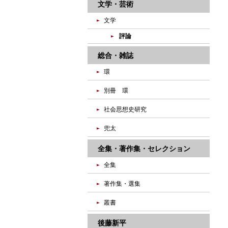
文学・芸術
文学
評論
総合・雑誌
環
別冊 環
社会思想史研究
兜太
全集・著作集・セレクション
全集
著作集・選集
叢書
後藤新平