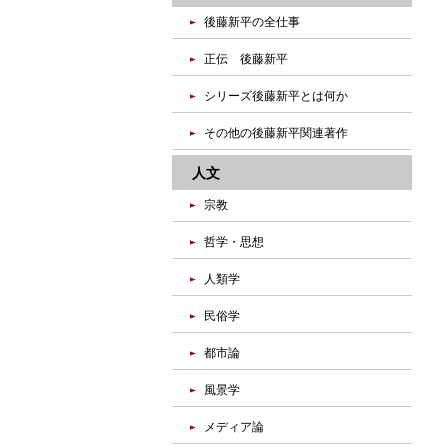
後藤新平の全仕事
正伝 後藤新平
シリーズ後藤新平とは何か
その他の後藤新平関連著作
人文
宗教
哲学・思想
人類学
民俗学
都市論
風景学
メディア論