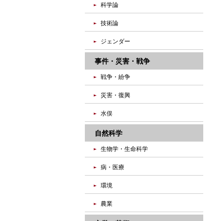
科学論
技術論
ジェンダー
事件・災害・戦争
戦争・紛争
災害・復興
水俣
自然科学
生物学・生命科学
病・医療
環境
農業