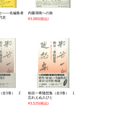
か――名編集者
内藤湖南への旅
代史
¥3,080
(税込)
（全3巻） 2
粕谷一希随想集（全3巻） 1
忘れえぬ人びと
¥3,520
(税込)