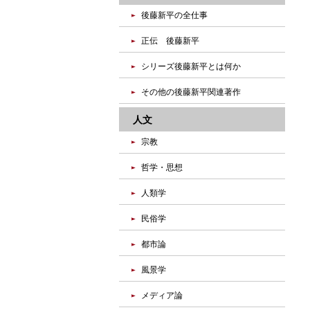
後藤新平の全仕事
正伝 後藤新平
シリーズ後藤新平とは何か
その他の後藤新平関連著作
人文
宗教
哲学・思想
人類学
民俗学
都市論
風景学
メディア論