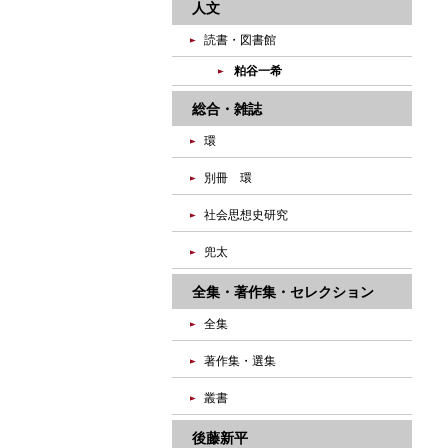
人文
読書・図書館
粕谷一希
総合・雑誌
環
別冊 環
社会思想史研究
兜太
全集・著作集・セレクション
全集
著作集・選集
叢書
後藤新平