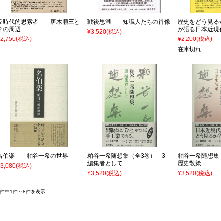
反時代的思索者――唐木順三と
戦後思潮――知識人たちの肖像
歴史をどう見る
その周辺
が語る日本近現
¥3,520
(税込)
¥2,750
(税込)
¥2,200
(税込)
在庫切れ
名伯楽――粕谷一希の世界
粕谷一希随想集（全3巻） 3
粕谷一希随想集
編集者として
歴史散策
¥3,080
(税込)
¥3,520
(税込)
¥3,520
(税込)
8件中1件～8件を表示