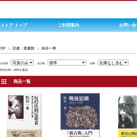
ストア トップ
ご利用案内
お問い合
TOP
読書・図書館
粕谷一希
表示切替：
並び順：
在庫：
8件中1件～8件を表示
商品一覧