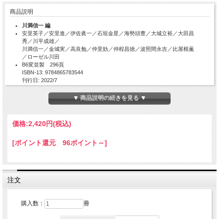
商品説明
川満信一 編
安里英子／安里進／伊佐眞一／石垣金星／海勢頭豊／大城立裕／大田昌
秀／川平成雄／
川満信一／金城実／高良勉／仲里効／仲程昌徳／波照間永吉／比屋根薫
／ローゼル川田
B6変並製 296頁
ISBN-13: 9784865783544
刊行日: 2022/7
思想・文化・歴史から、今、多角的に問い直す。
▼ 商品説明の続きを見る ▼
1945年春、住民を巻き込んだ壮絶な地上戦を経て敗戦、52年に本土は連合国によ
る占領を終えるが、沖縄ではなお米軍による統治が続いた。
価格:
2,420円
(税込)
そして1972年の施政権返還から、今年で50年。
だが、今なお、日本の米軍基地の約70％が沖縄に集中している。
小社PR誌『機』好評連載「沖縄からの声」、待望の単行本化。
[ポイント還元 96ポイント～]
目次
注文
はじめに 復帰50年に思う――食卓へ侵入する戦争
川満信一
第一章 思想のゆくえ
購入数：
冊
沖縄から日本政治を問う――沖縄・日本・アメリカ
大田昌秀（元沖縄県知事）
沖縄と戦争――日本国の暴走のなかで
川満信一（詩人）