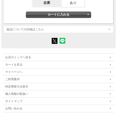
在庫
あり
考古学の視点から
安里 進（元・沖縄県立博物館・美術館館長／沖縄県立芸術大
学名誉教授）
ハイチャースガ・ウチナー
金城 実（彫刻家）
石垣島の現在
川平成雄（沖縄社会経済史研究室）
戦後沖縄の存在証明
伊佐眞一（沖縄近現代史家）
拒否権を無くせないなら
比屋根 薫（文芸批評家）
返品についての詳細はこちら
第二章 文化のゆくえ
琉球文化の独自性
大城立裕（作家）
琉球の心
仲程昌徳（近現代沖縄文学研究者）
琉球文学と琉球語
波照間永吉（名桜大学大学院教授／琉球文学）
琉球の絶対平和とジュゴン
海勢頭 豊（ミュージシャン）
島で生きる――人・自然・神
安里英子（ライター）
首里城、再建へ
石垣金星（西表をほりおこす会会長）
お店のトップへ戻る
琉球の抵抗のこころ
高良 勉（詩人・批評家）
カートを見る
ニライカナイのくに、琉球
ローゼル川田（俳人 水彩画／随筆家）
〈あいだ〉を翻訳すること、分有すること――〈オキナワ〉と〈おきなわ〉を巡
マイページへ
るまなざしの政治
仲里 効（批評家）
ご利用案内
絶対不戦の思想――「おわりに」にかえて
川満信一
特定商取引法表示
個人情報の取扱い
関連情報
サイトマップ
基地を容認すると、一度戦争ともなるとそこが真っ先に攻撃の的になるだけでなく
お問い合わせ
沖縄が再び戦場化する。それは戦争体験者たちにとっては到底見逃せない事態だか
らである。