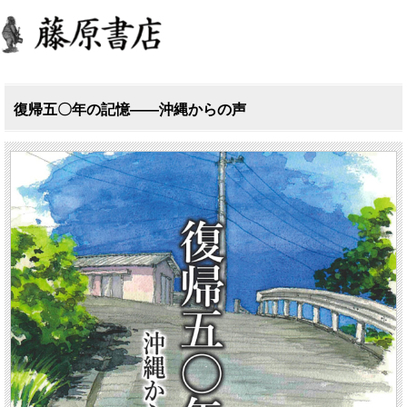
復帰五〇年の記憶――沖縄からの声