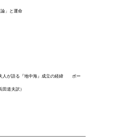
定論」と運命
ル夫人が語る『地中海』成立の経緯 ポー
浜田道夫訳）