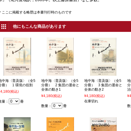
＊ここに掲載する略歴は本書刊行時のものです
他にもこんな商品があります
地中海〈普及版〉（全5
地中海〈普及版〉（全5
地中海〈普及版〉（全5
地
分冊） 1 環境の役割
分冊） 2 集団の運命と
分冊） 3 集団の運命と
分
全体の動き1
全体の動き2
治
¥4,180
(税込)
¥4,180
(税込)
¥4,180
(税込)
¥4
在庫切れ
数量：
冊
数量：
冊
数