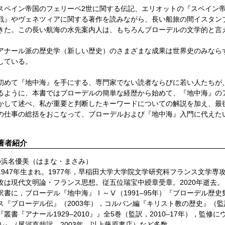
スペイン帝国のフェリーペ2世に関する伝記、エリオットの『スペイン
戦』やヴェネツィアに関する著作を読みながら、長い船旅の間イスタン
きた。この長い航海の水先案内人は、もちろんブローデルの文学的と言
アナール派の歴史学（新しい歴史）のさまざまな成果は世界史のみなら
している。
初めて『地中海』を手にする、専門家でない読者ならびに若い人たちが
るように、本書ではブローデルの簡単な経歴から始めて、『地中海』の
かして述べ、私が重要と判断したキーワードについての解説を加え、最
の仕事の総括をおこなって、ブローデルおよび『地中海』入門に代え
著者紹介
●浜名優美（はまな・まさみ）
1947年生まれ。1977年，早稲田大学大学院文学研究科フランス文学
攻は現代文明論・フランス思想。従五位瑞宝中綬章受章。2020年逝去。
訳書に，ブローデル『地中海』Ⅰ～Ⅴ（1991–95年）『ブローデル歴史集
ス『ブローデル伝』（2003年），コルバン編『キリスト教の歴史』（監
『叢書『アナール1929–2010』』全5巻（監訳，2010–17年），監
ル』（尾河直哉訳，2003年。以上藤原書店）など多数。