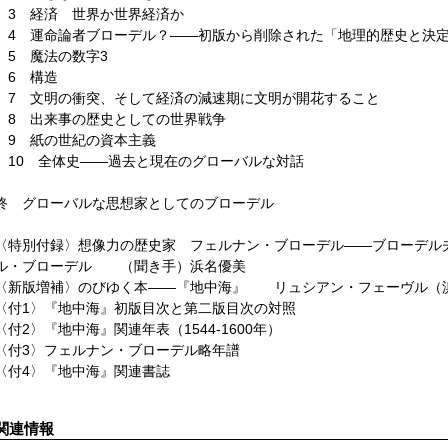
3 経済゠世界か世界経済か
4 運命論者ブローデル？――初版から削除された「地理的歴史と決
5 魔法の数字3
6 構造
7 文明の衝突、そして経済の減速期に文明が開花すること
8 出来事の歴史としての世界戦争
9 紙の世紀の資本主義
10 全体史――過去と現在のグローバルな対話
終 グローバルな思想家としてのブローデル
〈特別付録〉想像力の歴史家 フェルナン・ブローデル――ブローデ
ル・ブローデル （聞き手）浜名優美
〈新版増補〉のびゆく本――『地中海』 リュシアン・フェーヴル（
〈付1〉『地中海』初版目次と第二版目次の対照
〈付2〉『地中海』関連年表（1544-1600年）
〈付3〉フェルナン・ブローデル略年譜
〈付4〉『地中海』関連書誌
関連情報