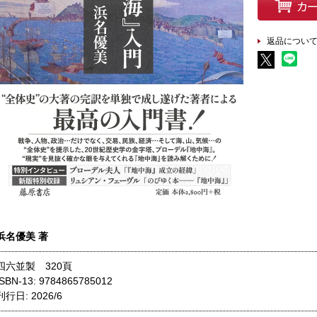
返品につい
浜名優美 著
四六並製 320頁
ISBN-13: 9784865785012
刊行日: 2026/6