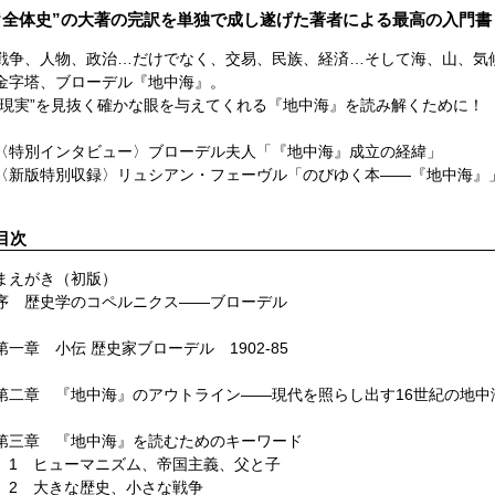
“全体史”の大著の完訳を単独で成し遂げた著者による最高の入門書
戦争、人物、政治…だけでなく、交易、民族、経済…そして海、山、気候
金字塔、ブローデル『地中海』。
“現実”を見抜く確かな眼を与えてくれる『地中海』を読み解くために！
〈特別インタビュー〉ブローデル夫人「『地中海』成立の経緯」
〈新版特別収録〉リュシアン・フェーヴル「のびゆく本――『地中海』
目次
まえがき（初版）
序 歴史学のコペルニクス――ブローデル
第一章 小伝 歴史家ブローデル 1902-85
第二章 『地中海』のアウトライン――現代を照らし出す16世紀の地中
第三章 『地中海』を読むためのキーワード
1 ヒューマニズム、帝国主義、父と子
2 大きな歴史、小さな戦争