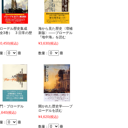
ローデル歴史集成
海から見た歴史〈増補
全3巻） 3 日常の歴
新版〉――ブローデル
『地中海』を読む
0,450
(税込)
¥3,630
(税込)
量：
冊
数量：
冊
門・ブローデル
開かれた歴史学――ブ
ローデルを読む
,640
(税込)
¥4,620
(税込)
量：
冊
数量：
冊