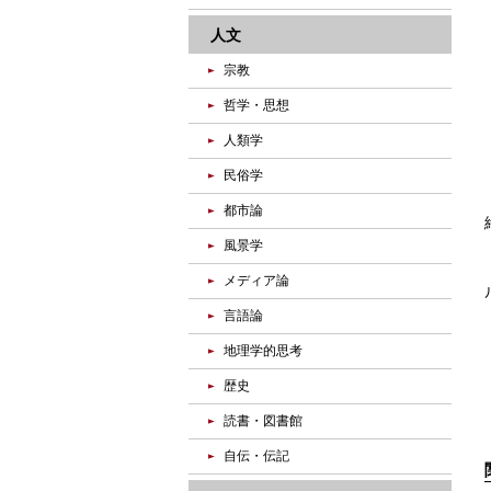
人文
宗教
哲学・思想
人類学
民俗学
都市論
風景学
メディア論
言語論
地理学的思考
歴史
読書・図書館
自伝・伝記