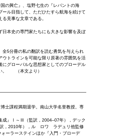
帝国の興亡』、塩野七生の『レパントの海
ブール目指して、ただひたすら航海を続けて
える見事な文章である。
ず日本史の専門家たちにも大きな影響を及ぼ
、全5分冊の私の翻訳を読む勇気を与えられ
アウトラインを可能な限り原著の雰囲気を活
後にグローバルな思想家としてのブローデル
たい。 （本文より）
専攻博士課程満期退学。南山大学名誉教授。専
成』Ⅰ～Ⅲ（監訳，2004–07年），デック
訳，2010年），ル゠ロワ゠ラデュリ他監修
修にウォーラーステインほか『入門・ブローデ