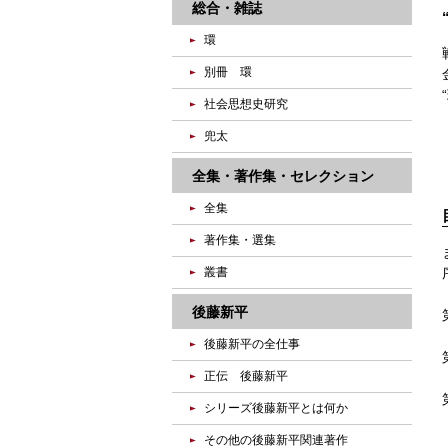
総合・雑誌
環
別冊 環
社会思想史研究
兜太
全集・著作集・セレクション
全集
著作集・選集
叢書
後藤新平
後藤新平の全仕事
正伝 後藤新平
シリーズ後藤新平とは何か
その他の後藤新平関連著作