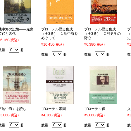
地中海の記憶――先史
ブローデル歴史集成
ブローデル歴史集成
ブ
時代と古代
（全3巻） 1 地中海を
（全3巻） 2 歴史学の
（
めぐって
野心
史
¥6,160
(税込)
¥10,450
(税込)
¥6,380
(税込)
¥1
数量：
冊
数量：
冊
数量：
冊
数
『地中海』を読む
ブローデル帝国
ブローデル伝
入
¥3,080
(税込)
¥4,180
(税込)
¥9,680
(税込)
¥2
数量：
冊
数量：
冊
数量：
冊
数