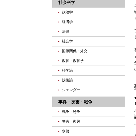
社会科学
政治学
経済学
法律
社会学
国際関係・外交
教育・教育学
科学論
技術論
ジェンダー
事件・災害・戦争
戦争・紛争
災害・復興
水俣