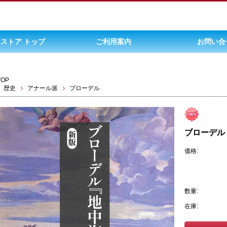
ストア トップ
ご利用案内
お問い合
TOP
歴史
アナール派
ブローデル
ブローデル
価格:
数量:
在庫: