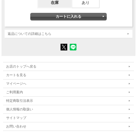
在庫
あり
「アングラ以前」――あるいは「前期アングラ」として
演技者は詩人たりうるか
からだの変容――憑依と仮面
演劇を壊し、関係をつくる――私のワークショップ考
◎竹内敏晴の人と仕事1 「「竹ちゃん」の予見」
福田善之
◎ファインダーから見た竹内敏晴の仕事1
安海関二
返品についての詳細はこちら
著者紹介
●竹内敏晴（たけうち・としはる）
1925年、東京生。演出家。東京大学文学部卒。ぶどうの会、代々木小劇場＝演劇
集団・変身を経て、72年竹内演劇研究所開設（～86年）。79～84年宮城教育大学
お店のトップへ戻る
教授。その後も「からだとことばのレッスン」に基づく演劇創造、人間関係の気づ
カートを見る
きと変容、障害者療育に取り組みつづける。2009年9月7日死去。
著書に『ことばが劈かれるとき』（思想の科学社、のちちくま文庫）『声が生まれ
マイページへ
る』（中公新書）『生きることのレッスン』（トランスビュー）『からだ＝魂のド
ラマ』（林竹二との共著）『「出会う」ということ』『レッスンする人――語り下
ご利用案内
ろし自伝』（以上、藤原書店）など多数。
特定商取引法表示
＊ここに掲載する略歴は本書刊行時のものです
個人情報の取扱い
サイトマップ
お問い合わせ