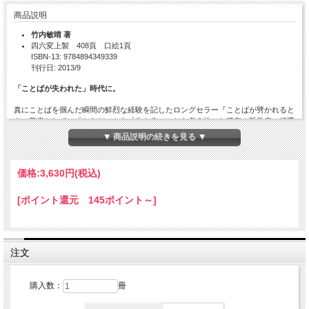
商品説明
竹内敏晴 著
四六変上製 408頁 口絵1頁
ISBN-13: 9784894349339
刊行日: 2013/9
「ことばが失われた」時代に。
真にことばを掴んだ瞬間の鮮烈な経験を記したロングセラー『ことばが劈かれると
き』著者として、「からだ」から「生きる」ことを考え抜いた稀有の哲学者の精選
集！
▼ 商品説明の続きを見る ▼
〈月報〉松本成晴・岡嶋正恵・小池哲央・廣川健一郎
価格:
3,630円
(税込)
目次
[ポイント還元 145ポイント～]
Ⅰことばが劈かれるとき
ことばとの出会い／からだとの出会い／
治癒としてのレッスン／おわりに
注文
Ⅱ 「私」をつくり、「私」が超えようとしたもの
ことばとからだに出会うまで――わが敗戦後史
購入数：
冊
Ⅲ 演劇人・竹内敏晴
私の新劇解体史