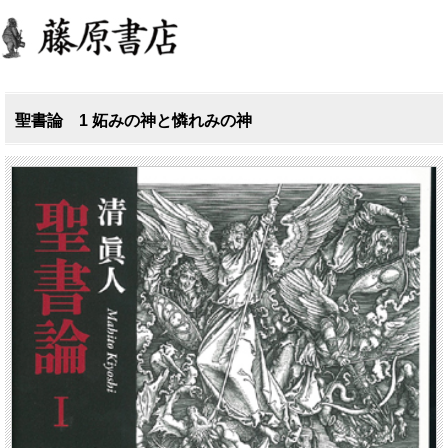
聖書論 1 妬みの神と憐れみの神