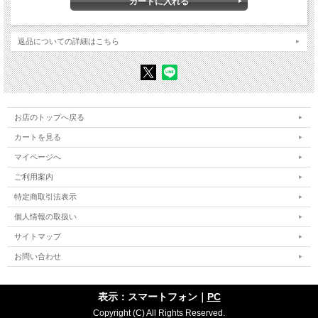
第2部 イエス考
第一章 イエスというコペルニクス的転回――発展的転換か、対立か
第二章 イエスにおける慈悲の愛の構造
返品についての詳細はこちら
第三章 イエスにおける「天の王国」表象の「生命力」メタファー
――種子と幼子――
第四章 イエスの「姦淫」否定の論理
第五章 女性嫌悪に抗するイエスとグノーシス派
――グノーシス派文書『この世の起源について』と『魂の解明』にかかわらせて
――
第六章 イエスの生命主義とグノーシス派
お店のトップへ戻る
カートを見る
補章 脱・預言者、反・ヤハウェ主義者としてのイエス
イエスの最期の言葉をめぐって
マイページへ
グノーシス派とニーチェ――イエスの死の理解をめぐって
ご利用案内
注
特定商取引法表示
-----
個人情報の取扱い
2
サイトマップ
第一章 ニーチェのイエス論
第二章 フロイト『モーセと一神教』を読む
お問い合わせ
第三章 ユング『ヨブへの答え』を読む
第四章 オットー『聖なるもの』を読む
第五章 西田幾多郎と終末論
表示：スマートフォン｜
PC
注
Copyright (C) All Rights Reserved.