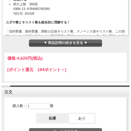
四六上製 368頁
ISBN-13: 9784865780390
刊行日: 2015/8
ユダヤ教とキリスト教を総合的に理解する！
「旧約聖書、新約聖書、西欧の正統キリスト教、グノーシス派キリスト教、この四
者のあいだの亀裂と対立、その緊張関係の理解なくしてどの一者の真の理解にも達
し得ない。」両聖書の言説を徹底的に分析し、ニーチェを嚆矢とした正統キリスト
▼ 商品説明の続きを見る ▼
教に対する批判的考察を受け継ぎながら、その連関を浮かび上がらせる。
価格:
4,620円
(税込)
目次
[ポイント還元 184ポイント～]
1
総序――聖書論1・2巻をつなぐ
〈付論〉 石田英一郎の「文化圏的歴史観」と聖書世界
注文
第1部 妬みの神
第一章 嫉妬と熱愛
第二章 嫉妬の心性と旧約聖書――『エレミヤ書』と『エゼキエル書』をめぐっ
購入数：
冊
て
第三章 ヤハウェ主義を特徴づける女性嫌悪、あるいはその「肉」メタファー
在庫
あり
第四章 母権的宗教に向けられた父権的な妬み
第五章 補助線としてのジェーン・ハリソン『ギリシアの神々』
第六章 「残酷なる試しの神」としてのヤハウェと預言者のマゾヒズム