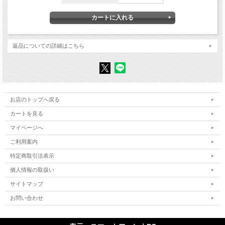
ソ連崩壊の予言とマルクス （『最後の転落』）
ユーロ危機と「アラブの春」の行方 （『アラブ革命はなぜ起きたか』）
人口動態から見るイスラム諸国の民主化 （『文明の接近』）
返品についての詳細はこちら
〈対談〉東日本大震災の被災地を巡って――復興を支える家族と地域社会
エマ
ニュエル・トッド
＋
三神万里子
対談を終えて 三神万里子
〈補〉トッドの新著『シャルリーとはだれか？』（2015年刊）をめぐって
石
崎晴己
お店のトップへ戻る
解説
石崎晴己
カートを見る
エマニュエル・トッド著作一覧
マイページへ
編訳者あとがき
ご利用案内
関連情報
特定商取引法表示
個人情報の取扱い
私がますます熟考を促されるものの一つは、私の日本との関係なのである。私は日
本語を話さないから、それは逆説的な関係である。私は日本の家族構造の歴史や、
サイトマップ
いくつかの専門的なことは熟知しているにしても、日本のことをあまり知らない。
しかし日本は、私の生活の中で、これまで予想もされなかった位置を占めるように
お問い合わせ
なったのである。どのような位置か、いずれ理解する必要があるだろう。日本は、
私にとって一つの思考の極、私の知的拠点の一つになった。
（〈日本の読者へ〉より）