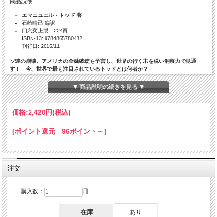
商品説明
エマニュエル・トッド 著
石崎晴己 編訳
四六変上製 224頁
ISBN-13: 9784865780482
刊行日: 2015/11
ソ連の崩壊、アメリカの金融破綻を予言し、世界の行く末を鋭い洞察力で見通
す！ 今、世界で最も注目されているトッドとは何者か？
国・地域ごとの家族システムの違いや人口動態に着目し、アラブの春、移民・難民
▼ 商品説明の続きを見る ▼
問題など数々の歴史的変化を予言してきた歴史人口学者エマニュエル・トッド。そ
の学問的背景や、日本とのかかわりをトッド自身が語る。今世界で最も注目される
人物を理解するための最良の一冊。
価格:
2,420円
(税込)
[ポイント還元 96ポイント～]
目次
〈日本の読者へ〉私を形成したもの――フランス、英米圏、そして日本
エマニ
ュエル・トッド
注文
エマニュエル・トッドとは何者か――学問的来歴と世界の見方 （『家族システム
の起源』）
購入数：
冊
フランス、そして世界で、今何が起きているか （『不均衡という病』）
在庫
あり