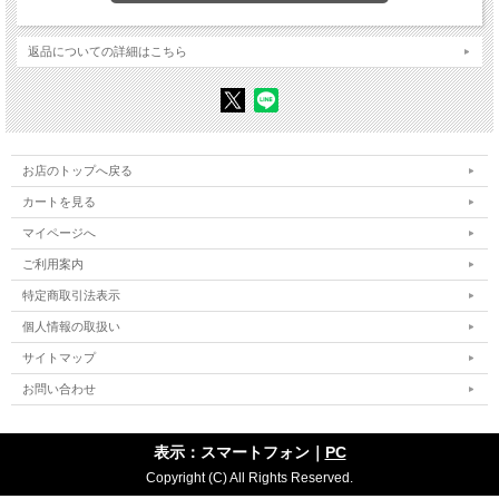
いとしさの行方
南九州の土壌
愛情論初稿
返品についての詳細はこちら
詠嘆へのわかれ
妣たちへの文序章
おもかさま幻想
階層のメタンガス
順々おくり
舟曵き唄
とんとん村
お店のトップへ戻る
水俣病
カートを見る
ゆのつるの記
水俣病、そのわざわいに泣く少女たち
マイページへ
南九州の女たち ―― 貞操帯
詩と真実
ご利用案内
主観の風景化
とうきびが実を組むように
特定商取引法表示
桶屋の発明
個人情報の取扱い
石の花
野鍛冶の娘より
サイトマップ
海 へ
観音まつり
お問い合わせ
故郷と文体
カツオに躍る夢
氏族の野宴
表示：スマートフォン｜
PC
刺身のつまの発言
トンカツをどうぞ
Copyright (C) All Rights Reserved.
高群逸枝さんを追慕する