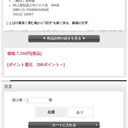
［解説］金時鐘
A5上製貼函入布クロス装 664頁
ISBN-13: 9784894343948
刊行日: 2004/7
ことばの奥深く潜む魂から“近代”を鋭く抉る、鎮魂の文学
「短歌は、詠嘆にはじまり詠嘆に帰結するのではないか。架空の小市民的団欒を芸
術的であると思い込む幻想。永久に生活に根づかないサロンへの憧憬。そのような
▼ 商品説明の続きを見る ▼
中間性から生れるかぎり短歌は文芸でしかあり得ない。私だけではなかつた。療養
作家の悲痛な作品すら個人の美しき終焉としてかざられ人間の深部をえぐらぬのは
なぜだろう。重い詠嘆を切りすてる、そうすることでしか再び短歌を、あののびや
価格:
7,150円
(税込)
かなきびしい詩性をみいだすことが出来ぬから。」
（本文より）
[ポイント還元 286ポイント～]
目次
1 エッセイ
注文
タデ子の記
光
短歌への慕情
購入数：
冊
「変調語」 より
沼川良太郎論
在庫
あり
可子夫人のうた
白 暮
八幡部落を通る
風神通信