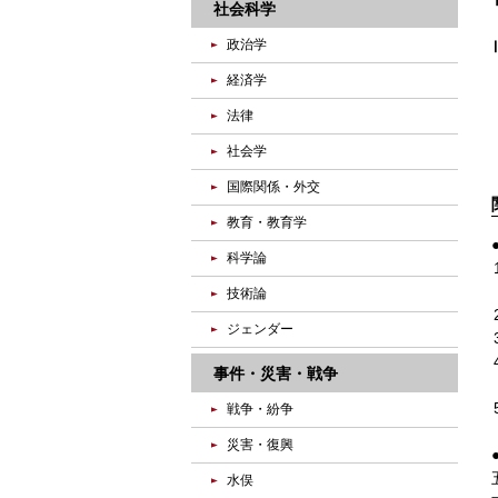
社会科学
政治学
経済学
法律
社会学
国際関係・外交
教育・教育学
科学論
技術論
ジェンダー
事件・災害・戦争
戦争・紛争
災害・復興
水俣