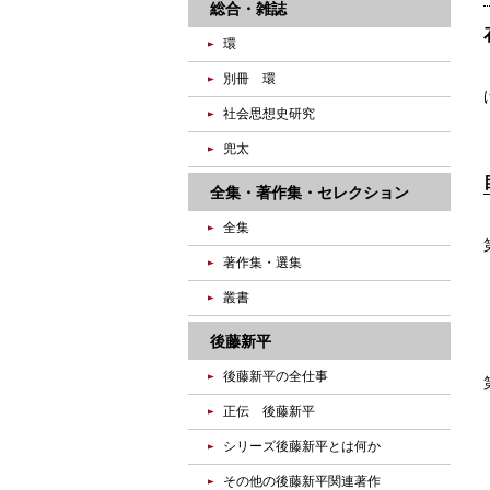
総合・雑誌
環
別冊 環
社会思想史研究
兜太
全集・著作集・セレクション
全集
著作集・選集
叢書
後藤新平
後藤新平の全仕事
正伝 後藤新平
シリーズ後藤新平とは何か
その他の後藤新平関連著作