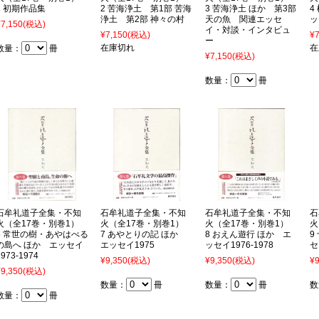
1 初期作品集
2 苦海浄土 第1部 苦海
3 苦海浄土 ほか 第3部
4
浄土 第2部 神々の村
天の魚 関連エッセ
ッ
¥7,150
(税込)
イ・対談・インタビュ
¥7,150
(税込)
¥7
ー
在庫切れ
在
数量：
冊
¥7,150
(税込)
数量：
冊
石牟礼道子全集・不知
石牟礼道子全集・不知
石牟礼道子全集・不知
石
火（全17巻・別巻1）
火（全17巻・別巻1）
火（全17巻・別巻1）
火
6 常世の樹・あやはべる
7 あやとりの記 ほか
8 おえん遊行 ほか エ
9
の島へ ほか エッセイ
エッセイ1975
ッセイ1976-1978
セ
1973-1974
¥9,350
(税込)
¥9,350
(税込)
¥9
¥9,350
(税込)
数量：
冊
数量：
冊
数
数量：
冊