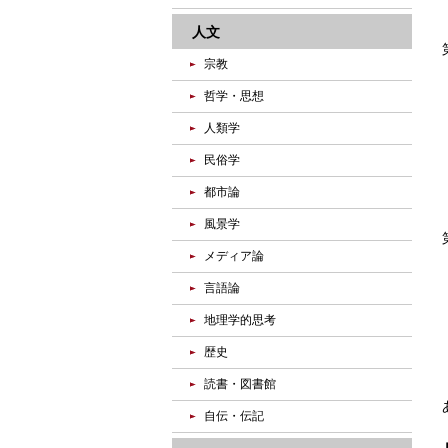
人文
宗教
哲学・思想
人類学
民俗学
都市論
風景学
メディア論
言語論
地理学的思考
歴史
読書・図書館
自伝・伝記