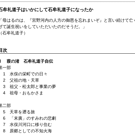
石牟礼道子はいかにして石牟礼道子になったか
「母はるのは、『宮野河内の人方の御恩を忘れまいぞ』と言い続けて亡
げて誕生祝いをしていただいたのだそうだ。」
（石牟礼道子）
目次
Ⅰ 葭の渚 石牟礼道子自伝
第一部
1 水俣の栄町での日々
2 父祖の地・天草
3 祖父・松太郎と事業の夢
4 祖母・おもかさま
第二部
5 天草を遡る旅
6 「末廣」のすみれの悲劇
7 水俣川河口に移り住む
8 原郷としての不知火海