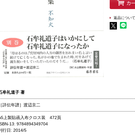
返品につい
石牟礼道子 著
［詳伝年譜］渡辺京二
A5上製貼函入布クロス装 472頁
ISBN-13: 9784894349704
刊行日: 2014/5