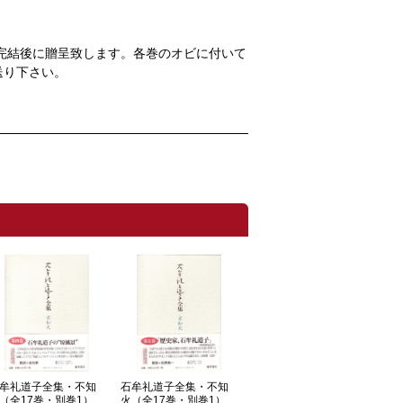
完結後に贈呈致します。各巻のオビに付いて
送り下さい。
牟礼道子全集・不知
石牟礼道子全集・不知
（全17巻・別巻1）
火（全17巻・別巻1）