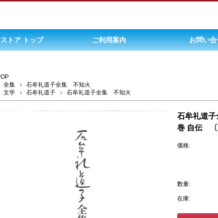
ストア トップ
ご利用案内
お問い合
TOP
全集
石牟礼道子全集 不知火
文学
石牟礼道子
石牟礼道子全集 不知火
石牟礼道子
巻 自伝 
価格:
数量:
在庫: