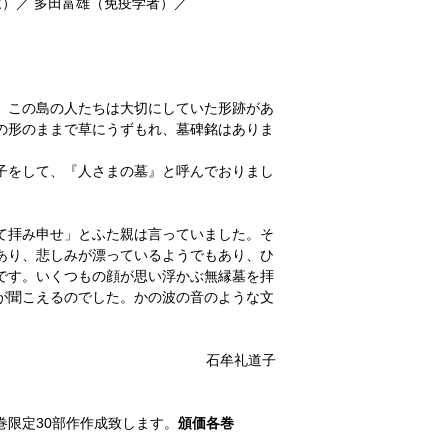
家）／ 多田富雄（免疫学者）／
、この島の人たちは大切にしていた形跡があ
の形のままで草にうずもれ、墓碑銘はありま
子をして、『人さまの墓』と呼んでおりまし
て拝み申せ」とふた親は言っていました。そ
あり、悲しみが漂っているようでもあり、ひ
です。いくつもの顔が思い浮かぶ無縁墓を拝
が聞こえるのでした。かの波の音のような文
石牟礼道子
限定30部作作成致します。
頒価各巻