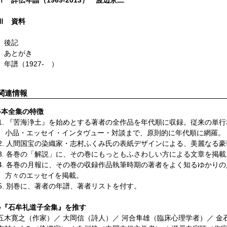
Ⅲ 資料
後記
あとがき
年譜（1927- ）
関連情報
●
本全集の特徴
1. 『苦海浄土』を始めとする著者の全作品を年代順に収録。従来の単
小品・エッセイ・インタヴュー・対談まで、原則的に年代順に網羅。
2. 人間国宝の染織家・志村ふくみ氏の表紙デザインによる、美麗なる
3. 各巻の「解説」に、その巻にもっともふさわしい方による文章を掲載
4. 各巻の月報に、その巻の収録作品執筆時期の著者をよく知るゆかり
方々のエッセイを掲載。
5. 別巻に、著者の年譜、著者リストを付す。
●
『石牟礼道子全集』を推す
五木寛之（作家）／ 大岡信（詩人）／ 河合隼雄（臨床心理学者）／ 金