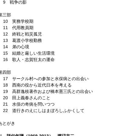
9 戦争の影
第三部
10 実務学校期
11 代用教員期
12 終戦と戦災孤児
13 葛渡小学校勤務
14 弟の心境
15 結婚と厳しい生活環境
16 歌人・志賀狂太の運命
第四部
17 サークル村への参加と水俣病との出会い
18 西南の役から近代日本を考える
19 高群逸枝著作および橋本憲三氏との出会い
20 田上義春さんのこと
21 水俣の奇病を問いつつ
22 道行きのえにしはまぼろしふかくして
あとがき
Ⅱ 詳伝年譜（1969-2013） 渡辺京二