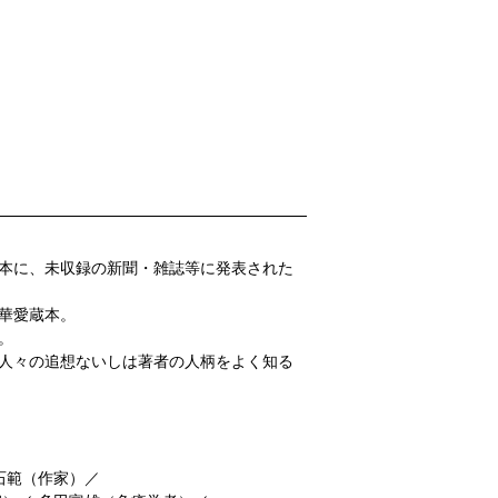
行本に、未収録の新聞・雑誌等に発表された
豪華愛蔵本。
。
の人々の追想ないしは著者の人柄をよく知る
石範（作家）／