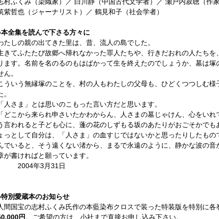
志村ふくみ（染織家）／ 白川静（中国古代文学者）／ 瀬戸内寂聴（作
筑紫哲也（ジャーナリスト）／ 鶴見和子（社会学者）
●
本全集を読んで下さる方々に
わたしの親の出てきた里は、昔、流人の島でした。
生きてふたたび故郷へ帰れなかった罪人たちや、行きだおれの人たちを
ります。名前を名のるのもはばかって生を終えたのでしょうか、墓は塚
せん。
こういう無縁塚のことを、村の人もわたしの父母も、ひどくつつしむ様
た。
「人さま」とは思いのこもった言い方だと思います。
「どこから来られ申さいたかわからん、人さまの墓じゃけん、心をいれ
う言われると子ども心に、蓬の花のしずもる坂のあたりがおごそかでも
ょっとして自分は、「人さま」の血すじではないかと思ったりしたもの
んでいると、そう遠くない渚から、まるで永遠のように、静かな波の音
章が書ければと願っています。
2004年3月31日
●
特別愛蔵本のお知らせ
人間国宝の志村ふくみ氏作の本藍染布クロスで装った特装版を特別に各巻
50,000円
。ご希望の方は、小社まで直接お申し込み下さい。