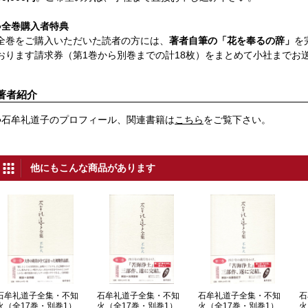
●
全巻購入者特典
全巻をご購入いただいた読者の方には、
著者自筆の「花を奉るの辞」
を
おります請求券（第1巻から別巻までの計18枚）をまとめて小社までお
著者紹介
●石牟礼道子のプロフィール、関連書籍は
こちら
をご覧下さい。
他にもこんな商品があります
石牟礼道子全集・不知
石牟礼道子全集・不知
石牟礼道子全集・不知
石
火（全17巻・別巻1）
火（全17巻・別巻1）
火（全17巻・別巻1）
火