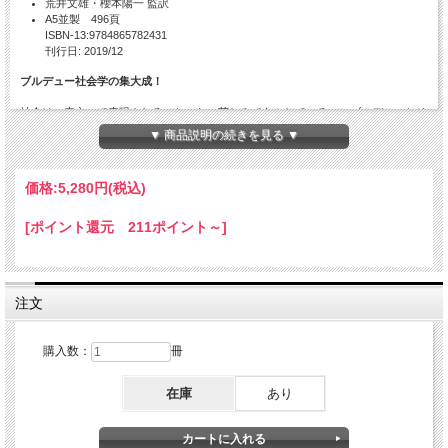
荒井文雄・櫻本陽一 監訳
A5並製 496頁
ISBN-13:9784865782431
刊行日: 2019/12
ブルデュー社会学の集大成！
社会は、表立って表現されることのない苦しみであふれている――ブルデューとそ
の弟子ら23人が、52のインタビューにおいて、ブルーカラー労働者、農民、小店
▼ 商品説明の続きを見る ▼
主、失業者、外国人労働者などの「声なき声」に耳を傾け、その「悲惨」をも た
らした社会的条件を明らかにする。
価格:
5,280円
(税込)
目次（第1分冊）
[ポイント還元 211ポイント～]
『世界の悲惨』とは何か ピエール・ブルデュー（聞き手＝加藤晴久）
読者に （ピエール・ブルデュー）
第Ⅰ部 様々な視点からなる空間 ピエール・ブルデュー
注文
ジョンキーユ通り ピエール・ブルデュー
二つの労働者家族 〈聞き手〉ピエール・ブルデュー／ロジーヌ・クリスタ
ン
購入数：
冊
行き所のない一家 アブデルマレク・サヤド
労働者の町の住民たち 〈聞き手〉アブデルマレク・サヤド
在庫
あり
だれにも邪魔されない我が家で ロジーヌ・クリスタン
郊外に一戸建ての家を持っていた女性 〈聞き手〉ロジーヌ・クリスタン
メディアの視点 パトリック・シャンパーニュ
どうにもならない現実 ピエール・ブルデュー