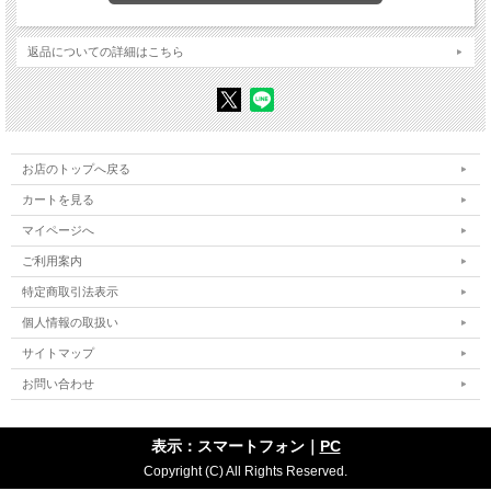
フランス北部の二人の若者 〈聞き手〉ピエール・ブルデュー
フランスに同化した家族 パトリック・シャンパーニュ
低家賃住宅団地に暮らす女性 〈聞き手〉パトリック・シャンパーニュ
返品についての詳細はこちら
割に合わない投資 ガブリエル・バラーズ
女性商店主 〈聞き手〉ガブリエル・バラーズ
悪評との戦い ガブリエル・バラーズ
低家賃住宅の住民 〈聞き手〉ガブリエル・バラーズ
■団地住民からテレビ記者への公開質問状
最後まで残る相違 パトリック・シャンパーニュ
低家賃住宅の管理人 〈聞き手〉パトリック・シャンパーニュ
お店のトップへ戻る
「バッサリ却下」 ガブリエル・バラーズ
カートを見る
市会議員 〈聞き手〉ガブリエル・バラーズ／ジャン・バラン
マイページへ
第Ⅱ部 場所の作用 ピエール・ブルデュー
アメリカという逆ユートピアから ロイック・ヴァカン
ご利用案内
ゲットーの「ヤバいとこ（ザ・ゾーン）」 ロイック・ヴァカン
■シカゴの黒人ゲットーにおける貧困と犯罪
特定商取引法表示
■ハーレムの稼ぎ人（ハスラー）
個人情報の取扱い
アメリカの黒人ゲットーに住む稼ぎ人（ハスラー） 〈聞き手〉ロイック・ヴ
ァカン
サイトマップ
エル・バリオのホームレス フィリップ・ブルゴワ
ハーレムのプエルトリコ人麻薬売人 〈聞き手〉フィリップ・ブルゴワ
お問い合わせ
第Ⅲ部 国家の不作為 ピエール・ブルデュー
達成不可能な任務 ピエール・ブルデュー
表示：スマートフォン｜
PC
フランス北部のプロジェクト主任 〈聞き手〉ピエール・ブルデュー
制度の自己欺瞞 ピエール・ブルデュー
Copyright (C) All Rights Reserved.
不安定な立場とダブルバインド ピエール・ブルデュー／ガブリエル・バラー