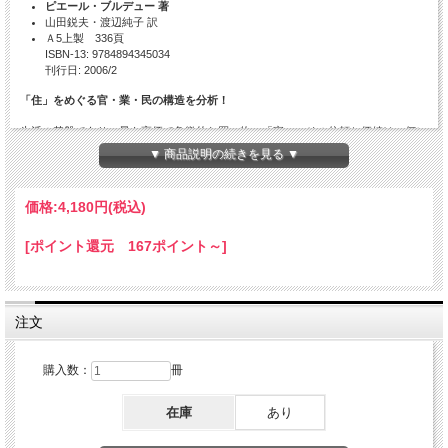
ピエール・ブルデュー 著
山田鋭夫・渡辺純子 訳
Ａ5上製 336頁
ISBN-13: 9784894345034
刊行日: 2006/2
「住」をめぐる官・業・民の構造を分析！
生活の基盤であり、最も高価で象徴的な買い物、「家」。その信頼と価値は、何に
由来し、買い手はいかに購入を決める（決めさせられる）のか？住宅市場の現場に
▼ 商品説明の続きを見る ▼
分け入り、そこに働く重層的なメカニズム――経済政策、建築基準などの法規制、
官僚・自治体・業界団体の介入、企業戦略と消費者の欲求――を徹底分析、人間社
会における経済行為の原理を解明した問題作。
価格:
4,180円
(税込)
[ポイント還元 167ポイント～]
目次
序 説
Ⅰ部 住宅市場
注文
1章 行為者の性向と生産の界の構造
購入数：
冊
「家」 の神話
買い手空間と選好の社会的生成
生産の界の特殊な論理
在庫
あり
住宅メーカーの界の構造
広告戦略