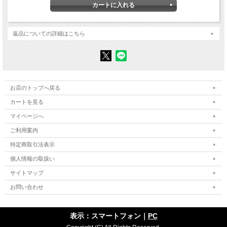
危機と界効果
界としての企業の戦略
■ 付属資料
2章 国家と市場の構築
返品についての詳細はこちら
「住宅政策」 ――団地から一戸建て住宅へ
政策の形成過程
官僚界の構造
位置空間とスタンス空間
「官僚革命」 の基礎
委員会と強力な少数派への正統性付与
お店のトップへ戻る
変わらぬものと変わるもの
カートを見る
■ 付属資料
3章 地方権力の界
マイページへ
ルールとの戯れ
ご利用案内
地域をベースとする界
特定商取引法表示
■ 付属資料
個人情報の取扱い
4章 強制下の契約
売り手の戦略
サイトマップ
契約にいたるメカニズム
お問い合わせ
■ 付属資料
結論 小市民階級の困窮の基盤
表示：スマートフォン｜
PC
■ 付属資料