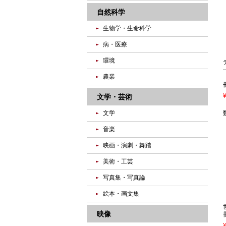
自然科学
生物学・生命科学
病・医療
環境
農業
文学・芸術
文学
音楽
映画・演劇・舞踏
美術・工芸
写真集・写真論
絵本・画文集
映像