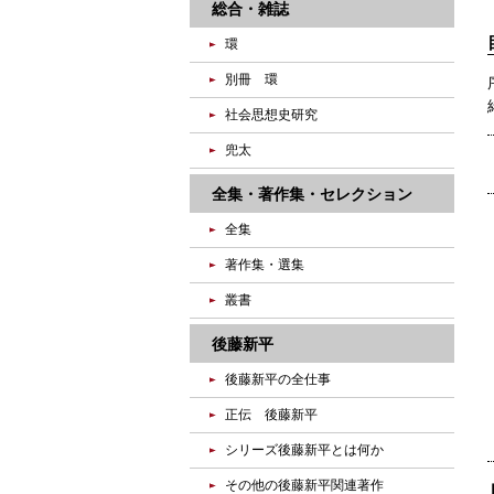
総合・雑誌
環
別冊 環
社会思想史研究
兜太
全集・著作集・セレクション
全集
著作集・選集
叢書
後藤新平
後藤新平の全仕事
正伝 後藤新平
シリーズ後藤新平とは何か
その他の後藤新平関連著作