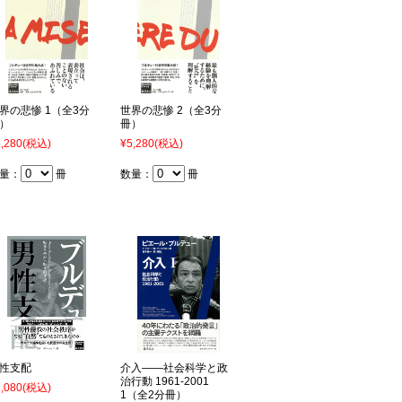
界の悲惨 1（全3分
世界の悲惨 2（全3分
）
冊）
,280
(税込)
¥5,280
(税込)
量：
冊
数量：
冊
性支配
介入――社会科学と政
治行動 1961-2001
,080
(税込)
1（全2分冊）