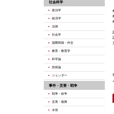
社会科学
政治学
経済学
法律
社会学
国際関係・外交
教育・教育学
科学論
技術論
ジェンダー
事件・災害・戦争
戦争・紛争
災害・復興
水俣