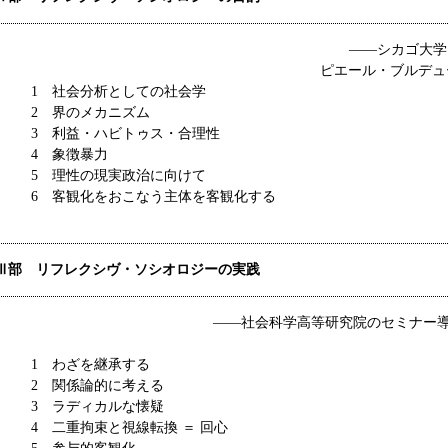
――シカゴ大学に
ピエール・ブルデュー
1 社会分析としての社会学
2 界のメカニズム
3 利益・ハビトゥス・合理性
4 象徴暴力
5 理性の現実政治に向けて
6 客観化をおこなう主体を客観化する
Ⅲ部 リフレクシヴ・ソシオロジーの実践
――社会科学高等研究院のセミナー導入
1 わざを継承する
2 関係論的に考える
3 ラディカルな懐疑
4 二重拘束と視線転換 ＝ 回心