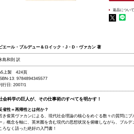
返品につい
ピエール・ブルデュー＆ロイック・J・D・ヴァカン 著
水島和則 訳
A5上製 424頁
ISBN-13: 9784894345577
刊行日: 2007/1
社会科学の巨人が、その仕事術のすべてを明かす！
反省性＝再帰性とは何か？
若き俊英ヴァカンによる、現代社会理論の核心をめぐる数々の質問にブ
ー」概念を軸に、英米圏を含む現代の思想状況を俯瞰しながら、ブルデ
ころなく語った絶好の入門書！