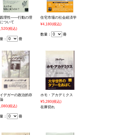
践理性――行動の理
住宅市場の社会経済学
について
¥4,180
(税込)
,520
(税込)
数量：
冊
量：
冊
イデガーの政治的存
ホモ・アカデミクス
論
¥5,280
(税込)
,080
(税込)
在庫切れ
量：
冊