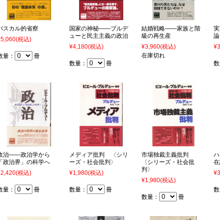
パスカル的省察
国家の神秘――ブルデ
結婚戦略――家族と階
実
ューと民主主義の政治
級の再生産
論
¥5,060
(税込)
¥4,180
(税込)
¥3,960
(税込)
¥3
在庫切れ
数量：
冊
数量：
冊
数
政治――政治学から
メディア批判 〈シリ
市場独裁主義批判
ハ
「政治界」の科学へ
ーズ・社会批判〉
〈シリーズ・社会批
在
判〉
¥2,420
(税込)
¥1,980
(税込)
¥3
¥1,980
(税込)
数量：
冊
数量：
冊
数
数量：
冊