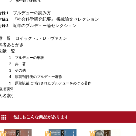
5 参与的客観化
ブルデューの読み方
付録 1
『社会科学研究紀要』 掲載論文セレクション
付録 2
近年のブルデュー論セレクション
付録 3
謝 辞 ロイック・J・D・ヴァカン
訳者あとがき
文献一覧
1 ブルデューの単著
2 共 著
3 その他
4 原著刊行後のブルデュー著作
5 原著以後に刊行されたブルデューをめぐる著作
事項索引
人名索引
他にもこんな商品があります