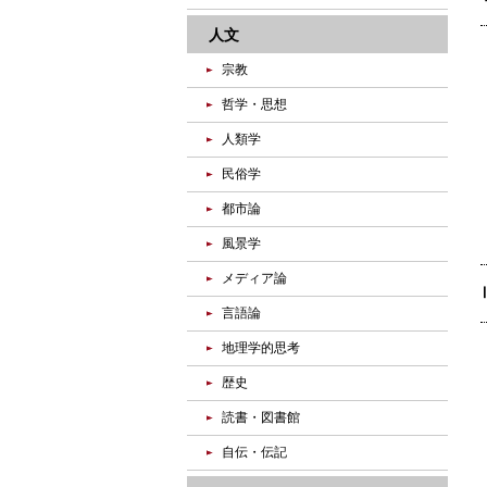
人文
宗教
哲学・思想
人類学
民俗学
都市論
風景学
メディア論
言語論
地理学的思考
歴史
読書・図書館
自伝・伝記