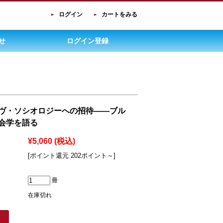
ログイン
カートをみる
せ
ログイン登録
ヴ・ソシオロジーへの招待――ブル
会学を語る
¥5,060
(税込)
[ポイント還元 202ポイント～]
冊
在庫切れ