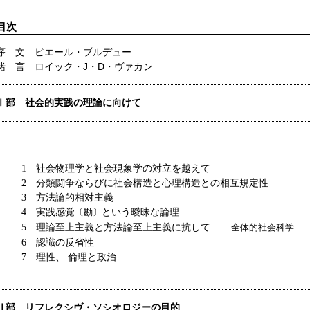
目次
序 文 ピエール・ブルデュー
緒 言 ロイック・J・D・ヴァカン
Ⅰ部 社会的実践の理論に向けて
―
1 社会物理学と社会現象学の対立を越えて
2 分類闘争ならびに社会構造と心理構造との相互規定性
3 方法論的相対主義
4 実践感覚
という曖昧な論理
〔勘〕
5 理論至上主義と方法論至上主義に抗して
――全体的社会科学
6 認識の反省性
7 理性、 倫理と政治
Ⅱ部 リフレクシヴ・ソシオロジーの目的