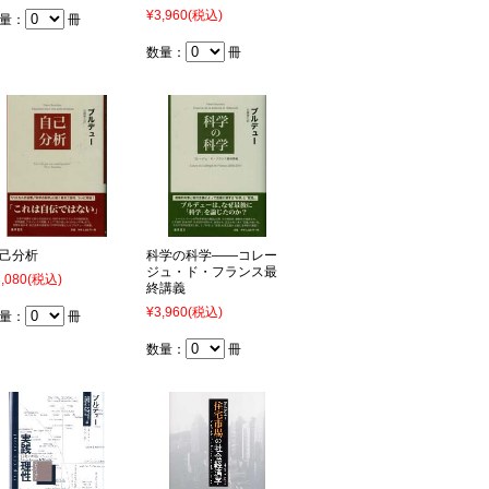
¥3,960
(税込)
量：
冊
数量：
冊
己分析
科学の科学――コレー
ジュ・ド・フランス最
,080
(税込)
終講義
¥3,960
(税込)
量：
冊
数量：
冊