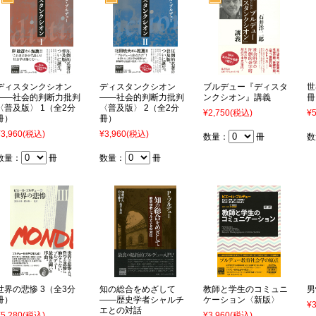
ディスタンクシオン
ディスタンクシオン
ブルデュー『ディスタ
世
――社会的判断力批判
――社会的判断力批判
ンクシオン』講義
冊
〈普及版〉 1（全2分
〈普及版〉 2（全2分
¥2,750
(税込)
¥5
冊）
冊）
¥3,960
(税込)
¥3,960
(税込)
数量：
冊
数
数量：
冊
数量：
冊
世界の悲惨 3（全3分
知の総合をめざして
教師と学生のコミュニ
男
冊）
――歴史学者シャルチ
ケーション〈新版〉
¥3
エとの対話
¥5,280
(税込)
¥3,960
(税込)