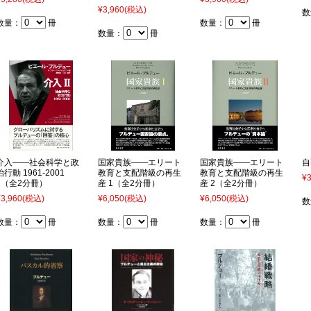
¥3,960
(税込)
数
数量：
冊
数量：
冊
数量：
冊
介入――社会科学と政
国家貴族――エリート
国家貴族――エリート
自
治行動 1961-2001
教育と支配階級の再生
教育と支配階級の再生
¥3
2（全2分冊）
産 1（全2分冊）
産 2（全2分冊）
¥3,960
(税込)
¥6,050
(税込)
¥6,050
(税込)
数
数量：
冊
数量：
冊
数量：
冊