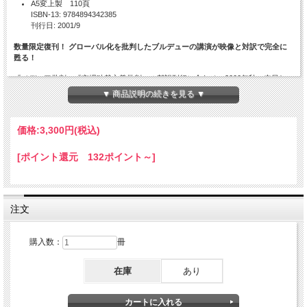
A5変上製 110頁
ISBN-13: 9784894342385
刊行日: 2001/9
数量限定復刊！ グローバル化を批判したブルデューの講演が映像と対訳で完全に
甦る！
『メディア批判』『市場独裁主義批判』の邦訳刊行に合わせ、2000年秋、来日し
た社会学者ブルデュー。「グローバリゼーション」という神話を徹底批判し、21世
▼ 商品説明の続きを見る ▼
紀に向けた社会運動の実践を鼓舞したブルデューの講演が、映像と音声およびフラ
ンス語と日本語の対訳テキストで完全に甦る！
価格:
3,300円
(税込)
発行・恵泉女学園大学 発売・藤原書店
[ポイント還元 132ポイント～]
注文
購入数：
冊
在庫
あり